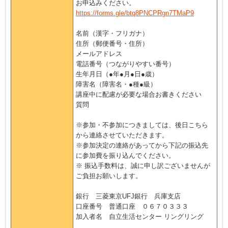
お申込みください。
https://forms.gle/btq8PNCPRgn7TMaP9
名前（漢字・フリガナ）
住所（郵便番号・住所）
メールアドレス
電話番号（つながりやすい番号）
生年月日（●年●月●日●歳）
障害名（障害名・●種●級）
講座中に配慮が必要な場合お書きください
質問
※参加・不参加につきましては、後日こちら
から連絡させていただきます。
※参加決定の連絡があってから下記の振込先
に参加費を振り込んでください。
※ 振込手数料は、誠に申し訳ございませんが
ご負担お願いします。
銀行 三菱東京UFJ銀行 兵庫支店
口座番号 普通口座 ０６７０３３３
加入者名 自立生活センター リングリング