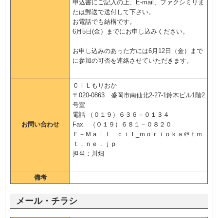
申込書にご記入の上、E-mail、ファクシミリま
たは郵送で送付して下さい。
お電話でも結構です。
6月5日(金）までにお申し込みください。
お申し込みのあった方には6月12日（金）まで
に参加の可否を連絡させていただきます。
ＣＩＬもりおか
〒020-0863 盛岡市南仙北2-27-1鈴木ビル1階2
号室
電話 （０１９）６３６－０１３４
お問い合わせ
Fax （０１９）６８１－０８２０
Ｅ－Ｍａｉｌ ｃｉｌ_ｍｏｒｉｏｋａ＠ｔｍ
ｔ．ｎｅ．ｊｐ
担当：川畑
備考
メール・チラシ