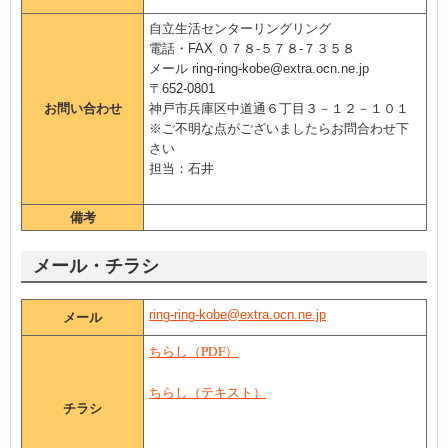
自立生活センターリングリング
電話・FAX ０７８‐５７８‐７３５８
メール ring-ring-kobe@extra.ocn.ne.jp
〒652-0801
お問い合わせ
神戸市兵庫区中道通６丁目３－１２－１０１
※ご不明な点がございましたらお問合わせ下
さい
担当：石井
備考
メール・チラシ
ring-ring-kobe@extra.ocn.ne.jp
メール
ちらし（PDF）
ちらし（テキスト）
チラシ