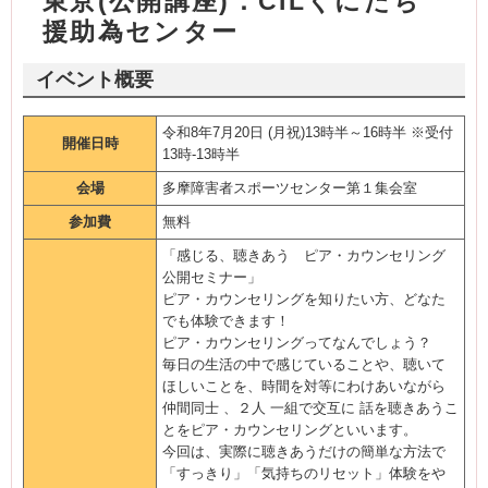
東京(公開講座)：CILくにたち
援助為センター
イベント概要
令和8年7月20日 (月祝)13時半～16時半 ※受付
開催日時
13時-13時半
会場
多摩障害者スポーツセンター第１集会室
参加費
無料
「感じる、聴きあう ピア・カウンセリング
公開セミナー」
ピア・カウンセリングを知りたい方、どなた
でも体験できます！
ピア・カウンセリングってなんでしょう？
毎日の生活の中で感じていることや、聴いて
ほしいことを、時間を対等にわけあいながら
仲間同士 、２人 一組で交互に 話を聴きあうこ
とをピア・カウンセリングといいます。
今回は、実際に聴きあうだけの簡単な方法で
「すっきり」「気持ちのリセット」体験をや