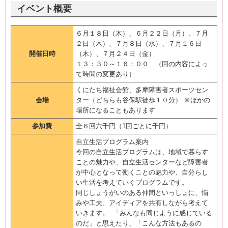
イベント概要
６月１８日（木）、６月２２日（月）、７月
２日（木）、７月８日（水）、７月１６日
開催日時
（木）、７月２４日（金）
１３：３０～１６：００ （回の内容によっ
て時間の変更あり）
くにたち福祉会館、多摩障害者スポーツセン
会場
ター（どちらも谷保駅徒歩１０分） ※ほかの
場所になることもあります
参加費
全６回六千円（1回ごとに千円）
自立生活プログラム案内
今回の自立生活プログラムは、地域で暮らす
ことの魅力や、自立生活センターなど障害者
が中心となって働くことの魅力や、自分らし
い生活を考えていくプログラムです。
同じしょうがいのある仲間といっしょに、悩
みや工夫、アイディアを共有しながら考えて
いきます。 「みんなも同じように感じている
のだ」と思えたり、「こんな方法もあるの