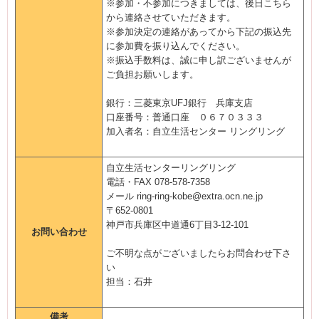
※参加・不参加につきましては、後日こちら
から連絡させていただきます。
※参加決定の連絡があってから下記の振込先
に参加費を振り込んでください。
※振込手数料は、誠に申し訳ございませんが
ご負担お願いします。
銀行：三菱東京UFJ銀行 兵庫支店
口座番号：普通口座 ０６７０３３３
加入者名：自立生活センター リングリング
自立生活センターリングリング
電話・FAX 078-578-7358
メール ring-ring-kobe@extra.ocn.ne.jp
〒652-0801
神戸市兵庫区中道通6丁目3-12-101
お問い合わせ
ご不明な点がございましたらお問合わせ下さ
い
担当：石井
備考