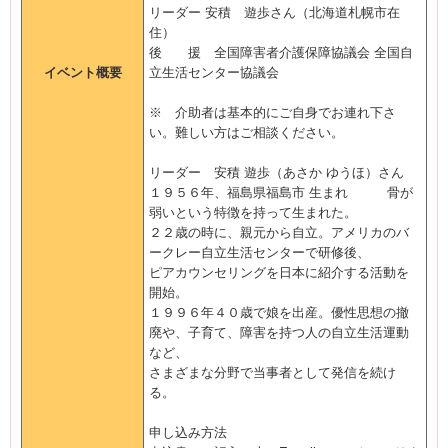
リーダー 安積 遊歩さん（北海道札幌市在
住）
後 援 全国障害者介護保障協議会 全国自
イベント概要
立生活センター協議会
※ 介助者は基本的にご自身でお連れ下さ
い。難しい方はご相談ください。
リーダー 安積 遊歩（あさか ゆうほ）さん
１９５６年、福島県福島市 生まれ 骨が
弱いという特徴を持って生まれた。
２２歳の時に、親元から自立。アメリカのバ
ークレー自立生活センターで研修後、
ピアカウンセリングを日本に紹介する活動を
開始。
１９９６年４０歳で娘を出産。優性思想の撤
廃や、子育て、障害を持つ人の自立生活運動
など、
さまざまな分野で当事者として発信を続け
る。
申し込み方法