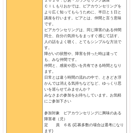
２０２６．ぴあ・カウンセリング講座
ＣＩＬもりおかでは、ピアカウンセリングを
より広く知ってもらうために、半日と１日と
講座を行います。ピアとは、仲間と言う意味
です。
ピアカウンセリングは、同じ障害のある仲間
同士、自分の気持ちをまっすぐ感じて話す、
人の話をよく聴く、とてもシンプルな方法で
す。
障がいの状態や、障害を持った時は違って
も、みな仲間です。
仲間と、感覚や思いを共有できる時間となり
ます。
日常とは違う時間の流れの中で、ときどき浮
かんでは消える気持ちなどなど、ゆっくり思
いを巡らせてみませんか？
みなさまの参加をお待ちしています。お気軽
にご参加下さい
参加対象 ピアカウンセリングに興味のある
障害者（児）
定 員 ６名 (応募多数の場合は選考になり
ます)