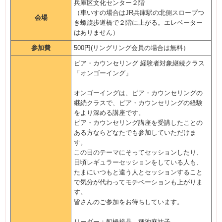
兵庫区文化センター２階
（車いすの場合はJR兵庫駅の北側スロープつ
会場
き螺旋歩道橋で２階に上がる。エレベーター
はありません）
参加費
500円(リングリング会員の場合は無料）
ピア・カウンセリング 経験者対象継続クラス
「オンゴーイング」
オンゴーイングは、ピア・カウンセリングの
継続クラスで、ピア・カウンセリングの経験
をより深める講座です。
ピア・カウンセリング講座を受講したことの
ある方ならどなたでも参加していただけま
す。
この日のテーマにそってセッションしたり、
日頃レギュラーセッションをしている人も、
たまにいつもと違う人とセッションすること
で気分が代わってモチベーションも上がりま
す。
皆さんのご参加をお待ちしています。
リーダー：船橋裕晶 種池麻祐子