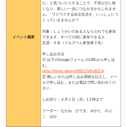
だ」と気づいたりすることで、不安が少し軽
くなり、新しい一歩につながるかもしれませ
ん。 ワクワクする自立生活を、いっしょにつ
くっていきませんか？
対象：しょうがいのある人ならだれでも参加
イベント概要
できます。すべての回に参加できる人
定員：６名（うちズーム参加者２名）
申し込み方法
① 以下のGoogleフォーム のURLから申し込
む。
https://forms.gle/eyX68EG7tffvtBZLA
② 難しいかたは申し込み用紙を記入し、メー
ルで申し込む。または電話で問い合わせくだ
さい。
しめ切り：６月１日（月）1２時まで
リーダー：なかね ひでき、みかた のぶ
こ ほか