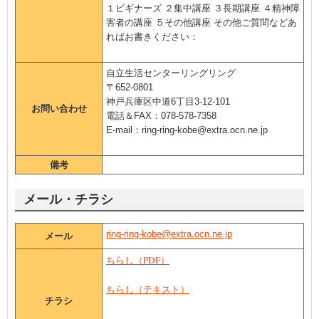
１ビギナーズ ２集中講座 ３長期講座 ４精神障
害者の講座 ５その他講座 その他ご質問などあ
ればお書きください：
自立生活センターリングリング
〒652-0801
神戸兵庫区中道6丁目3-12-101
お問い合わせ
電話＆FAX：078-578-7358
E-mail：ring-ring-kobe@extra.ocn.ne.jp
備考
メール・チラシ
ring-ring-kobe@extra.ocn.ne.jp
メール
ちらし（PDF）
ちらし（テキスト）
チラシ