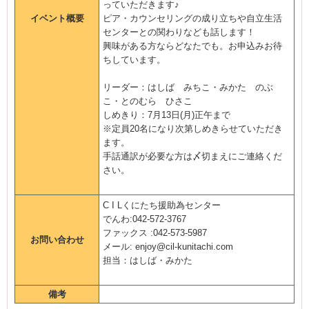
っていただきます♪
イベント概要
ピア・カウンセリングの成り立ちや自立生活
センターとの関わりなども話します！
興味がある方ならどなたでも。お申込みお待
ちしています。
リーダー：はしば みちこ・みかた のぶ
こ・とのむら ひさこ
しめきり：7月13日(月)正午まで
※定員20名になり次第しめきらせていただき
ます。
手話通訳が必要な方は〆切まえにご連絡くだ
さい。
C I Lくにたち援助為センター
でんわ:042-572-3767
ファックス :042-573-5987
お問い合わせ
メール: enjoy@cil-kunitachi.com
担当：はしば・みかた
備考