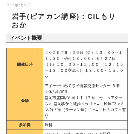
2026年5月21日
岩手(ピアカン講座)：CILもり
おか
イベント概要
２０２６年６月２６日（金）１３：３０～１
７：３０（受付１３：００） ６月２７日
開催日時
（土）１０：００～１２：００ （１２：１５
～１３：００交流会） １３：００～１５：０
０
アイーナいわて県民情報交流センター ６階
団体活動室３
盛岡市盛岡駅西通１丁目７番１号 ＜アクセ
会場
ス＞ 盛岡駅から徒歩４分 １F→ 松屋/ファミ
マ/竹の家（ラーメン屋）４F→ 杜のカフェ有
り
参加費
無料