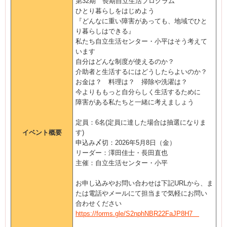
第32期 長期自立生活プログラム
ひとり暮らしをはじめよう
『どんなに重い障害があっても、地域でひと
り暮らしはできる』
私たち自立生活センター・小平はそう考えて
います
自分はどんな制度が使えるのか？
介助者と生活するにはどうしたらよいのか？
お金は？ 料理は？ 掃除や洗濯は？
今よりももっと自分らしく生活するために
障害がある私たちと一緒に考えましょう
定員：6名(定員に達した場合は抽選になりま
イベント概要
す)
申込み〆切：2026年5月8日（金）
リーダー：澤田佳士・長田直也
主催：自立生活センター・小平
お申し込みやお問い合わせは下記URLから、ま
たは電話やメールにて担当まで気軽にお問い
合わせください
https://forms.gle/S2nphNBR22FaJP8H7