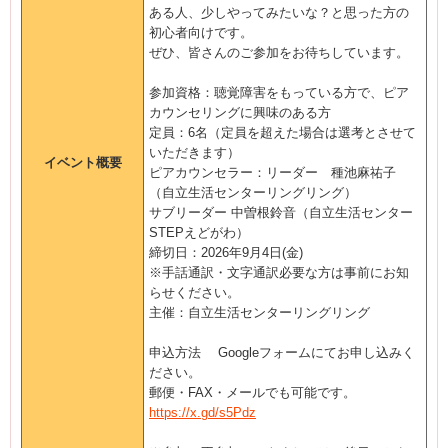
ある人、少しやってみたいな？と思った方の
初心者向けです。
ぜひ、皆さんのご参加をお待ちしています。
参加資格：聴覚障害をもっている方で、ピア
カウンセリングに興味のある方
定員：6名（定員を超えた場合は選考とさせて
いただきます）
イベント概要
ピアカウンセラー：リーダー 種池麻祐子
（自立生活センターリングリング）
サブリーダー 中曽根鈴音（自立生活センター
STEPえどがわ）
締切日：2026年9月4日(金)
※手話通訳・文字通訳必要な方は事前にお知
らせください。
主催：自立生活センターリングリング
申込方法 Googleフォームにてお申し込みく
ださい。
郵便・FAX・メールでも可能です。
https://x.gd/s5Pdz