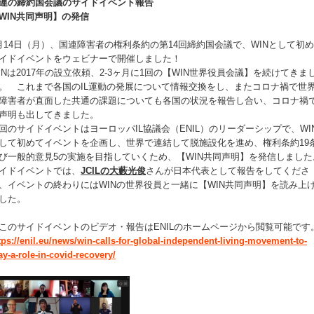
連の締約国会議のサイドイベント報告
WIN共同声明】の発信
月14日（月）、国連障害者の権利条約の第14回締約国会議で、WINとして初
イドイベントをウェビナーで開催しました！
INは2017年の設立依頼、2-3ヶ月に1回の【WIN世界役員会議】を続けてきま
。 これまで各国のIL運動の発展について情報交換をし、またコロナ禍で世
障害者が直面した共通の課題についても各国の状況を報告し合い、コロナ禍
声明も出してきました。
回のサイドイベントはヨーロッパIL協議会（ENIL）のリーダーシップで、WI
して初めてイベントを企画し、世界で連結して脱施設化を進め、権利条約19
び一般的意見5の実施を目指していくため、【WIN共同声明】を発信しました
イドイベントでは、
JCILの大藪光俊
さんが日本代表として報告をしてくださ
、イベントの終わりにはWINの世界役員と一緒に【WIN共同声明】を読み上
した。
このサイドイベントのビデオ・報告はENILのホームページから閲覧可能です
tps://enil.eu/news/win-calls-for-global-independent-living-movement-to-
ay-a-role-in-covid-recovery/