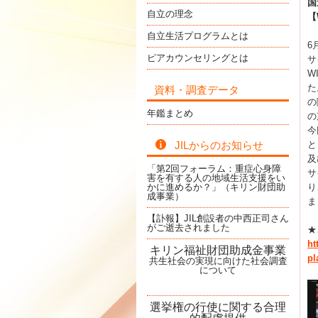
国
自立の理念
【
自立生活プログラムとは
6
ピアカウンセリングとは
サ
W
た
資料・調査データ
の
年鑑まとめ
の
今
と
JILからのお知らせ
及
「第2回フォーラム：重症心身障
サ
害を有する人の地域生活支援をい
り
かに進めるか？」（キリン財団助
成事業）
ま
【訃報】JIL創設者の中西正司さん
がご逝去されました
★
ht
キリン福祉財団助成金事業
pl
共生社会の実現に向けた社会調査
について
選挙権の行使に関する合理