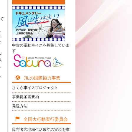
めて
し
界
で
中古の電動車イスを募集していま
す
N
条
。
げ
JILの国際協力事業
さくら車イスプロジェクト
。
事業提案書要約
発送方法
全国大行動実行委員会
障害者の地域生活確立の実現を求