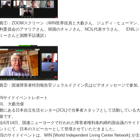
真①：ZOOMスクリーン（WIN世界役員と大藪さん、ジュディ・ヒューマン
利委員会のアマリアさん、韓国のチャノさん、NCIL代表サラさん、 ENILジ
ミーさんと国際手話通訳）
真②：国連障害者特別報告官ジェラルドクイン氏はビデオメッセージで参加
INサイドイベントレポート
CIL 大藪光俊
都にある日本自立生活センター(JCIL)で当事者スタッフとして活動している
俊です。
る6月14日、国連ニューヨークで行われた障害者権利条約締約国会議のサイ
ントにて、日本のスピーカーとして登壇させていただきました。
回のサイドイベントは、WIN [World Independent Living Center Network] が