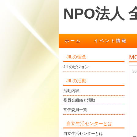
NPO法人
ホーム
イベント情報
MO
JILの理念
JILのビジョン
2
JILの活動
活動内容
委員会組織と活動
常任委員一覧
自立生活センターとは
自立生活センターとは