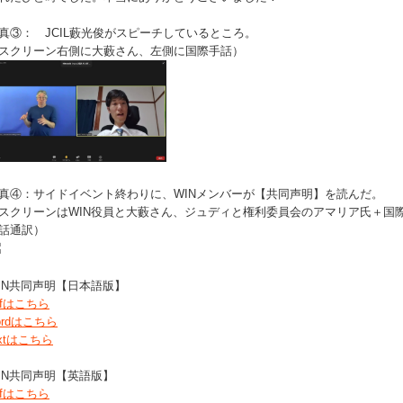
真③： JCIL藪光俊がスピーチしているところ。
スクリーン右側に大藪さん、左側に国際手話）
真④：サイドイベント終わりに、WINメンバーが【共同声明】を読んだ。
スクリーンはWIN役員と大藪さん、ジュディと権利委員会のアマリア氏＋国
話通訳）
IN共同声明【日本語版】
dfはこちら
ordはこちら
extはこちら
IN共同声明【英語版】
dfはこちら