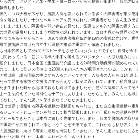
たもので、アジア・北米・中米・ヨーロッパから活動家が集まり、各地の状
報告しました。
界的にコロナ禍が広がり、施設入所を強いられている多くの障害者が集団感
命を落としたり、十分なヘルスケアを受けられない障害者がたくさん生み出
てしまいました。障害者を弱い存在と見なし、医療モデル的な障害の捉え方
の世界が逆戻りしてしまう危険性が謳われています。コロナ禍から世界が立
りつつある今だからこそ、改めて障害者権利条約第19条の実現に向けて、世
模で脱施設に向けた自立生活運動の推進の重要性が確認されました。
も日本代表として3分間のスピーチをさせていただいたのですが、自身が今中
に関わっている「筋ジス病棟の未来を考えるプロジェクト」の取り組みにつ
紹介しました。日本全国で重度訪問介護による24時間介助保障が認められて
のに、未だに筋ジス病棟には2000人もの人たちが収容されている。しかも、
ナ禍以降、誰も病院の中に立ち入ることができず、入所者の人たちは1年以上
たって愛する家族や支援者にすら会えない状況に置かれています。私自身は
たま生まれた時から地域で暮らし続けてきましたが、筋ジス病棟に入ってそ
ま一生を終えていた可能性も十二分にあります。だからこそ、みんなに地域
て欲しい、そんな思いを伝えさせていただきました。
日は世界で活躍する障害者運動の活動家たちを前に、また自立生活運動を牽
るジュディ・ヒューマンを前にして相当緊張しましたが、私たちの活動を世
アピールできたことは本当に嬉しく光栄でした。また、各国で脱施設の取り
の重要性が共有されているということを実感できて、これからも粘り強く、
の脱施設化に向けて着実に運動を展開していきたい、そんな思いを新たにさ
れたひと時でした。本当にありがとうございました！