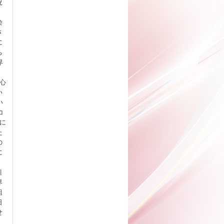
況
染
さ
に
ち
界
心
い
い
コ
に
た
の
に
引
界
組
日
せ