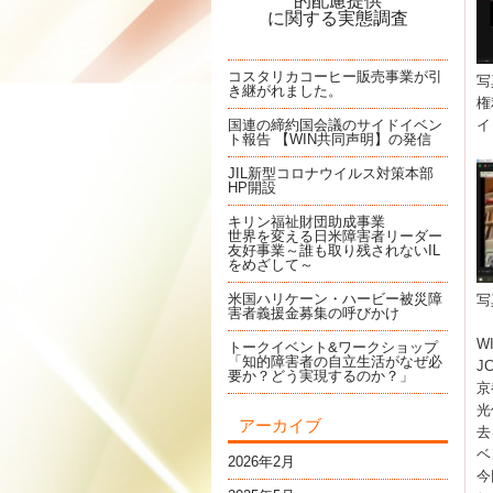
的配慮提供
に関する実態調査
コスタリカコーヒー販売事業が引
写
き継がれました。
権
国連の締約国会議のサイドイベン
イ
ト報告 【WIN共同声明】の発信
JIL新型コロナウイルス対策本部
HP開設
キリン福祉財団助成事業
世界を変える日米障害者リーダー
友好事業～誰も取り残されないIL
をめざして～
米国ハリケーン・ハービー被災障
写
害者義援金募集の呼びかけ
W
トークイベント&ワークショップ
「知的障害者の自立生活がなぜ必
J
要か？どう実現するのか？」
京
光
アーカイブ
去
ベ
2026年2月
今