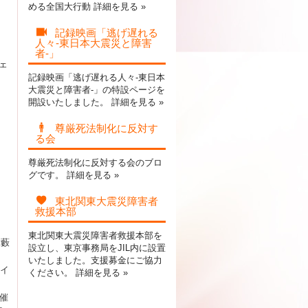
める全国大行動
詳細を見る »
記録映画「逃げ遅れる
人々-東日本大震災と障害
、
者-」
ェ
記録映画「逃げ遅れる人々-東日本
大震災と障害者-」の特設ページを
開設いたしました。
詳細を見る »
尊厳死法制化に反対す
る会
尊厳死法制化に反対する会のブロ
グです。
詳細を見る »
。
東北関東大震災障害者
救援本部
東北関東大震災障害者救援本部を
大藪
設立し、東京事務局をJIL内に設置
いたしました。支援募金にご協力
ドイ
ください。
詳細を見る »
主催