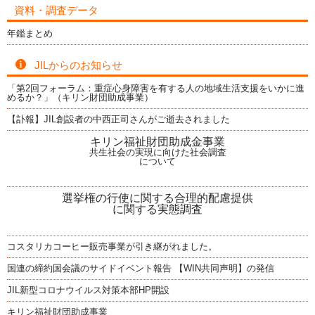
資料・調査データ
年鑑まとめ
JILからのお知らせ
「第2回フォーラム：重症心身障害を有する人の地域生活支援をいかに進
めるか？」（キリン財団助成事業）
【訃報】JIL創設者の中西正司さんがご逝去されました
キリン福祉財団助成金事業
共生社会の実現に向けた社会調査
について
選挙権の行使に関する合理的配慮提供
に関する実態調査
コスタリカコーヒー販売事業が引き継がれました。
国連の締約国会議のサイドイベント報告 【WIN共同声明】の発信
JIL新型コロナウイルス対策本部HP開設
キリン福祉財団助成事業