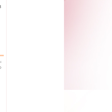
。
講
が
の