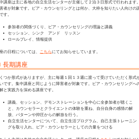
中講座は主に各地の自立生活センターが主催して２泊３日形式で行われます
害者が対象です。ピア・カウンセリングとは何か、大枠を知りたい人向けの
です。
参加者の関係づくり、ピア・カウンセリングの理論と講義
セッション、シンク アンド リッスン
ロールプレイ、情報提供
座の日程については、
こちら
にてお知らせしています。
長期講座
くつか形式がありますが、主に毎週１回１３週に渡って受けていただく形式
いです。集中講座と同じように障害者が対象です。ピア・カウンセリングへ
解と実践力を深める講座です。
講義、セッション、デモンストレーションを中心に全参加者が聴くこ
と、カウンセラーとクライエントの体験を重ね、自分自身の感情の解
放、パターンや抑圧からの解放を行う。
自立生活センターについて、自立生活プログラム、自己主張トレーニン
グを取り入れ、ピア・カウンセラーとしての力量をつける