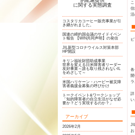
的配慮提供
こ
に関する実態調査
信
活
コスタリカコーヒー販売事業が引
き継がれました。
国連の締約国会議のサイドイベン
ト報告 【WIN共同声明】の発信
ピ
JIL新型コロナウイルス対策本部
HP開設
キリン福祉財団助成事業
世界を変える日米障害者リーダー
友好事業～誰も取り残されないIL
各
をめざして～
開
ラ
米国ハリケーン・ハービー被災障
害者義援金募集の呼びかけ
詳
トークイベント&ワークショップ
「知的障害者の自立生活がなぜ必
い
要か？どう実現するのか？」
アーカイブ
J
2026年2月
お