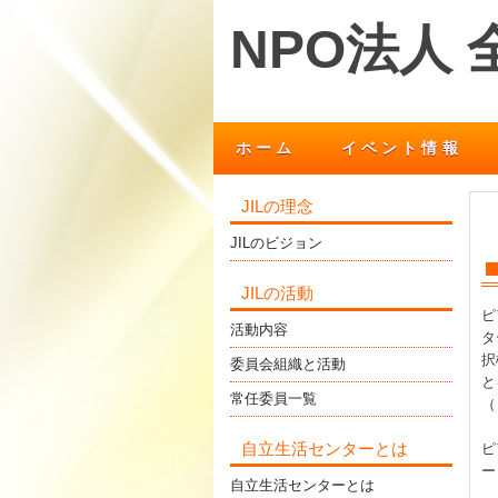
NPO法人
ホーム
イベント情報
JILの理念
JILのビジョン
JILの活動
ピ
活動内容
タ
択
委員会組織と活動
と
常任委員一覧
（
自立生活センターとは
ピ
ー
自立生活センターとは