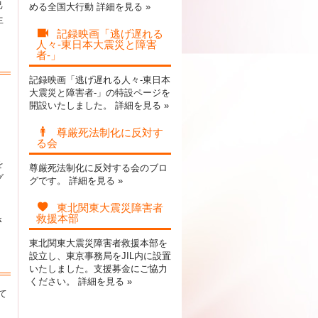
己
める全国大行動
詳細を見る »
生
記録映画「逃げ遅れる
人々-東日本大震災と障害
者-」
記録映画「逃げ遅れる人々-東日本
大震災と障害者-」の特設ページを
開設いたしました。
詳細を見る »
尊厳死法制化に反対す
る会
を
尊厳死法制化に反対する会のブロ
グ
グです。
詳細を見る »
東北関東大震災障害者
救援本部
さ
東北関東大震災障害者救援本部を
設立し、東京事務局をJIL内に設置
いたしました。支援募金にご協力
ください。
詳細を見る »
て