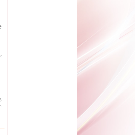
せ
が
形
か