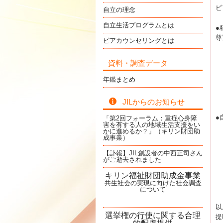
ピ
自立の理念
自立生活プログラムとは
●
尊
ピアカウンセリングとは
資料・調査データ
年鑑まとめ
JILからのお知らせ
●
「第2回フォーラム：重症心身障
害を有する人の地域生活支援をい
かに進めるか？」（キリン財団助
成事業）
【訃報】JIL創設者の中西正司さん
がご逝去されました
キリン福祉財団助成金事業
共生社会の実現に向けた社会調査
について
以
選挙権の行使に関する合理
提