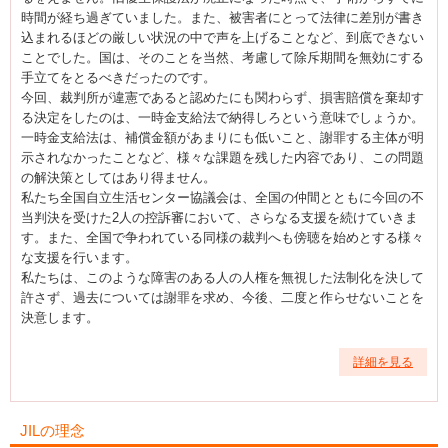
時間が経ち過ぎていました。また、被害者にとって法律に差別が書き
込まれるほどの厳しい状況の中で声を上げることなど、到底できない
ことでした。国は、そのことを当然、考慮して除斥期間を無効にする
手立てをとるべきだったのです。
今回、裁判所が違憲であると認めたにも関わらず、損害賠償を棄却す
る決定をしたのは、一時金支給法で納得しろという意味でしょうか。
一時金支給法は、補償金額があまりにも低いこと、謝罪する主体が明
示されなかったことなど、様々な課題を残した内容であり、この問題
の解決策としてはあり得ません。
私たち全国自立生活センター協議会は、全国の仲間とともに今回の不
当判決を受けた2人の控訴審において、さらなる支援を続けていきま
す。また、全国で争われている同様の裁判へも傍聴を始めとする様々
な支援を行います。
私たちは、このような障害のある人の人権を無視した法制化を決して
許さず、過去については謝罪を求め、今後、二度と作らせないことを
決意します。
詳細を見る
JILの理念