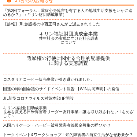
JILからのお知らせ
「第2回フォーラム：重症心身障害を有する人の地域生活支援をいかに進
めるか？」（キリン財団助成事業）
【訃報】JIL創設者の中西正司さんがご逝去されました
キリン福祉財団助成金事業
共生社会の実現に向けた社会調査
について
選挙権の行使に関する合理的配慮提供
に関する実態調査
コスタリカコーヒー販売事業が引き継がれました。
国連の締約国会議のサイドイベント報告 【WIN共同声明】の発信
JIL新型コロナウイルス対策本部HP開設
キリン福祉財団助成事業
世界を変える日米障害者リーダー友好事業～誰も取り残されないILをめざ
して～
米国ハリケーン・ハービー被災障害者義援金募集の呼びかけ
トークイベント&ワークショップ「知的障害者の自立生活がなぜ必要か？