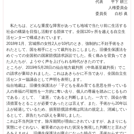
代表 平下 耕三
人権委員会
委員長 白杉 眞
私たちは、どんな重度な障害があっても地域で当たり前に生活する
社会の構築を目指し活動する団体です。全国120ヶ所を越える自立生
活センターで構成されています。
2018年1月、宮城県の女性2人が10代のとき、強制的に不妊手術をさ
れたとして、国を相手にとって裁判をおこしました。旧優生保護法を
めぐっての全国初の国家賠償請求訴訟でした。長く痛みを背負ってき
た人たちが、ようやく声を上げられる時代がきたのです。
ところが、2019年5月28日の仙台地方裁判所（中島基至裁判長）でこ
の請求が棄却されました。これはあきらかに不当であり、全国自立生
活センター協議会として声明を表明します。
仙台地裁は、旧優生保護法が「子どもを産み育てる意思を持っている
人の幸福の可能性を一方的に奪い去り、個人の尊厳を踏みにじるもの
である」として、「違憲」であると判断しました。一方で、国会が救
済措置をとることが必要であったとは言えず、また、手術から20年以
上が経過しているため、損害賠償請求権は民法の規定上、消滅してい
るとして、原告たちの訴えを棄却しました。
これは不当判決です。除斥期間が理由にされていますが、あまりにも
実態にそぐわない、被害者のおかれた状況を無視した判断だと言わざ
るをえません。旧優生保護法が廃止になった時点で、手術からすでに