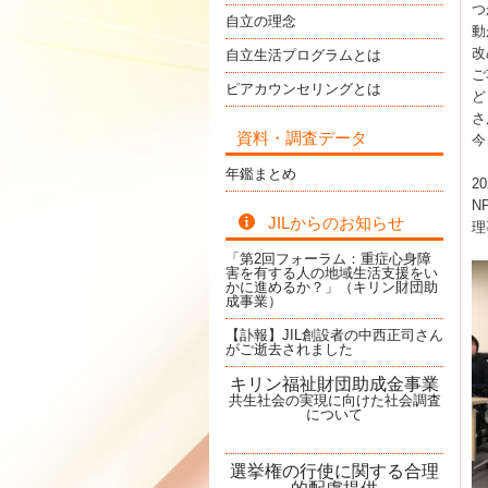
つ
自立の理念
動
改
自立生活プログラムとは
ご
ピアカウンセリングとは
ど
さ
資料・調査データ
今
年鑑まとめ
2
N
JILからのお知らせ
理
「第2回フォーラム：重症心身障
害を有する人の地域生活支援をい
かに進めるか？」（キリン財団助
成事業）
【訃報】JIL創設者の中西正司さん
がご逝去されました
キリン福祉財団助成金事業
共生社会の実現に向けた社会調査
について
選挙権の行使に関する合理