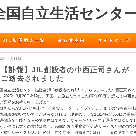
 全国自立生活センタ
JIL加盟団体一覧
発行物案内
サイトマップ
025年4月11日
【訃報】JIL創設者の中西正司さんが
ご逝去されました
国自立生活センター協議会(JIL)
創設者のお1人でいらっしゃった中西正司さん
、
2025年3月26日4:19に、天国へと旅立たれました(
享年80歳)。謹んで中西さ
ご冥福をお祈り申し上げます。
西さんらがJILを立ち上げ、強靭なリーダーシップで、
ここまでの当事者主体
国組織を築いていてくださらなければ、
現在のような1日24時間365日の長時
護保障が可能となる
公的制度はできていなかったといっても過言ではないで
う。
他にも数々の業績は多く、
65歳以降も重度訪問介護サービスと他の在宅
・
福祉サービスを活用し続け、亡くなる二日前まで出勤もし、
最後まで介助