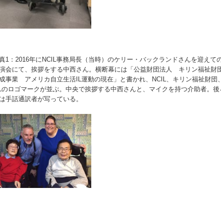
真1：2016年にNCIL事務局長（当時）のケリー・バックランドさんを迎えて
演会にて、挨拶をする中西さん。横断幕には「公益財団法人 キリン福祉財
成事業 アメリカ自立生活IL運動の現在」と書かれ、NCIL、キリン福祉財団
ILのロゴマークが並ぶ。中央で挨拶する中西さんと、マイクを持つ介助者。後
は手話通訳者が写っている。