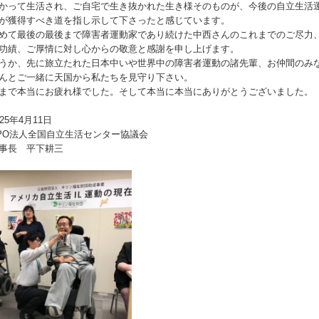
かって生活され、
ご自宅で生き抜かれた生き様そのものが、
今後の自立生活
が獲得すべき道を指し示して下さったと感じて
います。
めて最後の最後まで障害者運動家であり続けた中西さんのこれま
でのご尽力
功績、
ご厚情に対し心からの敬意と感謝を申し上げます。
うか、先に旅立たれた日本中いや世界中の障害者運動の諸先輩、
お仲間のみ
んとご一緒に天国から私たちを見守り下さい。
まで本当にお疲れ様でした。
そして本当に本当にありがとうございました。
025年4月11日
PO法人全国自立生活センター協議会
事長 平下耕三