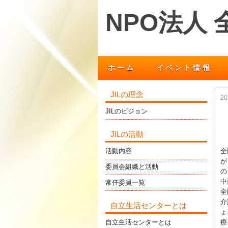
NPO法人
ホーム
イベント情報
JILの理念
2
JILのビジョン
JILの活動
活動内容
全
が
委員会組織と活動
の
中
常任委員一覧
全
介
自立生活センターとは
ょ
自立生活センターとは
療