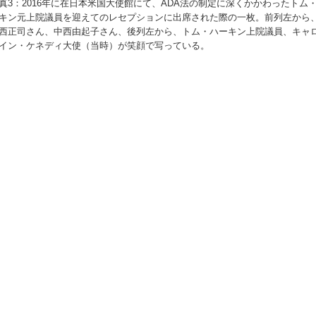
真3：2016年に在日本米国大使館にて、ADA法の制定に深くかかわったトム
キン元上院議員を迎えてのレセプションに出席された際の一枚。前列左から
西正司さん、中西由起子さん、後列左から、トム・ハーキン上院議員、キャ
イン・ケネディ大使（当時）が笑顔で写っている。