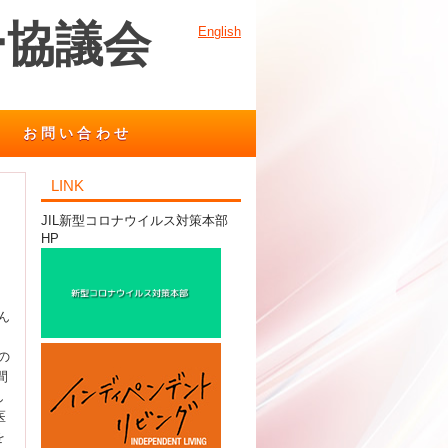
ー協議会
English
お問い合わせ
LINK
JIL新型コロナウイルス対策本部
HP
ん
の
間
し
医
を