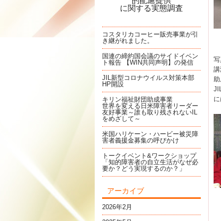
的配慮提供
に関する実態調査
コスタリカコーヒー販売事業が引
き継がれました。
国連の締約国会議のサイドイベン
写
ト報告 【WIN共同声明】の発信
講
JIL新型コロナウイルス対策本部
助
HP開設
J
に
キリン福祉財団助成事業
世界を変える日米障害者リーダー
友好事業～誰も取り残されないIL
をめざして～
米国ハリケーン・ハービー被災障
害者義援金募集の呼びかけ
トークイベント&ワークショップ
「知的障害者の自立生活がなぜ必
要か？どう実現するのか？」
アーカイブ
2026年2月