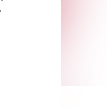
・ハ
、
ロ