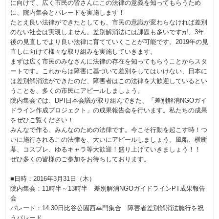
に向けて、広く市民の皆さんにこの法律の意義を知ってもらうため
に、院内集会とパレードを実施します！
たとえ良い法律ができたとしても、市民の意識が変わらなければ差別
のない社会は実現しません。差別解消法には課題も多いですが、3年
後の見直しでより良い法律に育てていくことが可能です。2019年の見
直しに向けて様々な取り組みを実施していきます。
まずは広く市民のみなさんに法律の存在を知ってもらうことからスタ
ートです。これからは障害に基づいて差別をしてはいけない、日本に
は差別解消法ができたのだ、障害者はこの法律を大歓迎しているとい
うことを、多くの市民にアピールしましょう。
院内集会では、DPI日本会議が取り組んできた、「差別解消NGOガイ
ドライン作成プロジェクト」の成果報告会を行います。私たちの成果
をぜひご覧ください！
みんなで作る、みんなのための法律です。今こそ行動を起こす時！つ
いに施行されるこの法律を、大いにアピールしましょう。風船、横断
幕、コスプレ、ゆるキャラ等大歓迎！盛り上げていきましょう！！
ぜひ多くの皆様のご参加をお待ちしております。
■日時：2016年3月31日（木）
院内集会：11時半～13時半 差別解消NGOガイドラインPT成果報告
会
パレード：14:30日比谷公園西幸門集合 障害者差別解消法施行を祝
うパレード