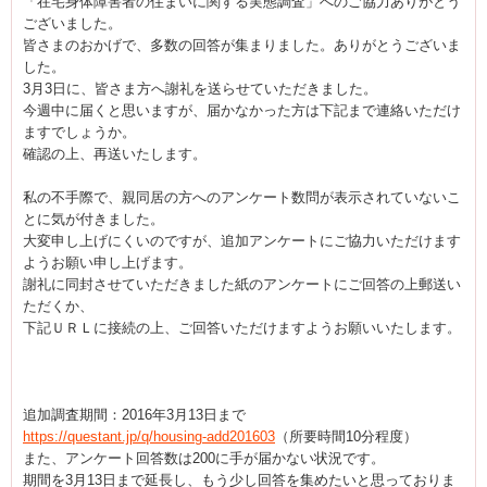
「在宅身体障害者の住まいに関する実態調査」へのご協力ありがとう
ございました。
皆さまのおかげで、多数の回答が集まりました。ありがとうございま
した。
3月3日に、皆さま方へ謝礼を送らせていただきました。
今週中に届くと思いますが、届かなかった方は下記まで連絡いただけ
ますでしょうか。
確認の上、再送いたします。
私の不手際で、親同居の方へのアンケート数問が表示されていないこ
とに気が付きました。
大変申し上げにくいのですが、追加アンケートにご協力いただけます
ようお願い申し上げます。
謝礼に同封させていただきました紙のアンケートにご回答の上郵送い
ただくか、
下記ＵＲＬに接続の上、ご回答いただけますようお願いいたします。
追加調査期間：2016年3月13日まで
https://questant.jp/q/housing-add201603
（所要時間10分程度）
また、アンケート回答数は200に手が届かない状況です。
期間を3月13日まで延長し、もう少し回答を集めたいと思っておりま