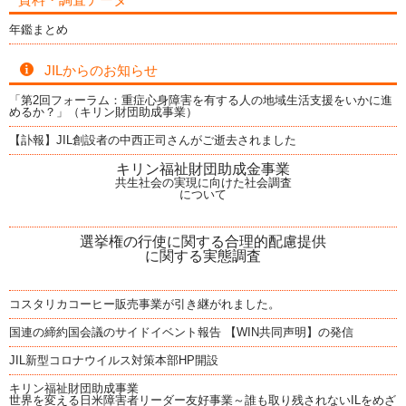
年鑑まとめ
JILからのお知らせ
「第2回フォーラム：重症心身障害を有する人の地域生活支援をいかに進
めるか？」（キリン財団助成事業）
【訃報】JIL創設者の中西正司さんがご逝去されました
キリン福祉財団助成金事業
共生社会の実現に向けた社会調査
について
選挙権の行使に関する合理的配慮提供
に関する実態調査
コスタリカコーヒー販売事業が引き継がれました。
国連の締約国会議のサイドイベント報告 【WIN共同声明】の発信
JIL新型コロナウイルス対策本部HP開設
キリン福祉財団助成事業
世界を変える日米障害者リーダー友好事業～誰も取り残されないILをめざ