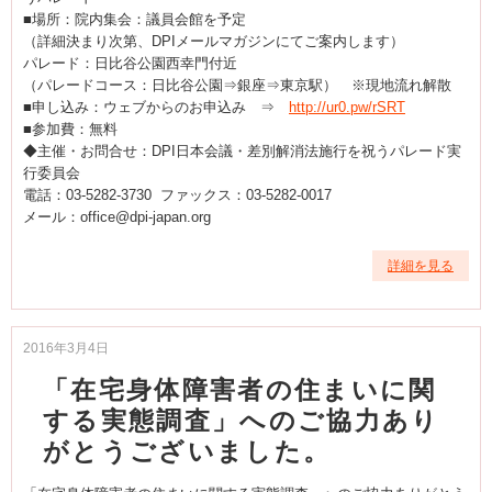
■場所：院内集会：議員会館を予定
（詳細決まり次第、DPIメールマガジンにてご案内します）
パレード：日比谷公園西幸門付近
（パレードコース：日比谷公園⇒銀座⇒東京駅） ※現地流れ解散
■申し込み：ウェブからのお申込み ⇒
http://ur0.pw/rSRT
■参加費：無料
◆主催・お問合せ：DPI日本会議・差別解消法施行を祝うパレード実
行委員会
電話：03-5282-3730 ファックス：03-5282-0017
メール：office@dpi-japan.org
詳細を見る
2016年3月4日
「在宅身体障害者の住まいに関
する実態調査」へのご協力あり
がとうございました。