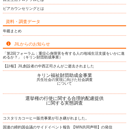
ピアカウンセリングとは
資料・調査データ
年鑑まとめ
JILからのお知らせ
「第2回フォーラム：重症心身障害を有する人の地域生活支援をいかに進
めるか？」（キリン財団助成事業）
【訃報】JIL創設者の中西正司さんがご逝去されました
キリン福祉財団助成金事業
共生社会の実現に向けた社会調査
について
選挙権の行使に関する合理的配慮提供
に関する実態調査
コスタリカコーヒー販売事業が引き継がれました。
国連の締約国会議のサイドイベント報告 【WIN共同声明】の発信