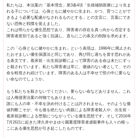
私たちは、本法案の「基本理念」第3条4項「生殖補助医療により生ま
れる子については、心身ともに健やかに生まれ、かつ、育つことがで
きるよう必要な配慮がなされるものとする」との文言に、言葉にでき
ない恐怖と戦慄を覚えました。
これは明らかな優生思想であり、障害者の存在を真っ向から否定する
障害者差別であると強く抗議し、直ちにこの条文の削除を求めます。
この「心身ともに健やかに生まれ」という表現は、1996年に廃止され
たおぞましい優生保護法と同じであり、再び同じ過ちを冒す恐れがあ
る条文です。着床前・出生前診断によって障害のある命は未だにずっ
と殺されています。私たち障害者は常に、価値のない者として、その
命を軽視され続けています。障害のある人は不幸せで世の中に要らな
い命なのでしょうか。
もう私たちを殺さないでください。要らない命などありません。これ
は人権侵害法案の何物でもありません。
誰にも人の幸・不幸を決め付けることは許されません。そのような価
値判断こそが、今も後を絶たない肉親による障害者殺人や、出生前・
着床前診断による堕胎につながっている優生思想です。そして2016年
7月26日に起きた津久井やまゆり園重度障害者虐殺事件も人々の根っ
こにある優生思想が引き起こしたものです。