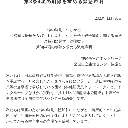
第3条4項の削除を求める緊急声明
2020年11月30日
命の選別につながる
「生殖補助医療等及びこれにより出生した子の親子関係に関する民法
の特例に関する法律案」
第3条4項の削除を求める緊急声明
神経筋疾患ネットワーク
全国自立生活センター協議会
私たちは、日本産科婦人科学会が「重篤な障害がある場合の着床前診
を承認する」と公言したことをきっかけに発足した、遺伝性神経筋疾
患等の当事者で構成している団体（神経筋疾患ネットワーク）と、イ
ンクルーシブな社会の実現を目指す118の加盟団体で構成する障害当
事者団体（全国自立生活センター協議会）です。
私たちは障害のある命の選別【堕胎】につながる「着床前・出生前診
断」が、生殖医療技術の高度化によりどんどん拡大していくことに、
かねてから障害当事者の立場から反対しています。