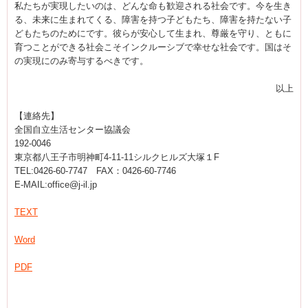
私たちが実現したいのは、どんな命も歓迎される社会です。今を生き
る、未来に生まれてくる、障害を持つ子どもたち、障害を持たない子
どもたちのためにです。彼らが安心して生まれ、尊厳を守り、ともに
育つことができる社会こそインクルーシブで幸せな社会です。国はそ
の実現にのみ寄与するべきです。
以上
【連絡先】
全国自立生活センター協議会
192-0046
東京都八王子市明神町4-11-11シルクヒルズ大塚１F
TEL:0426-60-7747 FAX：0426-60-7746
E-MAIL:office@j-il.jp
TEXT
Word
PDF