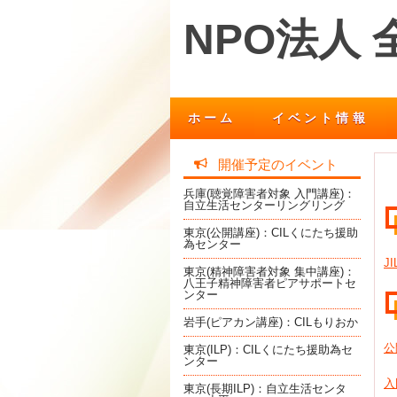
NPO法人
ホーム
イベント情報
開催予定のイベント
兵庫(聴覚障害者対象 入門講座)：
自立生活センターリングリング
東京(公開講座)：CILくにたち援助
為センター
J
東京(精神障害者対象 集中講座)：
八王子精神障害者ピアサポートセ
ンター
岩手(ピアカン講座)：CILもりおか
公
東京(ILP)：CILくにたち援助為セ
ンター
入
東京(長期ILP)：自立生活センタ