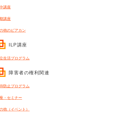
中講座
期講座
の他のピアカン
ILP講座
立生活プログラム
障害者の権利関連
待防止プログラム
座・セミナー
の他（イベント）