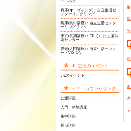
ー・小平
集
兵庫(オーゴイング)：自立生活セ
ンターリングリング
長
兵庫(集中講座)：自立生活センタ
ーリングリング
そ
東京(長期講座)：CILくにたち援助
為センター
愛知(入門講座)：自立生活センタ
ー・VISION
自
JIL主催のイベント
JILのイベント
虐
ピア・カウンセリング
公開講座
講
入門・体験講座
そ
集中講座
長期講座