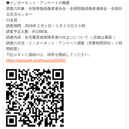
◆インターネット・アンケートの概要
調査の対象：全国脊髄損傷者連合会・全国頸髄損傷者連絡会・全国自
立生活センター
の会員
調査期間：2016年２月１日～２月２９日２４時
調査予定人数：約1000名
調査内容：在宅重度身体障害者の住まいについて（ 詳細は裏面 ）
調査の方法：インターネット・アンケート調査（所要時間30分～１時
間程度）
下記ＵＲＬに接続の上、回答を開始してください。
https://questant.jp/q/housing201602