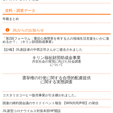
資料・調査データ
年鑑まとめ
JILからのお知らせ
「第2回フォーラム：重症心身障害を有する人の地域生活支援をいかに進
めるか？」（キリン財団助成事業）
【訃報】JIL創設者の中西正司さんがご逝去されました
キリン福祉財団助成金事業
共生社会の実現に向けた社会調査
について
選挙権の行使に関する合理的配慮提供
に関する実態調査
コスタリカコーヒー販売事業が引き継がれました。
国連の締約国会議のサイドイベント報告 【WIN共同声明】の発信
JIL新型コロナウイルス対策本部HP開設