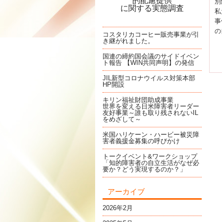
的配慮提供
別
に関する実態調査
私
事
の
コスタリカコーヒー販売事業が引
き継がれました。
国連の締約国会議のサイドイベン
ト報告 【WIN共同声明】の発信
JIL新型コロナウイルス対策本部
HP開設
キリン福祉財団助成事業
世界を変える日米障害者リーダー
友好事業～誰も取り残されないIL
をめざして～
米国ハリケーン・ハービー被災障
害者義援金募集の呼びかけ
トークイベント&ワークショップ
「知的障害者の自立生活がなぜ必
要か？どう実現するのか？」
アーカイブ
2026年2月