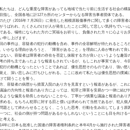
たちは、どんな重度な障害があっても地域で当たり前に生活する社会の構
目指し、全国各地に計127カ所のセンターからなる障害当事者団体である。
のたび（2016年７月26日）に発生した相模原殺傷事件に関して多くの障害者
がうばわれ、たくさんのけが人が発生したことに関して悲しい気持ちでいっ
である。犠牲になられた方のご冥福をお祈りし、負傷された方々に心よりお
い申し上げます。
回の事件は、容疑者の犯行の動機を含め、事件の全容解明が待たれるところ
、いかなる理由があろうと、「障害があること」を理由に人命が奪われて良
はない。容疑者は障害者の存在を否定し抹殺する方が良いというような趣旨
考の持ち主であったような報道もされているが、もしこれが事実であり、今
犯行の動機となったということであれば、優生思想そのものであり、強い怒
覚え、深い悲しみに打ちひしがれる。ここに改めて私たちは優生思想の撲滅
けて闘うことを誓う。
方、容疑者の病歴から措置入院のあり方を見直すという報道があるが、これ
議論の方向性と報道のあり方によっては、犯罪と障害を安易かつ一律に結び
るような偏見を助長しかねないことから、丁寧かつ慎重な議論と報道のあり
求める。もちろん犯罪に対する罰と償いは求められて当然であるが、犯人個
問題として終わらせることなく、こうした思考、行動を生み出してしまう原
一つに、社会の側が持つ問題があるかもしれないということにも目を向ける
と考える。
014年に日本も批准した国連の障害者権利条約と本年4月から施行された障害