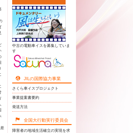
築
の
ぱ
見
だ
中古の電動車イスを募集していま
い
す
の
回
り
に
JILの国際協力事業
に
さくら車イスプロジェクト
付
事業提案書要約
方
人
発送方法
因
べ
全国大行動実行委員会
者差
障害者の地域生活確立の実現を求