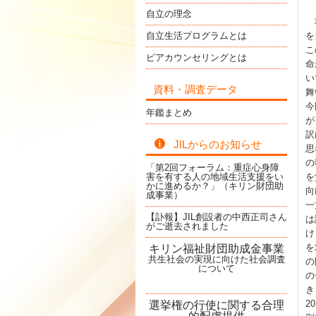
自立の理念
私
自立生活プログラムとは
を
こ
ピアカウンセリングとは
命
い
資料・調査データ
舞
今
年鑑まとめ
が
訳
JILからのお知らせ
思
の
「第2回フォーラム：重症心身障
害を有する人の地域生活支援をい
を
かに進めるか？」（キリン財団助
向
成事業）
一
【訃報】JIL創設者の中西正司さん
は
がご逝去されました
け
を
キリン福祉財団助成金事業
共生社会の実現に向けた社会調査
の
について
の
き
2
選挙権の行使に関する合理