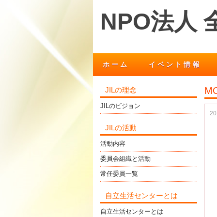
NPO法人
ホーム
イベント情報
MO
JILの理念
JILのビジョン
2
JILの活動
活動内容
委員会組織と活動
常任委員一覧
自立生活センターとは
自立生活センターとは