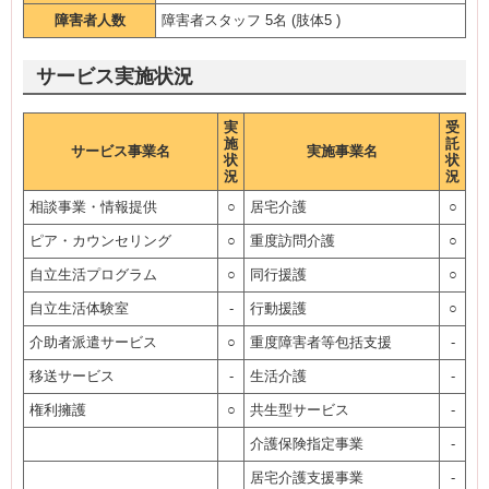
障害者人数
障害者スタッフ 5名 (肢体5 )
サービス実施状況
実
受
施
託
サービス事業名
実施事業名
状
状
況
況
相談事業・情報提供
○
居宅介護
○
ピア・カウンセリング
○
重度訪問介護
○
自立生活プログラム
○
同行援護
○
自立生活体験室
-
行動援護
○
介助者派遣サービス
○
重度障害者等包括支援
-
移送サービス
-
生活介護
-
権利擁護
○
共生型サービス
-
介護保険指定事業
-
居宅介護支援事業
-