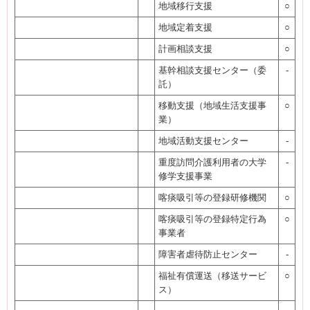
地域移行支援
○
地域定着支援
○
計画相談支援
○
基幹相談支援センター（委
-
託）
移動支援（地域生活支援事
○
業）
地域活動支援センター
-
重度訪問介護利用者の大学
-
修学支援事業
喀痰吸引等の登録研修機関
○
喀痰吸引等の登録特定行為
○
事業者
障害者虐待防止センター
-
福祉有償運送（移送サービ
○
ス）