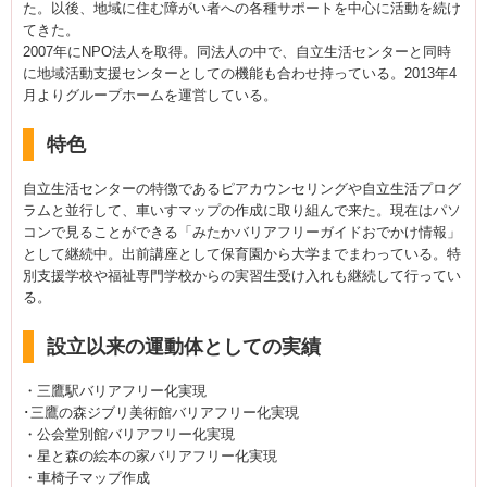
た。以後、地域に住む障がい者への各種サポートを中心に活動を続け
てきた。
2007年にNPO法人を取得。同法人の中で、自立生活センターと同時
に地域活動支援センターとしての機能も合わせ持っている。2013年4
月よりグループホームを運営している。
特色
自立生活センターの特徴であるピアカウンセリングや自立生活プログ
ラムと並行して、車いすマップの作成に取り組んで来た。現在はパソ
コンで見ることができる「みたかバリアフリーガイドおでかけ情報」
として継続中。出前講座として保育園から大学までまわっている。特
別支援学校や福祉専門学校からの実習生受け入れも継続して行ってい
る。
設立以来の運動体としての実績
・三鷹駅バリアフリー化実現
･三鷹の森ジブリ美術館バリアフリー化実現
・公会堂別館バリアフリー化実現
・星と森の絵本の家バリアフリー化実現
・車椅子マップ作成