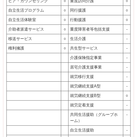
ピア・カウンセリング
○
重度訪問介護
○
自立生活プログラム
○
同行援護
○
自立生活体験室
○
行動援護
○
介助者派遣サービス
○
重度障害者等包括支援
-
移送サービス
○
生活介護
-
権利擁護
○
共生型サービス
-
介護保険指定事業
-
居宅介護支援事業
-
就労移行支援
-
就労継続支援A型
-
就労継続支援B型
○
就労定着支援
-
共同生活援助（グループホ
-
ーム）
自立生活援助
-