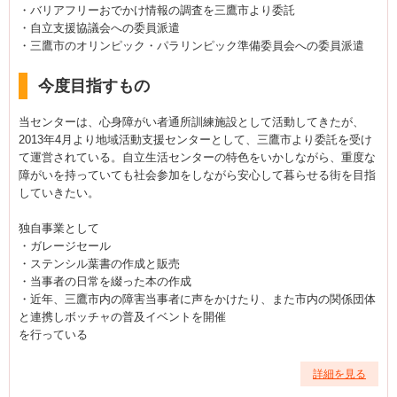
・バリアフリーおでかけ情報の調査を三鷹市より委託
・自立支援協議会への委員派遣
・三鷹市のオリンピック・パラリンピック準備委員会への委員派遣
今度目指すもの
当センターは、心身障がい者通所訓練施設として活動してきたが、
2013年4月より地域活動支援センターとして、三鷹市より委託を受け
て運営されている。自立生活センターの特色をいかしながら、重度な
障がいを持っていても社会参加をしながら安心して暮らせる街を目指
していきたい。
独自事業として
・ガレージセール
・ステンシル葉書の作成と販売
・当事者の日常を綴った本の作成
・近年、三鷹市内の障害当事者に声をかけたり、また市内の関係団体
と連携しボッチャの普及イベントを開催
を行っている
詳細を見る