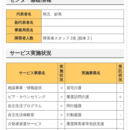
センター基礎情報
代表者名
秋元 妙美
副代表者名
事務局長名
障害者人数
障害者スタッフ 2名 (肢体 2 )
サービス実施状況
実
受
施
託
サービス事業名
実施事業名
状
状
況
況
相談事業・情報提供
○
居宅介護
-
ピア・カウンセリング
○
重度訪問介護
○
自立生活プログラム
○
同行援護
-
自立生活体験室
○
行動援護
-
介助者派遣サービス
○
重度障害者等包括支援
-