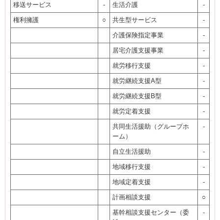
移送サービス
-
生活介護
-
権利擁護
○
共生型サービス
-
介護保険指定事業
-
居宅介護支援事業
-
就労移行支援
-
就労継続支援A型
-
就労継続支援B型
-
就労定着支援
-
共同生活援助（グループホ
-
ーム）
自立生活援助
-
地域移行支援
-
地域定着支援
-
計画相談支援
○
基幹相談支援センター（委
-