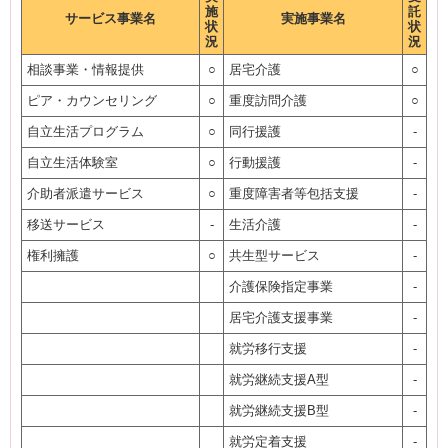
施
託
サービス事業名
実施事業名
状
状
況
況
相談事業・情報提供
○
居宅介護
○
ピア・カウンセリング
○
重度訪問介護
○
自立生活プログラム
○
同行援護
-
自立生活体験室
○
行動援護
-
介助者派遣サービス
○
重度障害者等包括支援
-
移送サービス
-
生活介護
-
権利擁護
○
共生型サービス
-
介護保険指定事業
-
居宅介護支援事業
-
就労移行支援
-
就労継続支援A型
-
就労継続支援B型
-
就労定着支援
-