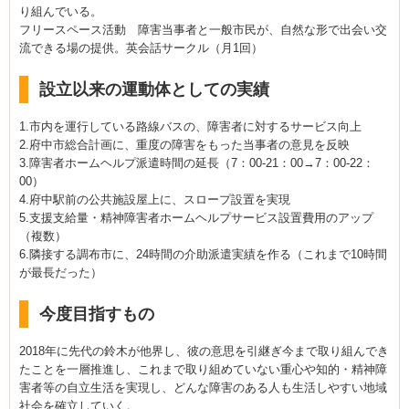
り組んでいる。
フリースペース活動 障害当事者と一般市民が、自然な形で出会い交
流できる場の提供。英会話サークル（月1回）
設立以来の運動体としての実績
1.市内を運行している路線バスの、障害者に対するサービス向上
2.府中市総合計画に、重度の障害をもった当事者の意見を反映
3.障害者ホームヘルプ派遣時間の延長（7：00-21：00→7：00-22：
00）
4.府中駅前の公共施設屋上に、スロープ設置を実現
5.支援支給量・精神障害者ホームヘルプサービス設置費用のアップ
（複数）
6.隣接する調布市に、24時間の介助派遣実績を作る（これまで10時間
が最長だった）
今度目指すもの
2018年に先代の鈴木が他界し、彼の意思を引継ぎ今まで取り組んでき
たことを一層推進し、これまで取り組めていない重心や知的・精神障
害者等の自立生活を実現し、どんな障害のある人も生活しやすい地域
社会を確立していく。