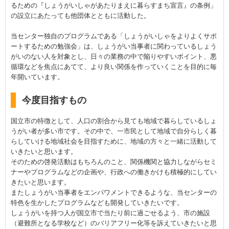
るための『しょうがいしゃがあたりまえに暮らすまち宣言』の条例」
の設立にあたっても他団体とともに活動した。
当センター独自のプログラムである「しょうがいしゃをよりよくサポ
ートするための勉強会」は、しょうがい当事者に関わっているしょう
がいのない人を対象とし、日々の業務の中で陥りやすいポイント、悪
循環などを焦点にあてて、より良い関係を作っていくことを目的に毎
年開いています。
今度目指すもの
国立市の特徴として、人口の割合から見ても地域で暮らしているしょ
うがい者が多い市です。その中で、一市民として地域で自分らしく暮
らしていける地域社会を目指すために、地域の方々と一緒に活動して
いきたいと思います。
そのための啓発活動はもちろんのこと、関係機関と協力しながらセミ
ナーやプログラムなどの企画や、行政への働きかけも積極的にしてい
きたいと思います。
またしょうがい当事者をエンパワメントできるような、当センターの
特色を生かしたプログラムなども開発していきたいです。
しょうがいを持つ人が国立市で当たり前に過ごせるよう、市の施設
（避難所となる学校など）のバリアフリー化等を訴えていきたいと思