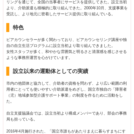
リングを通じて、全国の当事者にサービスを提供してきた。設立当初
より、介助派遣も積極的に取り組んできた。2000年10月、支援事業を
受託し、より地元に密着したサービス提供に取り組んでいる。
特色
ピアカウンセラーが多く関わっており、ピアカウンセリング講座や独
自の自立生活プログラムに設立当初より取り組んできました。
女性スタッフが多く、和やかな雰囲気と明るさと清潔感を感じさせる
ような事務所運営を心がけています。
設立以来の運動体としての実績
市内の他団体と協力して、介助者の資格を問わず、より広い範囲の利
用者にとっても使いやすい介助派遣をめざし、国立市独自の「障害者
（児）地域参加型介護サポート事業」の制度を作るために活動をし
た。
自立支援協議会では、設立当初より構成メンバーであり、部会の事務
局も担っている。
2016年4月施行された、「国立市誰もがあたりまえに暮らすまちにす