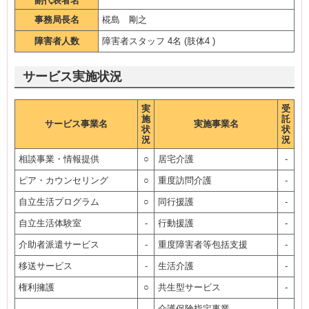
副代表者名
事務局長名
椛島 剛之
障害者人数
障害者スタッフ 4名 (肢体4 )
サービス実施状況
実
受
施
託
サービス事業名
実施事業名
状
状
況
況
相談事業・情報提供
○
居宅介護
-
ピア・カウンセリング
○
重度訪問介護
-
自立生活プログラム
○
同行援護
-
自立生活体験室
-
行動援護
-
介助者派遣サービス
-
重度障害者等包括支援
-
移送サービス
-
生活介護
-
権利擁護
○
共生型サービス
-
介護保険指定事業
-