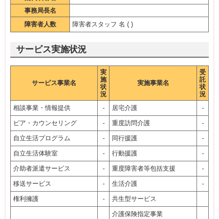
事務局長名
障害者人数
障害者スタッフ 名 ( )
サービス実施状況
実
受
施
託
サービス事業名
実施事業名
状
状
況
況
相談事業・情報提供
-
居宅介護
-
ピア・カウンセリング
-
重度訪問介護
-
自立生活プログラム
-
同行援護
-
自立生活体験室
-
行動援護
-
介助者派遣サービス
-
重度障害者等包括支援
-
移送サービス
-
生活介護
-
権利擁護
-
共生型サービス
介護保険指定事業