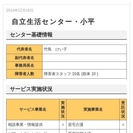
2014年12月16日
自立生活センター・小平
センター基礎情報
代表者名
竹島 けい子
副代表者名
事務局長名
障害者人数
障害者スタッフ 10名 (肢体 10 )
サービス実施状況
実
受
施
託
サービス事業名
実施事業名
状
状
況
況
相談事業・情報提供
○
居宅介護
○