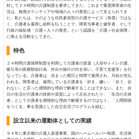
対して２４時間の介護制度を要求してきた。これまで重度障害者の生
活は、無償ボランティアや地域の人々の善意によって支えられてき
た。私たちは、そのような住民参加型の介護サービス（有償）ではな
く、介護者を雇用し給料を払うことで、障害当事者と健常者、そして
行政の福祉感「介護＝人々の善意」という認識を「介護＝社会保障」
に換える活動をしてきた。
特色
２４時間介護保障制度を利用して介護者の派遣（入浴やトイレ介護、
吸引等の医療類似行為、外出や旅行の付き添い、子育て支援等）を行
なっている。介護者は、決まった曜日と時間で雇用され、月給が支払
われる。障害者は、雇用している介護者を「好き、嫌い」「合う、合
わない」と言った感情的な理由で解雇することはできない。また、自
分の生活が介護者の技術や資質によって左右されたり、「生活の主体
者」として介護者を感情的な理由で解雇するのではなく、「人間関係
をつくる」事を意識とした自立生活プログラムを組む。
設立以来の運動体としての実績
９４年に東京都の介護人派遣事業、国のヘームヘルパー制度、生活保