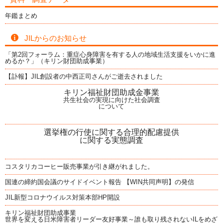
年鑑まとめ
JILからのお知らせ
「第2回フォーラム：重症心身障害を有する人の地域生活支援をいかに進
めるか？」（キリン財団助成事業）
【訃報】JIL創設者の中西正司さんがご逝去されました
キリン福祉財団助成金事業
共生社会の実現に向けた社会調査
について
選挙権の行使に関する合理的配慮提供
に関する実態調査
コスタリカコーヒー販売事業が引き継がれました。
国連の締約国会議のサイドイベント報告 【WIN共同声明】の発信
JIL新型コロナウイルス対策本部HP開設
キリン福祉財団助成事業
世界を変える日米障害者リーダー友好事業～誰も取り残されないILをめざ