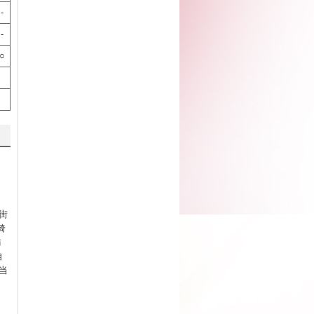
-
-
○
街
埼
訪
自
当