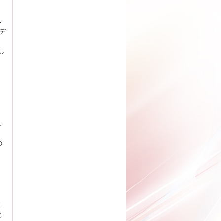
さ
デ
し
し
の
く
じ