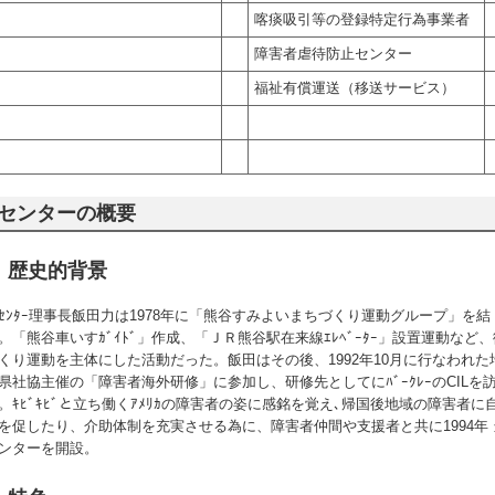
喀痰吸引等の登録特定行為事業者
障害者虐待防止センター
福祉有償運送（移送サービス）
センターの概要
歴史的背景
ｾﾝﾀｰ理事長飯田力は1978年に「熊谷すみよいまちづくり運動グループ」を結
。「熊谷車いすｶﾞｲﾄﾞ」作成、「ＪＲ熊谷駅在来線ｴﾚﾍﾞｰﾀｰ」設置運動など、
くり運動を主体にした活動だった。飯田はその後、1992年10月に行なわれた
県社協主催の「障害者海外研修」に参加し、研修先としてにﾊﾞｰｸﾚｰのCILを
。ｷﾋﾞｷﾋﾞと立ち働くｱﾒﾘｶの障害者の姿に感銘を覚え､帰国後地域の障害者に
を促したり、介助体制を充実させる為に、障害者仲間や支援者と共に1994年 
ンターを開設。