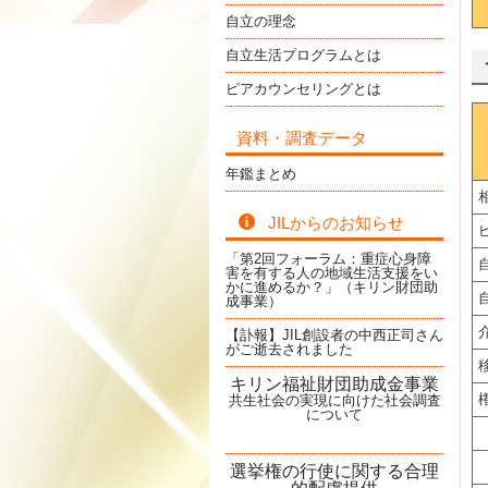
自立の理念
自立生活プログラムとは
ピアカウンセリングとは
資料・調査データ
年鑑まとめ
JILからのお知らせ
「第2回フォーラム：重症心身障
害を有する人の地域生活支援をい
かに進めるか？」（キリン財団助
成事業）
【訃報】JIL創設者の中西正司さん
がご逝去されました
キリン福祉財団助成金事業
共生社会の実現に向けた社会調査
について
選挙権の行使に関する合理