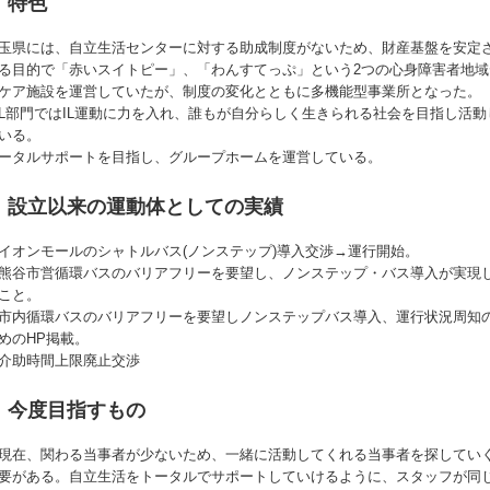
特色
玉県には、自立生活センターに対する助成制度がないため、財産基盤を安定
る目的で「赤いスイトピー」、「わんすてっぷ」という2つの心身障害者地域
ケア施設を運営していたが、制度の変化とともに多機能型事業所となった。
IL部門ではIL運動に力を入れ、誰もが自分らしく生きられる社会を目指し活動
いる。
ータルサポートを目指し、グループホームを運営している。
設立以来の運動体としての実績
イオンモールのシャトルバス(ノンステップ)導入交渉→運行開始。
熊谷市営循環バスのバリアフリーを要望し、ノンステップ・バス導入が実現
こと。
市内循環バスのバリアフリーを要望しノンステップバス導入、運行状況周知
めのHP掲載。
介助時間上限廃止交渉
今度目指すもの
現在、関わる当事者が少ないため、一緒に活動してくれる当事者を探してい
要がある。自立生活をトータルでサポートしていけるように、スタッフが同