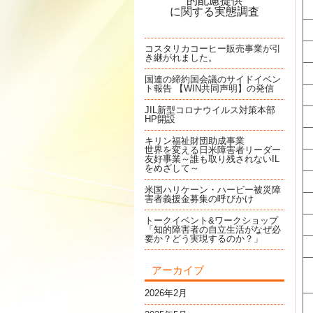
的配慮提供
に関する実態調査
コスタリカコーヒー販売事業が引
き継がれました。
国連の締約国会議のサイドイベン
ト報告 【WIN共同声明】の発信
JIL新型コロナウイルス対策本部
HP開設
キリン福祉財団助成事業
世界を変える日米障害者リーダー
友好事業～誰も取り残されないIL
をめざして～
米国ハリケーン・ハービー被災障
害者義援金募集の呼びかけ
トークイベント&ワークショップ
「知的障害者の自立生活がなぜ必
要か？どう実現するのか？」
アーカイブ
2026年2月