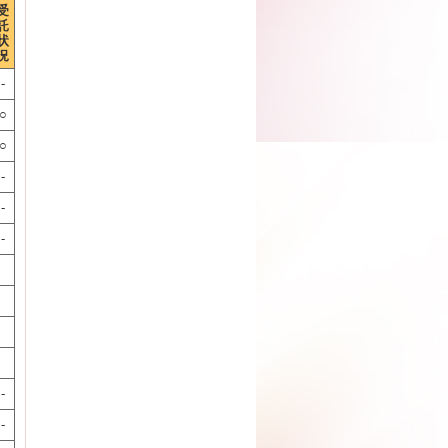
受
託
状
況
-
○
○
-
-
-
-
-