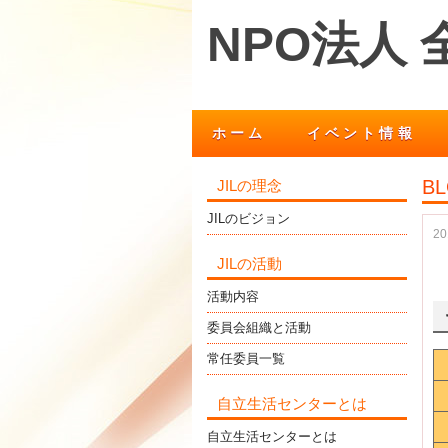
NPO法人
ホーム
イベント情報
BL
JILの理念
JILのビジョン
2
JILの活動
活動内容
委員会組織と活動
常任委員一覧
自立生活センターとは
自立生活センターとは