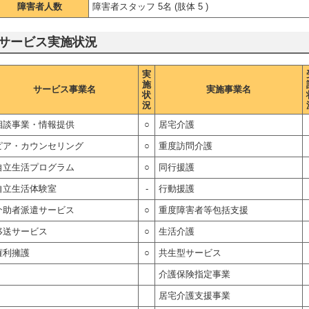
障害者人数
障害者スタッフ 5名 (肢体 5 )
サービス実施状況
実
施
サービス事業名
実施事業名
状
況
相談事業・情報提供
○
居宅介護
ピア・カウンセリング
○
重度訪問介護
自立生活プログラム
○
同行援護
自立生活体験室
-
行動援護
介助者派遣サービス
○
重度障害者等包括支援
移送サービス
○
生活介護
権利擁護
○
共生型サービス
介護保険指定事業
居宅介護支援事業