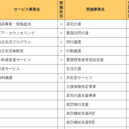
実
施
サービス事業名
実施事業名
状
況
相談事業・情報提供
○
居宅介護
ピア・カウンセリング
○
重度訪問介護
自立生活プログラム
○
同行援護
自立生活体験室
○
行動援護
介助者派遣サービス
○
重度障害者等包括支援
移送サービス
-
生活介護
権利擁護
○
共生型サービス
介護保険指定事業
居宅介護支援事業
就労移行支援
就労継続支援A型
就労継続支援B型