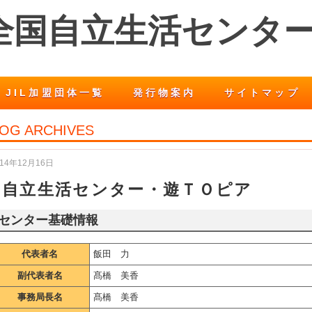
 全国自立生活センタ
JIL加盟団体一覧
発行物案内
サイトマップ
OG ARCHIVES
014年12月16日
自立生活センター・遊ＴＯピア
センター基礎情報
代表者名
飯田 力
副代表者名
髙橋 美香
事務局長名
髙橋 美香