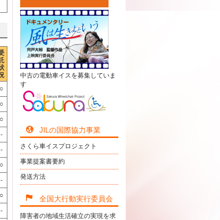
受
託
状
況
中古の電動車イスを募集していま
す
○
○
○
JILの国際協力事業
-
さくら車イスプロジェクト
-
事業提案書要約
○
発送方法
-
○
全国大行動実行委員会
-
障害者の地域生活確立の実現を求