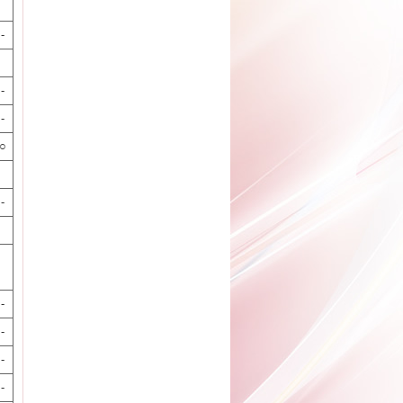
-
-
-
○
-
-
-
-
-