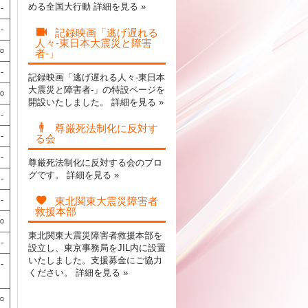
める全国大行動
詳細を見る »
-
-
記録映画「逃げ遅れる
人々-東日本大震災と障害
○
者-」
-
記録映画「逃げ遅れる人々-東日本
大震災と障害者-」の特設ページを
○
開設いたしました。
詳細を見る »
-
尊厳死法制化に反対す
-
る会
-
尊厳死法制化に反対する会のブロ
グです。
詳細を見る »
-
-
東北関東大震災障害者
救援本部
○
東北関東大震災障害者救援本部を
-
設立し、東京事務局をJIL内に設置
いたしました。支援募金にご協力
-
ください。
詳細を見る »
○