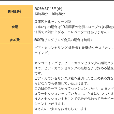
2026年3月13日(金)
開催日時
13時30分～16時30分
兵庫区文化センター２階
会場
（車いすの場合はJR兵庫駅の北側スロープつき螺旋
道橋で２階に上がる。エレベーターはありません）
参加費
500円(リングリング会員の場合は無料）
ピア・カウンセリング 経験者対象継続クラス「オン
ーイング」
オンゴーイングは、ピア・カウンセリングの継続クラ
スで、ピア・カウンセリングの経験をより深める講座
です。
ピア・カウンセリング講座を受講したことのある方な
らどなたでも参加していただけます。
この日のテーマにそってセッションしたり、日頃レギ
ュラーセッションをしている人も、たまにいつもと違
う人とセッションすることで気分が代わってモチベー
ションも上がります。
皆さんのご参加をお待ちしています。