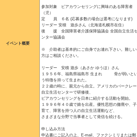
参加対象 ピアカウンセリングに興味のある障害者
（児）
定 員 ６名 (応募多数の場合は選考になります)
リーダー 安積 遊歩さん（北海道札幌市在住）
後 援 全国障害者介護保障協議会 全国自立生活
ンター協議会
イベント概要
※ 介助者は基本的にご自身でお連れ下さい。難しい
方はご相談ください。
リーダー 安積 遊歩（あさか ゆうほ）さん
１９５６年、福島県福島市 生まれ 骨が弱いと
う特徴を持って生まれた。
２２歳の時に、親元から自立。アメリカのバークレー
自立生活センターで研修後、
ピアカウンセリングを日本に紹介する活動を開始。
１９９６年４０歳で娘を出産。優性思想の撤廃や、子
育て、障害を持つ人の自立生活運動など、
さまざまな分野で当事者として発信を続ける。
申し込み方法
申込書にご記入の上、E-mail、ファクシミリまたは郵