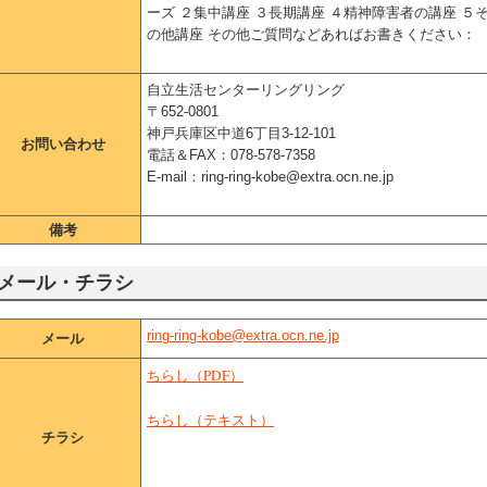
ーズ ２集中講座 ３長期講座 ４精神障害者の講座 ５
の他講座 その他ご質問などあればお書きください：
自立生活センターリングリング
〒652-0801
神戸兵庫区中道6丁目3-12-101
お問い合わせ
電話＆FAX：078-578-7358
E-mail：ring-ring-kobe@extra.ocn.ne.jp
備考
メール・チラシ
ring-ring-kobe@extra.ocn.ne.jp
メール
ちらし（PDF）
ちらし（テキスト）
チラシ