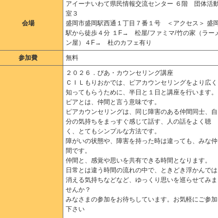
アイーナいわて県民情報交流センター ６階 団体活
室３
会場
盛岡市盛岡駅西通１丁目７番１号 ＜アクセス＞ 盛
駅から徒歩４分 １F→ 松屋/ファミマ/竹の家（ラー
ン屋）４F→ 杜のカフェ有り
参加費
無料
２０２６．ぴあ・カウンセリング講座
ＣＩＬもりおかでは、ピアカウンセリングをより広く
知ってもらうために、半日と１日と講座を行います。
ピアとは、仲間と言う意味です。
ピアカウンセリングは、同じ障害のある仲間同士、自
分の気持ちをまっすぐ感じて話す、人の話をよく聴
く、とてもシンプルな方法です。
障がいの状態や、障害を持った時は違っても、みな仲
間です。
仲間と、感覚や思いを共有できる時間となります。
日常とは違う時間の流れの中で、ときどき浮かんでは
消える気持ちなどなど、ゆっくり思いを巡らせてみま
せんか？
みなさまの参加をお待ちしています。お気軽にご参加
下さい