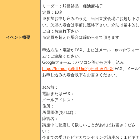
リーダー：船橋裕晶 種池麻祐子
定員：10名
※参加お申し込みのうえ、当日直接会場にお越し下さ
い。欠席の場合は事前に連絡下さい。介助は基本的に
ご自でお連れ下さい
イベント概要
※定員を超えた場合は締めらせて頂きます
申込方法：電話かFAX、またはメール・googleフォー
ムでご連絡ください。
Googleフォーム：パソコン等からお申し込み
https://forms.gle/fdTUm2jqEeBnRY9D8
FAX、メール
お申し込みの場合以下をお書きください。
お名前：
電話またはFAX：
メールアドレス：
住所：
所属団体(あれば)：
障害名：
講座中に配慮して欲しいことがあればお書きくださ
い：
今までの受けたピアカウンセリング講座名：１ビギナ