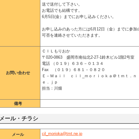
送で送付して下さい。
お電話でも結構です。
6月5日(金）までにお申し込みください。
お申し込みのあった方には6月12日（金）までに参加
可否を連絡させていただきます。
ＣＩＬもりおか
〒020-0863 盛岡市南仙北2-27-1鈴木ビル1階2号室
電話 （０１９）６３６－０１３４
Fax （０１９）６８１－０８２０
お問い合わせ
Ｅ－Ｍａｉｌ ｃｉｌ_ｍｏｒｉｏｋａ＠ｔｍｔ．ｎ
ｅ．ｊｐ
担当：川畑
備考
メール・チラシ
cil_morioka@tmt.ne.jp
メール