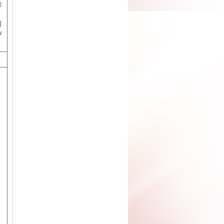
動
岡
メ