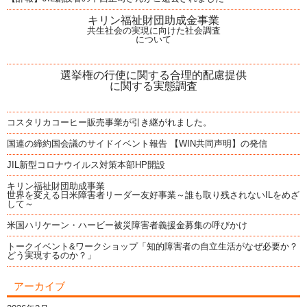
キリン福祉財団助成金事業
共生社会の実現に向けた社会調査
について
選挙権の行使に関する合理的配慮提供
に関する実態調査
コスタリカコーヒー販売事業が引き継がれました。
国連の締約国会議のサイドイベント報告 【WIN共同声明】の発信
JIL新型コロナウイルス対策本部HP開設
キリン福祉財団助成事業
世界を変える日米障害者リーダー友好事業～誰も取り残されないILをめざ
して～
米国ハリケーン・ハービー被災障害者義援金募集の呼びかけ
トークイベント&ワークショップ「知的障害者の自立生活がなぜ必要か？
どう実現するのか？」
アーカイブ