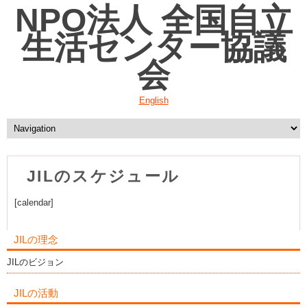
NPO法人 全国自立
生活センター協議
会
English
JILのスケジュール
[calendar]
JILの理念
JILのビジョン
JILの活動