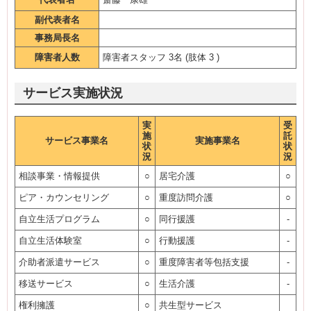
副代表者名
事務局長名
障害者人数
障害者スタッフ 3名 (肢体 3 )
サービス実施状況
実
受
施
託
サービス事業名
実施事業名
状
状
況
況
相談事業・情報提供
○
居宅介護
○
ピア・カウンセリング
○
重度訪問介護
○
自立生活プログラム
○
同行援護
-
自立生活体験室
○
行動援護
-
介助者派遣サービス
○
重度障害者等包括支援
-
移送サービス
○
生活介護
-
権利擁護
○
共生型サービス