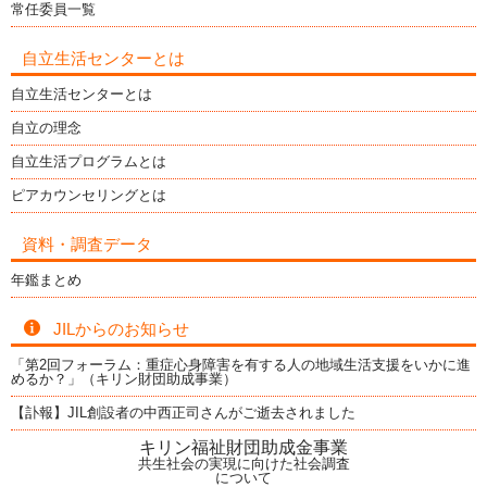
常任委員一覧
自立生活センターとは
自立生活センターとは
自立の理念
自立生活プログラムとは
ピアカウンセリングとは
資料・調査データ
年鑑まとめ
JILからのお知らせ
「第2回フォーラム：重症心身障害を有する人の地域生活支援をいかに進
めるか？」（キリン財団助成事業）
【訃報】JIL創設者の中西正司さんがご逝去されました
キリン福祉財団助成金事業
共生社会の実現に向けた社会調査
について