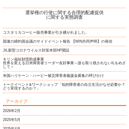
選挙権の行使に関する合理的配慮提供
に関する実態調査
コスタリカコーヒー販売事業が引き継がれました。
国連の締約国会議のサイドイベント報告 【WIN共同声明】の発信
JIL新型コロナウイルス対策本部HP開設
キリン福祉財団助成事業
世界を変える日米障害者リーダー友好事業～誰も取り残されないILをめざ
して～
米国ハリケーン・ハービー被災障害者義援金募集の呼びかけ
トークイベント&ワークショップ「知的障害者の自立生活がなぜ必要か？
どう実現するのか？」
アーカイブ
2026年2月
2025年5月
2025年4月