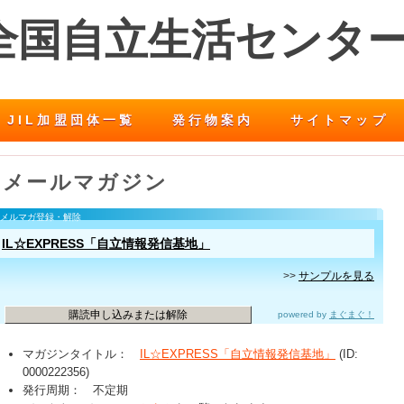
 全国自立生活センタ
JIL加盟団体一覧
発行物案内
サイトマップ
メールマガジン
メルマガ登録・解除
IL☆EXPRESS「自立情報発信基地」
>>
サンプルを見る
購読申し込みまたは解除
powered by
まぐまぐ！
マガジンタイトル：
IL☆EXPRESS「自立情報発信基地」
(ID:
0000222356)
発行周期： 不定期