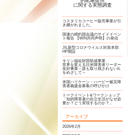
的配慮提供
に関する実態調査
コスタリカコーヒー販売事業が引
き継がれました。
国連の締約国会議のサイドイベン
ト報告 【WIN共同声明】の発信
JIL新型コロナウイルス対策本部
HP開設
キリン福祉財団助成事業
世界を変える日米障害者リーダー
友好事業～誰も取り残されないIL
をめざして～
米国ハリケーン・ハービー被災障
害者義援金募集の呼びかけ
トークイベント&ワークショップ
「知的障害者の自立生活がなぜ必
要か？どう実現するのか？」
アーカイブ
2026年2月