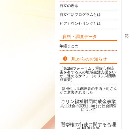
自立の理念
自立生活プログラムとは
ピアカウンセリングとは
記
資料・調査データ
年鑑まとめ
JILからのお知らせ
「第2回フォーラム：重症心身障
害を有する人の地域生活支援をい
かに進めるか？」（キリン財団助
成事業）
【訃報】JIL創設者の中西正司さん
がご逝去されました
キリン福祉財団助成金事業
共生社会の実現に向けた社会調査
について
選挙権の行使に関する合理