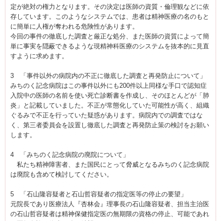
定が絶対の権力となります。その決定は医師の資質・倫理観などに依
存しています。このようなシステムでは、患者は精神医療の名のもと
に簡単に人権が奪われる危険性があります。
今回の事件の徹底した調査と厳正な処分、また医師の資質によって簡
単に事実を隠蔽できるような現精神科医療のシステムを抜本的に見直
すように求めます。
3 「事件以外の病院内の不正に徹底した調査と再発防止について」
みちのく記念病院はこの事件以外にも200件以上同様な手口で認知症
入院中の医師の名前を使い死亡診断書を作成し、そのほとんどが「肺
炎」と記載していました。不正が常態化していた可能性が高く、組織
ぐるみで不正を行っていた疑惑があります。病院内での調査ではな
く、第三者委員会を設置し徹底した調査と再発防止策の検討をお願い
します。
4 「みちのく記念病院の廃院について」
私たち精神障害者、また国民にとって脅威となるみちのく記念病院
は廃院も含めて検討してください。
5 「石山隆容疑者と石山哲容疑者の指定医等の停止の要望」
元院長であり医療法人『杏林会』理事長の石山隆容疑者、担当主治医
の石山哲容疑者は精神保健指定医の無期限の資格の停止、可能であれ