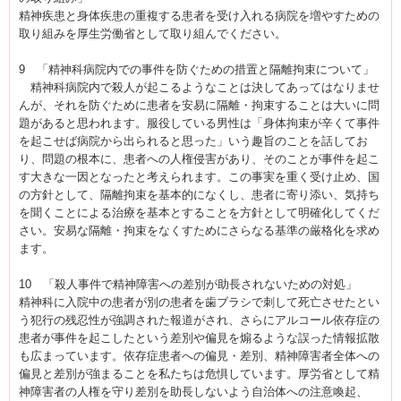
精神疾患と身体疾患の重複する患者を受け入れる病院を増やすための
取り組みを厚生労働省として取り組んでください。
9 「精神科病院内での事件を防ぐための措置と隔離拘束について」
精神科病院内で殺人が起こるようなことは決してあってはなりませ
んが、それを防ぐために患者を安易に隔離・拘束することは大いに問
題があると思われます。服役している男性は「身体拘束が辛くて事件
を起こせば病院から出られると思った」いう趣旨のことを話してお
り、問題の根本に、患者への人権侵害があり、そのことが事件を起こ
す大きな一因となったと考えられます。この事実を重く受け止め、国
の方針として、隔離拘束を基本的になくし、患者に寄り添い、気持ち
を聞くことによる治療を基本とすることを方針として明確化してくだ
さい。安易な隔離・拘束をなくすためにさらなる基準の厳格化を求め
ます。
10 「殺人事件で精神障害への差別が助長されないための対処」
精神科に入院中の患者が別の患者を歯ブラシで刺して死亡させたとい
う犯行の残忍性が強調された報道がされ、さらにアルコール依存症の
患者が事件を起こしたという差別や偏見を煽るような誤った情報拡散
も広まっています。依存症患者への偏見・差別、精神障害者全体への
偏見と差別が強まることを私たちは危惧しています。厚労省として精
神障害者の人権を守り差別を助長しないよう自治体への注意喚起、