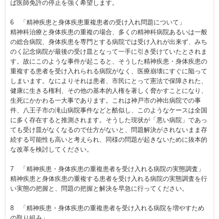
ば医師免許の停止を強く希望します。
6 「精神疾患と身体疾患重複患者の受け入れ問題について」
精神科治療と身体疾患の重複の場合、多くの精神科病院あるいは一般
の総合病院、身体疾患を専門とする病院では受け入れが出来ず、みち
のく記念病院が最後の受け皿となって一手に引き受けていたとされま
す。故にこのような事件が起こると、そうした精神疾患・身体疾患の
重複する患者を受け入れられる病院がなく、医療崩壊にすぐに陥って
しまいます。なによりそれは患者、市民にとって憲法で保障された、
健康に生きる権利、その他の基本的人権を著しく脅かすことになり、
生死にかかわる一大事であります。これは神戸市の神出病院での事
件、八王子市の滝山病院事件などと酷似し、このようなケースは全国
に多く存在すると推測されます。そうした現状が「悪い病院」であっ
ても受け皿がなくなるので仕方がないと、問題解決がされないまま存
続する可能性も高いと考えられ、同様の問題が起きないために抜本的
な改革を検討してください。
7 「精神疾患・身体疾患の重複患者を受け入れる病院の実態調査」
精神疾患と身体疾患の重複する患者を受け入れる病院の実態調査を行
い実態の把握と、問題の把握と解決を早急に行ってください。
8 「精神疾患・身体疾患の重複患者を受け入れる病院を増やすため
の取り組み」