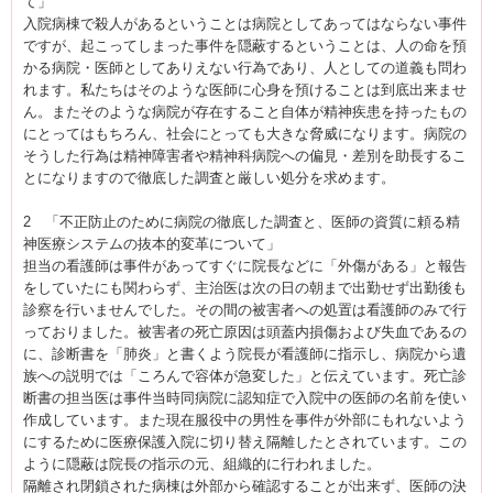
て」
入院病棟で殺人があるということは病院としてあってはならない事件
ですが、起こってしまった事件を隠蔽するということは、人の命を預
かる病院・医師としてありえない行為であり、人としての道義も問わ
れます。私たちはそのような医師に心身を預けることは到底出来ませ
ん。またそのような病院が存在すること自体が精神疾患を持ったもの
にとってはもちろん、社会にとっても大きな脅威になります。病院の
そうした行為は精神障害者や精神科病院への偏見・差別を助長するこ
とになりますので徹底した調査と厳しい処分を求めます。
2 「不正防止のために病院の徹底した調査と、医師の資質に頼る精
神医療システムの抜本的変革について」
担当の看護師は事件があってすぐに院長などに「外傷がある」と報告
をしていたにも関わらず、主治医は次の日の朝まで出勤せず出勤後も
診察を行いませんでした。その間の被害者への処置は看護師のみで行
っておりました。被害者の死亡原因は頭蓋内損傷および失血であるの
に、診断書を「肺炎」と書くよう院長が看護師に指示し、病院から遺
族への説明では「ころんで容体が急変した」と伝えています。死亡診
断書の担当医は事件当時同病院に認知症で入院中の医師の名前を使い
作成しています。また現在服役中の男性を事件が外部にもれないよう
にするために医療保護入院に切り替え隔離したとされています。この
ように隠蔽は院長の指示の元、組織的に行われました。
隔離され閉鎖された病棟は外部から確認することが出来ず、医師の決