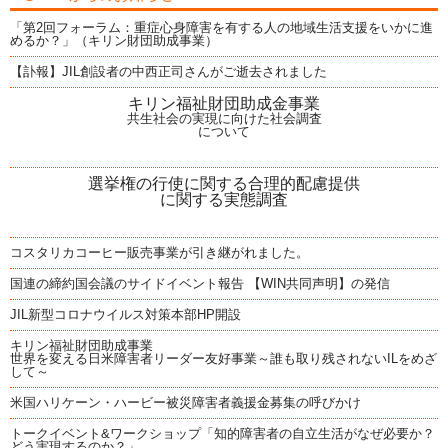
「第2回フォーラム：重症心身障害を有する人の地域生活支援をいかに進
めるか？」（キリン財団助成事業）
【訃報】JIL創設者の中西正司さんがご逝去されました
キリン福祉財団助成金事業
共生社会の実現に向けた社会調査
について
選挙権の行使に関する合理的配慮提供
に関する実態調査
コスタリカコーヒー販売事業が引き継がれました。
国連の締約国会議のサイドイベント報告 【WIN共同声明】の発信
JIL新型コロナウイルス対策本部HP開設
キリン福祉財団助成事業
世界を変える日米障害者リーダー友好事業～誰も取り残されないILをめざ
して～
米国ハリケーン・ハービー被災障害者義援金募集の呼びかけ
トークイベント&ワークショップ「知的障害者の自立生活がなぜ必要か？
どう実現するのか？」