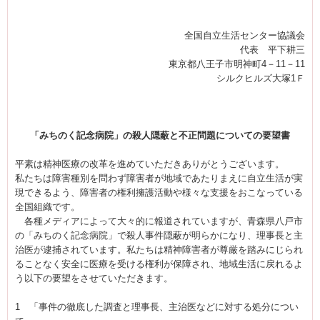
全国自立生活センター協議会
代表 平下耕三
東京都八王子市明神町4－11－11
シルクヒルズ大塚1Ｆ
「みちのく記念病院」の殺人隠蔽と不正問題
についての要望書
平素は精神医療の改革を進めていただきありがとうございます。
私たちは障害種別を問わず障害者が地域であたりまえに自立生活が実
現できるよう、障害者の権利擁護活動や様々な支援をおこなっている
全国組織です。
各種メディアによって大々的に報道されていますが、青森県八戸市
の「みちのく記念病院」で殺人事件隠蔽が明らかになり、理事長と主
治医が逮捕されています。私たちは精神障害者が尊厳を踏みにじられ
ることなく安全に医療を受ける権利が保障され、地域生活に戻れるよ
う以下の要望をさせていただきます。
1 「事件の徹底した調査と理事長、主治医などに対する処分につい