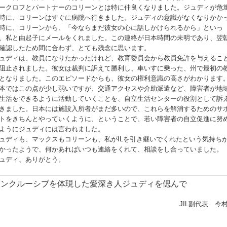
ークロフとパートナーのコリーンとは特に仲良くなりました。
ジュディが危
時に、コリーンはすぐに病院へ行きました。ジュディの意識がなくなりかか
時に、コリーンから、「今ならまだ彼女の心に話しかけられるから」といっ
、私と由起子にメールをくれました。この連絡が日本時間の未明であり、翌
確認したため間に合わず、とても残念に思います。
ュディは、教員になりたかったけれど、教育委員会から教員免許を与えるこ
阻止されました。彼女は裁判に訴えて勝利し、車いすに乗った、州で最初の
となりました。このエピソードからも、彼女の権利意識の高さがわかります
本ではこの点が少し弱いですが、交通アクセスや介助派遣など、障害者が地
生活をできるように活動していくことを、自立生活センターの役割として訴
きました。日本には施設入所者がまだ多いので、これらを解消するためのサ
トをきちんとやっていくように、ということで、若い障害者の自立促進に努
ようにジュディには言われました。
ュディも、マックスもコリーンも、私がILを引き継いでくれたという気持ち
かったようで、何かあればいつも連絡をくれて、相談をし合っていました。
ュディ、ありがとう。
インクルーシブを体現した愛深き人ジュディを偲んで
JIL副代表　今