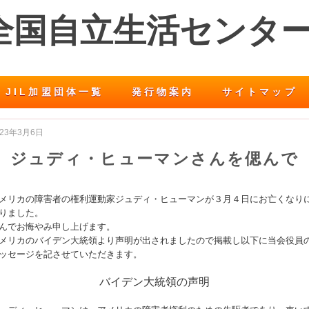
 全国自立生活センタ
JIL加盟団体一覧
発行物案内
サイトマップ
023年3月6日
ジュディ・ヒューマンさんを偲んで
メリカの障害者の権利運動家ジュディ・ヒューマンが３月４日にお亡くなり
りました。
んでお悔やみ申し上げます。
メリカのバイデン大統領より声明が出されましたので掲載し以下に当会役員
ッセージを記させていただきます。
バイデン大統領の声明