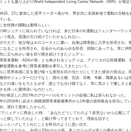
ミットも盛り上がりWorld Independent Living Center Network（WIN）が発
。
DA25、27に参加した若手リーダー達が今、男女共に全国各地で運動の主軸を
ている。
に女性陣の躍動は素晴らしい。
の時ジュディに叱られていなければ、未だ日本のIL運動はジェンダーバラン
いう視点、意識が欠け続けていたかもしれない。
ダヤ人で、祖父母はホロコーストに遭い、自身は障害故に入学を拒否され、
になることを拒否され、社会からのあらゆる拒否、排除にあっても、常に仲
共に立ち向かい道を切り開き続けてきたジュディ。
障害者運動・ADAの母」とも称されるジュディは、アメリカの公民権運動、
解放運動を参考に障害者運動を牽引してきたという。
らに世界各国に足を運び様々な差別を目の当たりにしてきた彼女の視点は、
種別やジェンダーだけでなく、国や人種、言語、宗教、年齢、職業あるいは
などの違いをもろともせず、誰とでも分け隔てなく、常に気さくで優しさと
さを持った愛情深いものだった。
INが発足した2017年のグローバルILサミットの会場に私は居られなかった。
年の2016年に起きた相模原障害者殺傷事件から1年後の追悼集会を担当して
め、遅れて渡米したからだ。
Cでジュディに再会した時、「あなたどうしてたのよ？姿見ないから心配して
っと探していたわよ！」と駆け寄ってきてくれて、理由を話すと
ュッとハグしてくれたことを昨日のように思い出す。
女のことだから、今頃はJDやマーカ等、多くのリーダー達との再会を楽しん