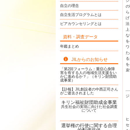
ジ
自立の理念
の
ら
自立生活プログラムとは
げ
ピアカウンセリングとは
法
上
な
資料・調査データ
を
年鑑まとめ
ワ
た
る
JILからのお知らせ
を
「第2回フォーラム：重症心身障
哀
害を有する人の地域生活支援をい
かに進めるか？」（キリン財団助
成事業）
【訃報】JIL創設者の中西正司さん
がご逝去されました
ジ
キリン福祉財団助成金事業
共生社会の実現に向けた社会調査
について
ヒ
セ
選挙権の行使に関する合理