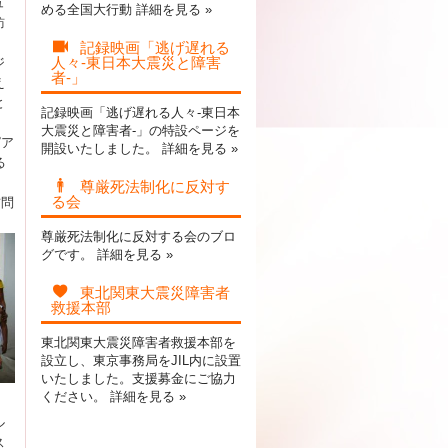
ュ
める全国大行動
詳細を見る »
訪
記録映画「逃げ遅れる
人々-東日本大震災と障害
ジ
者-」
え
と
記録映画「逃げ遅れる人々-東日本
大震災と障害者-」の特設ページを
ピア
開設いたしました。
詳細を見る »
る
。
尊厳死法制化に反対す
る会
訪問
尊厳死法制化に反対する会のブロ
グです。
詳細を見る »
東北関東大震災障害者
救援本部
東北関東大震災障害者救援本部を
設立し、東京事務局をJIL内に設置
いたしました。支援募金にご協力
ください。
詳細を見る »
ル
ス