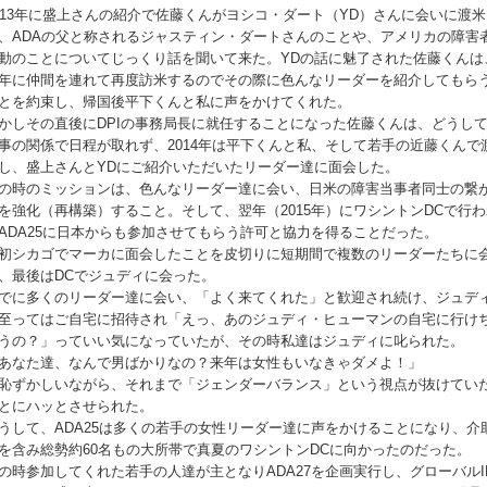
013年に盛上さんの紹介で佐藤くんがヨシコ・ダート（YD）さんに会いに渡米
、ADAの父と称されるジャスティン・ダートさんのことや、アメリカの障害
動のことについてじっくり話を聞いて来た。YDの話に魅了された佐藤くんは
年に仲間を連れて再度訪米するのでその際に色んなリーダーを紹介してもら
とを約束し、帰国後平下くんと私に声をかけてくれた。
かしその直後にDPIの事務局長に就任することになった佐藤くんは、どうし
事の関係で日程が取れず、2014年は平下くんと私、そして若手の近藤くんで
し、盛上さんとYDにご紹介いただいたリーダー達に面会した。
の時のミッションは、色んなリーダー達に会い、日米の障害当事者同士の繋
を強化（再構築）すること。そして、翌年（2015年）にワシントンDCで行わ
ADA25に日本からも参加させてもらう許可と協力を得ることだった。
初シカゴでマーカに面会したことを皮切りに短期間で複数のリーダーたちに
、最後はDCでジュディに会った。
でに多くのリーダー達に会い、「よく来てくれた」と歓迎され続け、ジュデ
至ってはご自宅に招待され「えっ、あのジュディ・ヒューマンの自宅に行け
うの？」っていい気になっていたが、その時私達はジュディに叱られた。
あなた達、なんで男ばかりなの？来年は女性もいなきゃダメよ！」
恥ずかしいながら、それまで「ジェンダーバランス」という視点が抜けてい
とにハッとさせられた。
うして、ADA25は多くの若手の女性リーダー達に声をかけることになり、介
を含み総勢約60名もの大所帯で真夏のワシントンDCに向かったのだった。
の時参加してくれた若手の人達が主となりADA27を企画実行し、グローバルI