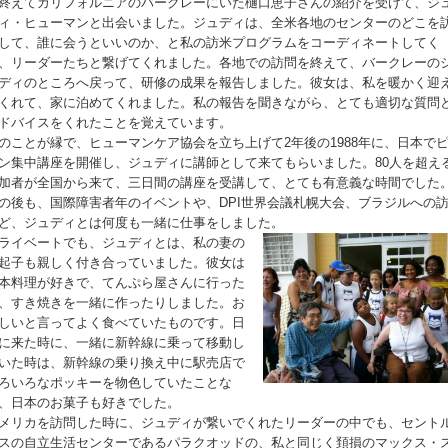
終えてカリフォルニアのバークレーにいた樋口恵子さんの紹介を受けて、ジ
ィ・ヒューマンと出会いました。ジュディは、全米各地のセンターのどこを
して、誰に会うといいのか、と私の訪米プログラムをコーディネートしてく
、リーダーたちと繋げてくれました。各地での訪問を終えて、バークレーの
ディのところへ戻って、研修の成果を報告しました。彼女は、私を暖かく迎
くれて、家に泊めてくれました。私の報告を聞きながら、とても適切な質問
ドバイスをく
れたことを覚えています。
のことが縁で、ヒューマンケア協会を立ち上げて2年後の1988年に、日本で
ン集中講座を開催し、ジュディに講師として来てもらいました。80人を超え
加者が全国から来て、三日間の講座を受講して、とても有意義な時間でした
の後も、国際障害者年のイベントや、DPI世界会議札幌大会、ブラジルへの
ど、ジュディとは何度も一緒に仕事をしました。
ライベートでも、ジュディとは、私の妻の
起子も親しく付き合っていました。彼女は
本料理が好きで、てんぷら屋さんに行った
、すき焼きを一緒に作ったりしました。お
しいと言ってよく食べていたものです。日
に来た時に、一緒に新幹線に乗って移動し
いた時は、新幹線の乗り換え中に駅売店で
ろいろなポッキーを物色していたことな
、日本のお菓子も好きでした。
メリカを訪問した時に、ジュディが繋いでくれたリーダーの中でも、セント
スの自立生活センターであるパラクオッドの、私と同じく頚損のマックス・