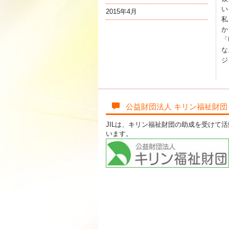
い
2015年4月
私
か
「
な
ジ
公益財団法人 キリン福祉財団
JILは、キリン福祉財団の助成を受けて
います。