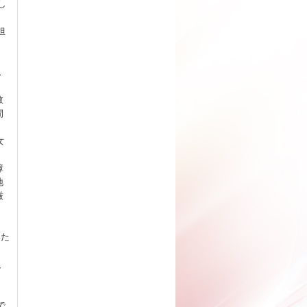
足し
担
ス
教
間
女
障
地
厳
いた
、
で