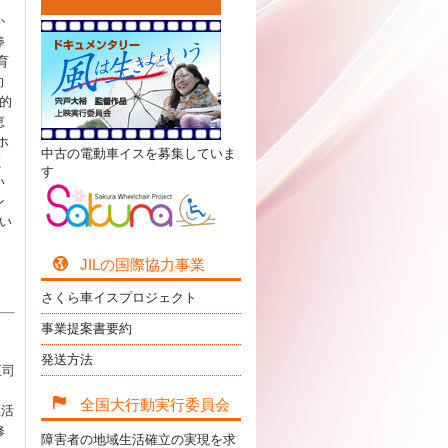
す
か
捧
育
向
的
恵
ホ
中古の電動車イスを募集していま
く
す
い
ン
深い
JILの国際協力事業
さくら車イスプロジェクト
事業提案書要約
発送方法
正司
全国大行動実行委員会
生活
修
障害者の地域生活確立の実現を求