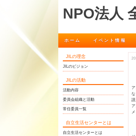
NPO法人
ホーム
イベント情報
JILの理念
2
JILのビジョン
JILの活動
ア
活動内容
な
委員会組織と活動
謹
ア
常任委員一覧
メ
自立生活センターとは
自立生活センターとは