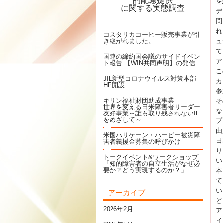
的配慮提供
を
に関する実態調査
デ
問
れ
コスタリカコーヒー販売事業が引
ュ
き継がれました。
て
国連の締約国会議のサイドイベン
ア
ト報告 【WIN共同声明】の発信
こ
JIL新型コロナウイルス対策本部
カ
HP開設
参
キリン福祉財団助成事業
そ
世界を変える日米障害者リーダー
な
友好事業～誰も取り残されないIL
をめざして～
プ
由
米国ハリケーン・ハービー被災障
日
害者義援金募集の呼びかけ
り
トークイベント&ワークショップ
い
「知的障害者の自立生活がなぜ必
要か？どう実現するのか？」
本
て
い
アーカイブ
ど
2026年2月
ア
イ