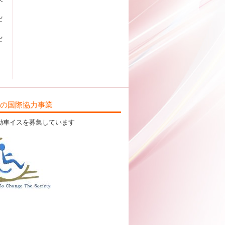
だ
だ
ILの国際協力事業
動車イスを募集しています