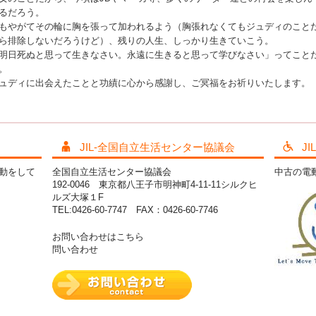
るだろう。
もやがてその輪に胸を張って加われるよう（胸張れなくてもジュディのこと
ら排除しないだろうけど）、残りの人生、しっかり生きていこう。
明日死ぬと思って生きなさい。永遠に生きると思って学びなさい」ってこと
。
ュディに出会えたことと功績に心から感謝し、ご冥福をお祈りいたします。
JIL-全国自立生活センター協議会
J
活動をして
全国自立生活センター協議会
中古の電
192-0046 東京都八王子市明神町4-11-11シルクヒ
ルズ大塚１F
TEL:0426-60-7747 FAX：0426-60-7746
お問い合わせはこちら
問い合わせ