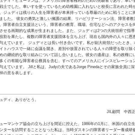
ュディ・ヒューマンは、アメリカの障害者権利のための先駆者であり、車い
戦士でした。車いすを使っているため幼稚園に入れないと校長に言われた時
、ジュディは残りの人生を障害者が本来持っている尊厳のために戦うことに
ました。
彼女の勇気と激しい擁護の結果、リハビリテーション法、障害者教
、障害者自立支援法という、障害者の教育、職場、住宅などへのアクセスを
させる画期的な成果が生まれました。また、ジュディは2つの大統領府で指導
役割を果たし、複数の障害者支援団体を立ち上げ、現在も国内外の人々に恩
与えています。
ジュディとは長い付き合いです。私が副大統領だったとき、
イトハウスで一緒に会議を開き、差別や放置されている人々の障壁を取り除
めの継続的な取り組みについて話し合いました。彼女の遺産は、私の政権に
多くの有能な障害者公務員を含む、すべてのアメリカ人にインスピレーショ
与えています。
Jillと私は、Judyの夫であるJorge Pinedaとその家族全員に
悼の意を表します。
ュディ、ありがとう。
JIL顧問 中西
ューマンケア協会の立ち上げを間近に控えた、1986年の1月に、米国の自立
ンターを訪問することとなった私は、当時ダスキンの障害者リーダー養成研