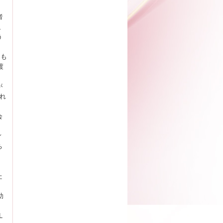
者
、
う
ても
渡
が
れ
会
ィ
ち
た
助
L