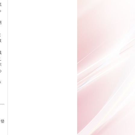
篤
っ
朝
と
教
。
域
え
ポ
め
が
村登