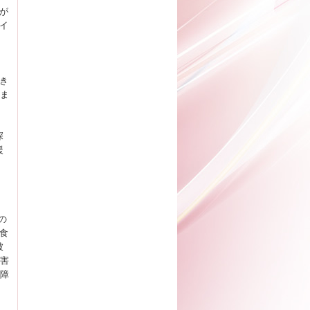
が
イ
き
しま
、
探
援
の
食
被
障害
の障