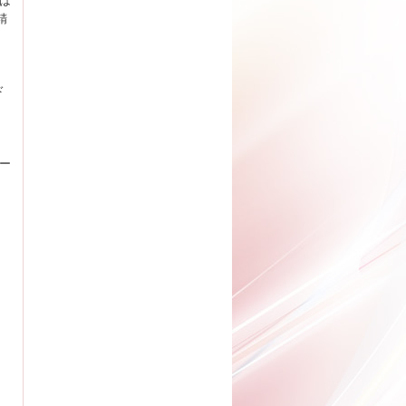
は
精
ド
ー