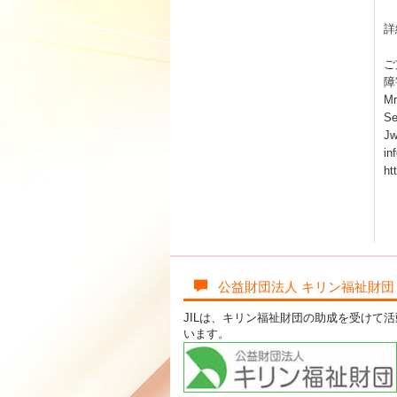
詳
ご
障
M
S
Jw
in
ht
公益財団法人 キリン福祉財団
JILは、キリン福祉財団の助成を受けて
います。