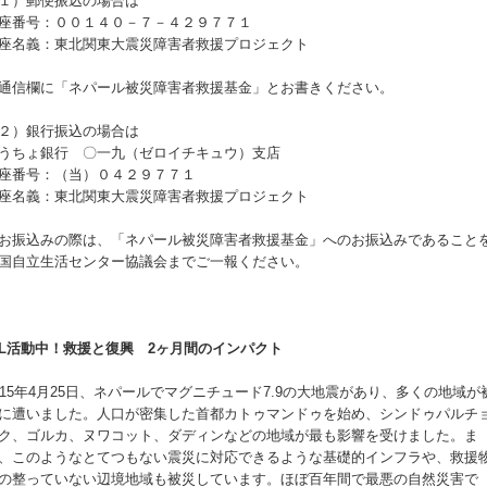
１）郵便振込の場合は
座番号：００１４０－７－４２９７７１
座名義：東北関東大震災障害者救援プロジェクト
通信欄に「ネパール被災障害者救援基金」とお書きください。
２）銀行振込の場合は
うちょ銀行 〇一九（ゼロイチキュウ）支店
座番号：（当）０４２９７７１
座名義：東北関東大震災障害者救援プロジェクト
お振込みの際は、「ネパール被災障害者救援基金」へのお振込みであること
国自立生活センター協議会までご一報ください。
IL活動中！救援と復興 2ヶ月間のインパクト
015年4月25日、ネパールでマグニチュード7.9の大地震があり、多くの地域が
に遭いました。人口が密集した首都カトゥマンドゥを始め、シンドゥパルチ
ク、ゴルカ、ヌワコット、ダディンなどの地域が最も影響を受けました。ま
、このようなとてつもない震災に対応できるような基礎的インフラや、救援
の整っていない辺境地域も被災しています。ほぼ百年間で最悪の自然災害で