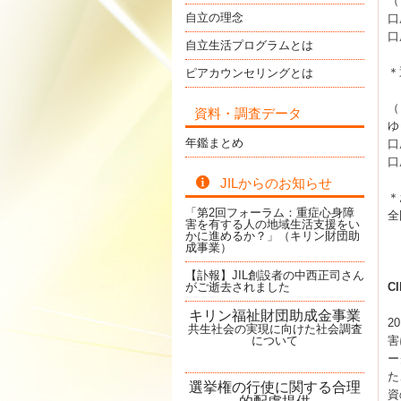
（
自立の理念
口
口
自立生活プログラムとは
＊
ピアカウンセリングとは
（
資料・調査データ
ゆ
年鑑まとめ
口
口
JILからのお知らせ
＊
「第2回フォーラム：重症心身障
全
害を有する人の地域生活支援をい
かに進めるか？」（キリン財団助
成事業）
【訃報】JIL創設者の中西正司さん
がご逝去されました
C
キリン福祉財団助成金事業
2
共生社会の実現に向けた社会調査
について
害
ー
た
選挙権の行使に関する合理
資