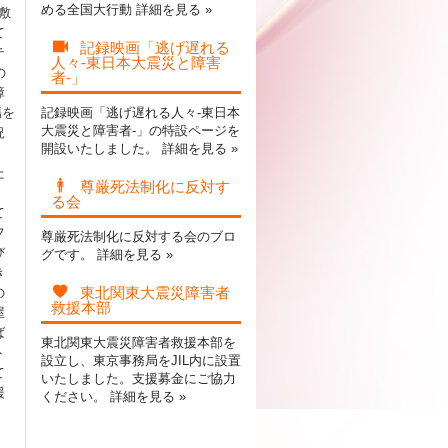
める全国大行動
詳細を見る »
敷
て
記録映画「逃げ遅れる
テ
人々-東日本大震災と障害
の
者-」
障
傷を
記録映画「逃げ遅れる人々-東日本
大震災と障害者-」の特設ページを
況
開設いたしました。
詳細を見る »
た
尊厳死法制化に反対す
る会
て
フ
尊厳死法制化に反対する会のブロ
び
グです。
詳細を見る »
き
東北関東大震災障害者
の
救援本部
屋
ば
東北関東大震災障害者救援本部を
ト
設立し、東京事務局をJIL内に設置
て
いたしました。支援募金にご協力
援
ください。
詳細を見る »