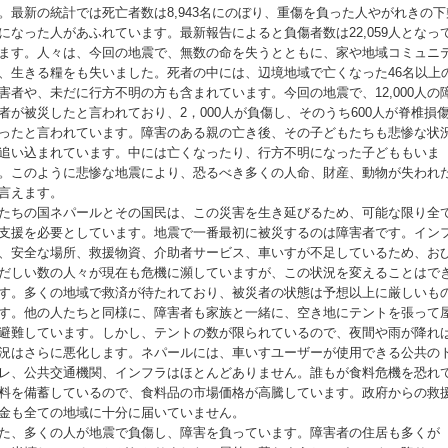
。最新の統計では死亡者数は8,943名にのぼり、重傷を負った人やがれきの下
になった人があふれています。最新報告によると負傷者数は22,059人となっ
ます。人々は、今回の地震で、無数の命を失うとともに、家や地域コミュニ
、生きる糧をも失いました。死者の中には、辺境地域で亡くなった46名以上
害者や、未だに行方不明の方も含まれています。今回の地震で、12,000人の
者が被災したと言われており、2，000人が負傷し、そのうち600人が脊椎損
ったと言われています。障害のある親の亡き後、その子どもたちも悲惨な状
追い込まれています。中には亡くなったり、行方不明になった子どももいま
。このように悲惨な地震により、恐るべき多くの人命、財産、動物が失われ
言えます。
たちの国ネパールとその国民は、この災害を生き延びるため、可能な限り全
支援を必要としています。地震で一番最初に被災するのは障害者です。イン
、安全な場所、救援物資、介助者サービス、車いすが不足しているため、お
だしい数の人々が現在も危機に瀕していますが、この状況を変えることはで
す。多くの地域で救済が待たれており、被災者の状態は予想以上に厳しいも
す。他の人たちと同様に、障害者も家族と一緒に、空き地にテントを張って
避難しています。しかし、テントの数が限られているので、夜間や雨が降れ
況はさらに悪化します。ネパールには、車いすユーザーが使用できる公共の
レ、公共交通機関、インフラはほとんどありません。誰もが食料危機を恐れ
料を備蓄しているので、食料品の市場価格が高騰しています。政府からの救
金も全ての地域に十分に届いていません。
た、多くの人が地震で負傷し、障害を負っています。障害者の住居も多くが