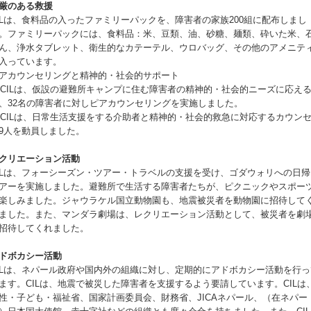
厳のある救援
ILは、食料品の入ったファミリーパックを、障害者の家族200組に配布しまし
。ファミリーパックには、食料品：米、豆類、油、砂糖、麺類、砕いた米、
ん、浄水タブレット、衛生的なカテーテル、ウロバッグ、その他のアメニテ
入っています。
アカウンセリングと精神的・社会的サポート
. CILは、仮設の避難所キャンプに住む障害者の精神的・社会的ニーズに応え
、32名の障害者に対しピアカウンセリングを実施しました。
. CILは、日常生活支援をする介助者と精神的・社会的救急に対応するカウン
9人を動員しました。
クリエーション活動
ILは、フォーシーズン・ツアー・トラベルの支援を受け、ゴダウォリへの日帰
アーを実施しました。避難所で生活する障害者たちが、ピクニックやスポー
楽しみました。ジャウラケル国立動物園も、地震被災者を動物園に招待して
ました。また、マンダラ劇場は、レクリエーション活動として、被災者を劇
招待してくれました。
ドボカシー活動
ILは、ネパール政府や国内外の組織に対し、定期的にアドボカシー活動を行っ
ます。CILは、地震で被災した障害者を支援するよう要請しています。CILは
性・子ども・福祉省、国家計画委員会、財務省、JICAネパール、（在ネパー