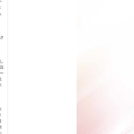
い
ま
入
をさ
し
設
ー
名
ポ
布
リ
援
利
い