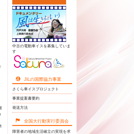
中古の電動車イスを募集していま
す
を
JILの国際協力事業
さくら車イスプロジェクト
事業提案書要約
発送方法
被
ョ
全国大行動実行委員会
物
障害者の地域生活確立の実現を求