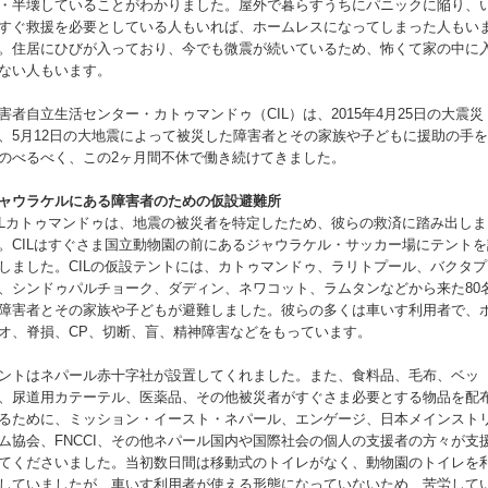
・半壊していることがわかりました。屋外で暮らすうちにパニックに陥り、
すぐ救援を必要としている人もいれば、ホームレスになってしまった人もい
。住居にひびが入っており、今でも微震が続いているため、怖くて家の中に
ない人もいます。
害者自立生活センター・カトゥマンドゥ（CIL）は、2015年4月25日の大震災
、5月12日の大地震によって被災した障害者とその家族や子どもに援助の手
のべるべく、この2ヶ月間不休で働き続けてきました。
ャウラケルにある障害者のための仮設避難所
ILカトゥマンドゥは、地震の被災者を特定したため、彼らの救済に踏み出しま
。CILはすぐさま国立動物園の前にあるジャウラケル・サッカー場にテントを
しました。CILの仮設テントには、カトゥマンドゥ、ラリトプール、バクタプ
、シンドゥパルチョーク、ダディン、ネワコット、ラムタンなどから来た80
障害者とその家族や子どもが避難しました。彼らの多くは車いす利用者で、
オ、脊損、CP、切断、盲、精神障害などをもっています。
ントはネパール赤十字社が設置してくれました。また、食料品、毛布、ベッ
、尿道用カテーテル、医薬品、その他被災者がすぐさま必要とする物品を配
るために、ミッション・イースト・ネパール、エンゲージ、日本メインスト
ム協会、FNCCI、その他ネパール国内や国際社会の個人の支援者の方々が支
てくださいました。当初数日間は移動式のトイレがなく、動物園のトイレを
していましたが、車いす利用者が使える形態になっていないため、苦労して