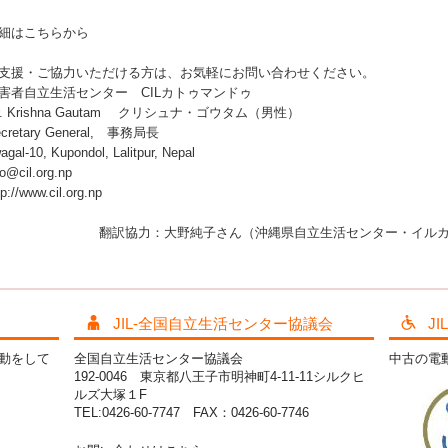
細はこちらから
支援・ご協力いただける方は、お気軽にお問い合わせください。
害者自立生活センター CILカトゥマンドゥ
r. Krishna Gautam クリシュナ・ゴウタム（男性）
ecretary General, 事務局長
agal-10, Kupondol, Lalitpur, Nepal
fo@cil.org.np
tp://www.cil.org.np
翻訳協力：大野純子さん（沖縄県自立生活センター・イル
JIL-全国自立生活センター協議会
J
活動をして
全国自立生活センター協議会
中古の電
192-0046 東京都八王子市明神町4-11-11シルクヒ
ルズ大塚１F
TEL:0426-60-7747 FAX：0426-60-7746