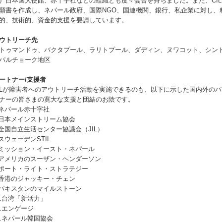
）日本国大使館、赤十字社などの組織とも度々会合を持ちました。また、CIL
願書を作成し、ネパール政府、国際NGO、国連機関、銀行、私企業に対し、
的、技術的、資金的支援を要請しています。
ウトリーチ先
トゥマンドゥ、バクタプール、ラリトプール、ダディン、ヌワコット、シン
パルチョーク地区
ートナー/支援者
ILが障害者へのアウトリーチ活動を実施できるのも、以下に示した国内外のパ
ナーの皆さまの寛大な支援と団結のお陰です。
.ネパール赤十字社
.日本メインストリーム協会
.全国自立生活センター協議会（JIL）
.スウェーデンSTIL
.ミッション・イースト・ネパール
.アメリカのスーザン・ヘンダーソン
.ポート・ライト・ストラテジー
.香港のジャッキー・チェン
.パキスタンのマイルストーン
0.台湾「新活力」
1.エンゲージ
2.ネパール韓国協会