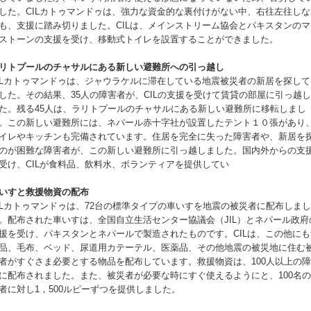
した。CILカトゥマンドゥは、強力な資金的な裏付けがない中、右往左往しな
も、支援に踏み切りました。CILは、メインストリーム協会とパキスタンのマ
ストーンの支援を受け、移動式トイレを設置することができました。
リトプールのチャサルにある新しい避難所への引っ越し
ILカトゥマンドゥは、ジャウラケルに滞在している地震被災者の新居を探して
した。その結果、35人の障害者が、CILの支援を受けて賃貸の部屋に引っ越
た。残る45人は、ラリトプールのチャサルにある新しい避難所に移転しまし
。この新しい避難所には、ネパール赤十字社が設置したテント１０張があり
イレやキッチンも完備されています。住居を完全に失った障害者や、新居を
のが困難な障害者が、この新しい避難所に引っ越しました。国内外からの支
受け、CILが食料品、飲料水、ボランティアを提供してい
いすと救援物資の配布
ILカトゥマンドゥは、72台の標準タイプの車いすを地震の被災者に配布しまし
。配布された車いすは、全国自立生活センター協議会（JIL）とネパール政府
援を受け、パキスタンとネパールで製造されたものです。CILは、この他にも
品、毛布、ベッド、尿道用カテーテル、医薬品、その他地震の被災地に住む
者がすぐさま必要とする物品を配布しています。救援物資は、100人以上の
に配布されました。また、被災者が必要な時にすぐ使えるようにと、100名
者に対し1，500ルピーずつを提供しました。