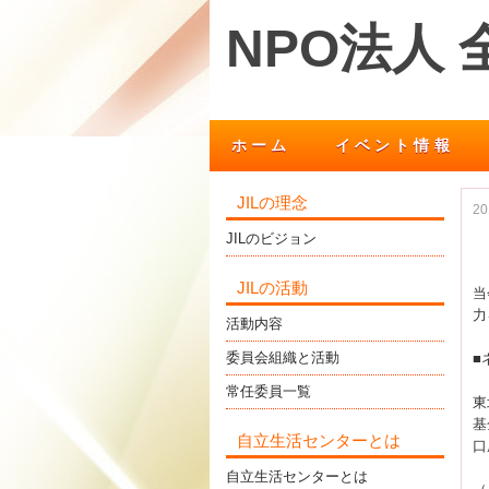
NPO法人
ホーム
イベント情報
JILの理念
2
JILのビジョン
JILの活動
当
力
活動内容
委員会組織と活動
■
常任委員一覧
東
基
自立生活センターとは
口
自立生活センターとは