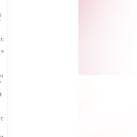
石
ィ
るた
セラ
り
ツ
く
場
て
、