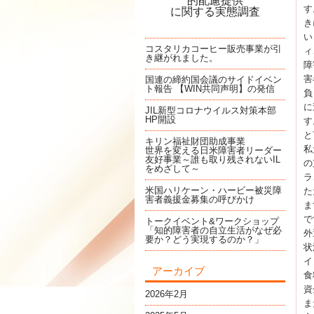
的配慮提供
す
に関する実態調査
き
い
コスタリカコーヒー販売事業が引
ィ
き継がれました。
障
害
国連の締約国会議のサイドイベン
ト報告 【WIN共同声明】の発信
負
に
JIL新型コロナウイルス対策本部
HP開設
す
と
キリン福祉財団助成事業
私
世界を変える日米障害者リーダー
友好事業～誰も取り残されないIL
の
をめざして～
ラ
米国ハリケーン・ハービー被災障
た
害者義援金募集の呼びかけ
ま
で
トークイベント&ワークショップ
「知的障害者の自立生活がなぜ必
外
要か？どう実現するのか？」
状
イ
アーカイブ
食
資
2026年2月
ま