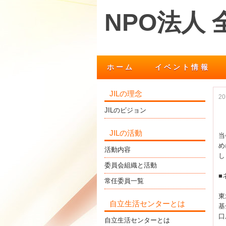
NPO法人
ホーム
イベント情報
JILの理念
2
JILのビジョン
JILの活動
当
め
活動内容
し
委員会組織と活動
■
常任委員一覧
東
自立生活センターとは
基
口
自立生活センターとは