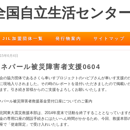
 全国自立生活センタ
JIL加盟団体一覧
発行物案内
サイトマップ
015年6月4日
ネパール被災障害者支援0604
会の協力団体であるさくら車いすプロジェクトのハビブさんが車いす支援の
に現地入りされました。その時のレポートを送付いただきましたので掲載い
ます。引き続き皆様からのご支援をよろしくお願いいたします。
ネパール被災障害者救援基金受付口座についてのご案内
北関東大震災救援本部は、2014年度末で活動を終了することとなっています
金の専用口座の開設手続きにはたいへん時間がかかるため、今回、救援本部
座で「使途限定」で受け入れいたします。