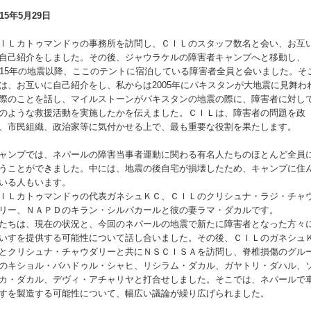
015年5月29日
ＩＬカトゥマンドゥの事務所を訪問し、ＣＩＬのスタッフ数名と会い、お互
自己紹介をしました。その後、ジャウラケルの障害者キャンプへと移動し、
015年の地震以降、ここのテントに宿泊している障害者全員と会いました。そ
は、お互いに自己紹介をし、私からは2005年にパキスタンが大地震に見舞わ
際のことを話し、マイルストーンがパキスタンの地震の際に、障害者に対し
のような救援活動を実施したかを伝えました。ＣＩＬは、障害者の問題を政
、市民組織、政治家等に気付かせる上で、最も重要な役割を果たします。
ャンプでは、ネパールの障害当事者運動に関わる有名人たちのほとんど全員
うことができました。中には、地震の後自宅が損壊したため、キャンプに住
いる人もいます。
ＩＬカトゥマンドゥの代表ガネシュＫＣ、ＣＩＬのクリシュナ・ラジ・チャ
リー、ＮＡＰＤのキラン・シルパカールと彼の妻ラマ・ダカルです。
たちは、現在の状況と、今回のネパールの地震で新たに障害者となった方々
いすを提供する可能性について話し合いました。その後、ＣＩＬのガネシュ
とクリシュナ・チャウダリーと共にＮＳＣＩＳＡを訪問し、脊椎損傷のグル
のキショル・バハドゥル・シャヒ、リシラム・ダカル、ガヤトリ・ダハル、
カ・ダカル、デヴィ・アチャリヤと打合せしました。そこでは、ネパールで
すを製造する可能性について、幅広い議論が繰り広げられました。