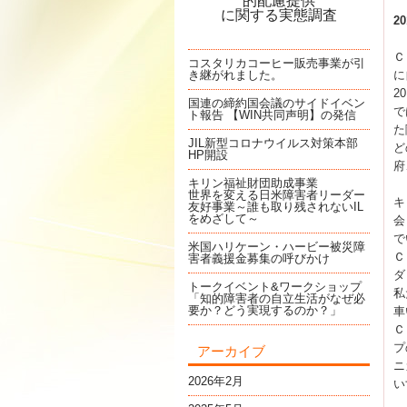
的配慮提供
に関する実態調査
2
Ｃ
コスタリカコーヒー販売事業が引
き継がれました。
に
2
国連の締約国会議のサイドイベン
で
ト報告 【WIN共同声明】の発信
た
JIL新型コロナウイルス対策本部
ど
HP開設
府
キリン福祉財団助成事業
世界を変える日米障害者リーダー
キ
友好事業～誰も取り残されないIL
をめざして～
会
で
米国ハリケーン・ハービー被災障
Ｃ
害者義援金募集の呼びかけ
ダ
トークイベント&ワークショップ
私
「知的障害者の自立生活がなぜ必
要か？どう実現するのか？」
車
Ｃ
プ
アーカイブ
ニ
2026年2月
い