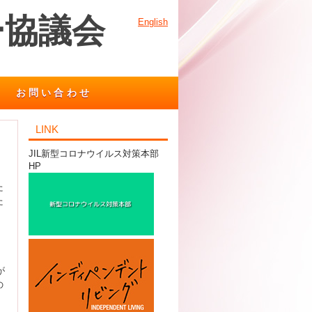
ー協議会
English
お問い合わせ
LINK
JIL新型コロナウイルス対策本部
HP
た
た
が
の