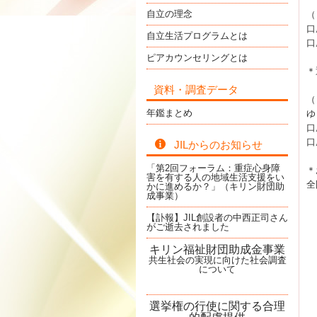
自立の理念
（
口
自立生活プログラムとは
口
ピアカウンセリングとは
＊
資料・調査データ
（
年鑑まとめ
ゆ
口
口
JILからのお知らせ
「第2回フォーラム：重症心身障
＊
害を有する人の地域生活支援をい
全
かに進めるか？」（キリン財団助
成事業）
【訃報】JIL創設者の中西正司さん
がご逝去されました
キリン福祉財団助成金事業
共生社会の実現に向けた社会調査
について
選挙権の行使に関する合理