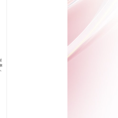
製
車
い