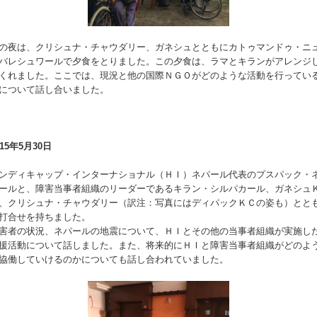
の夜は、クリシュナ・チャウダリー、ガネシュとともにカトゥマンドゥ・ニ
バレシュワールで夕食をとりました。この夕食は、ラマとキランがアレンジ
くれました。ここでは、現況と他の国際ＮＧＯがどのような活動を行ってい
について話し合いました。
015年5月30日
ンディキャップ・インターナショナル（ＨＩ）ネパール代表のプスパック・
ールと、障害当事者組織のリーダーであるキラン・シルパカール、ガネシュ
、クリシュナ・チャウダリー（訳注：写真にはディパックＫＣの姿も）とと
打合せを持ちました。
害者の状況、ネパールの地震について、ＨＩとその他の当事者組織が実施し
援活動について話しました。また、将来的にＨＩと障害当事者組織がどのよ
協働していけるのかについても話し合われていました。