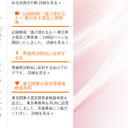
める全国大行動
詳細を見る »
記録映画「逃げ遅れる
人々-東日本大震災と障害
い
者-」
こ
記録映画「逃げ遅れる人々-東日本
れ
大震災と障害者-」の特設ページを
て
開設いたしました。
詳細を見る »
尊厳死法制化に反対す
る会
に
尊厳死法制化に反対する会のブロ
ん
グです。
詳細を見る »
ウ
東北関東大震災障害者
救援本部
に
Ｋ
東北関東大震災障害者救援本部を
設立し、東京事務局をJIL内に設置
ー
いたしました。支援募金にご協力
ソ
ください。
詳細を見る »
車