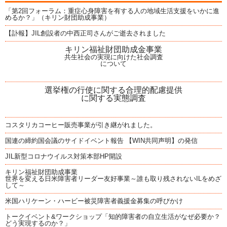
「第2回フォーラム：重症心身障害を有する人の地域生活支援をいかに進
めるか？」（キリン財団助成事業）
【訃報】JIL創設者の中西正司さんがご逝去されました
キリン福祉財団助成金事業
共生社会の実現に向けた社会調査
について
選挙権の行使に関する合理的配慮提供
に関する実態調査
コスタリカコーヒー販売事業が引き継がれました。
国連の締約国会議のサイドイベント報告 【WIN共同声明】の発信
JIL新型コロナウイルス対策本部HP開設
キリン福祉財団助成事業
世界を変える日米障害者リーダー友好事業～誰も取り残されないILをめざ
して～
米国ハリケーン・ハービー被災障害者義援金募集の呼びかけ
トークイベント&ワークショップ「知的障害者の自立生活がなぜ必要か？
どう実現するのか？」