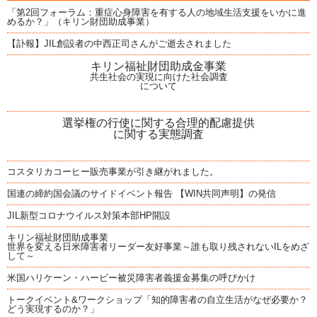
「第2回フォーラム：重症心身障害を有する人の地域生活支援をいかに進
めるか？」（キリン財団助成事業）
【訃報】JIL創設者の中西正司さんがご逝去されました
キリン福祉財団助成金事業
共生社会の実現に向けた社会調査
について
選挙権の行使に関する合理的配慮提供
に関する実態調査
コスタリカコーヒー販売事業が引き継がれました。
国連の締約国会議のサイドイベント報告 【WIN共同声明】の発信
JIL新型コロナウイルス対策本部HP開設
キリン福祉財団助成事業
世界を変える日米障害者リーダー友好事業～誰も取り残されないILをめざ
して～
米国ハリケーン・ハービー被災障害者義援金募集の呼びかけ
トークイベント&ワークショップ「知的障害者の自立生活がなぜ必要か？
どう実現するのか？」