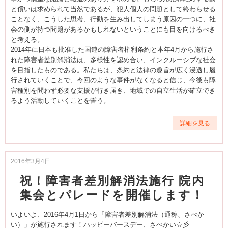
と償いは求められて当然であるが、犯人個人の問題として終わらせる
ことなく、こうした思考、行動を生み出してしまう原因の一つに、社
会の側が持つ問題があるかもしれないということにも目を向けるべき
と考える。
2014年に日本も批准した国連の障害者権利条約と本年4月から施行さ
れた障害者差別解消法は、多様性を認め合い、インクルーシブな社会
を目指したものである。私たちは、条約と法律の趣旨が広く浸透し履
行されていくことで、今回のような事件がなくなると信じ、今後も障
害種別を問わず必要な支援が行き届き、地域での自立生活が確立でき
るよう活動していくことを誓う。
詳細を見る
2016年3月4日
祝！障害者差別解消法施行 院内
集会とパレードを開催します！
いよいよ、2016年4月1日から「障害者差別解消法（通称、さべか
い）」が施行されます！ハッピーバースデー、さべかい☆彡