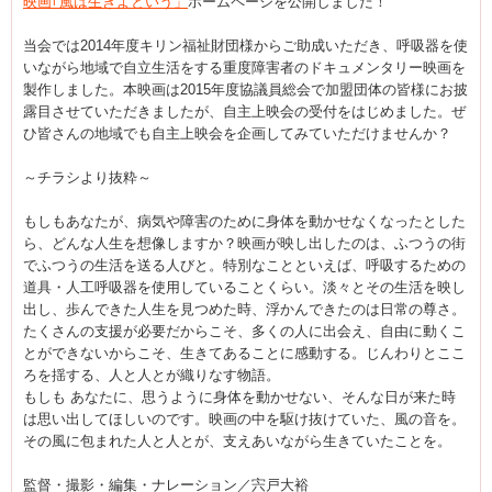
映画｢風は生きよという」
ホームページを公開しました！
当会では2014年度キリン福祉財団様からご助成いただき、呼吸器を使
いながら地域で自立生活をする重度障害者のドキュメンタリー映画を
製作しました。本映画は2015年度協議員総会で加盟団体の皆様にお披
露目させていただきましたが、自主上映会の受付をはじめました。ぜ
ひ皆さんの地域でも自主上映会を企画してみていただけませんか？
～チラシより抜粋～
もしもあなたが、病気や障害のために身体を動かせなくなったとした
ら、どんな人生を想像しますか？映画が映し出したのは、ふつうの街
でふつうの生活を送る人びと。特別なことといえば、呼吸するための
道具・人工呼吸器を使用していることくらい。淡々とその生活を映し
出し、歩んできた人生を見つめた時、浮かんできたのは日常の尊さ。
たくさんの支援が必要だからこそ、多くの人に出会え、自由に動くこ
とができないからこそ、生きてあることに感動する。じんわりとここ
ろを揺する、人と人とが織りなす物語。
もしも あなたに、思うように身体を動かせない、そんな日が来た時
は思い出してほしいのです。映画の中を駆け抜けていた、風の音を。
その風に包まれた人と人とが、支えあいながら生きていたことを。
監督・撮影・編集・ナレーション／宍戸大裕