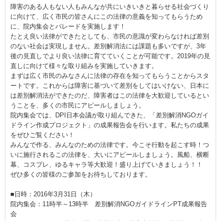
障害のある人もない人もみんなが共にいきいきと暮らせる社会づくり
に向けて、広く市民の皆さんにこの法律の意義を知ってもらうため
に、院内集会とパレードを実施します！
たとえ良い法律ができたとしても、市民の意識が変わらなければ差別
のない社会は実現しません。差別解消法には課題も多いですが、3年
後の見直しでより良い法律に育てていくことが可能です。2019年の見
直しに向けて様々な取り組みを実施していきます。
まずは広く市民のみなさんに法律の存在を知ってもらうことからスタ
ートです。これからは障害に基づいて差別をしてはいけない、日本に
は差別解消法ができたのだ、障害者はこの法律を大歓迎しているとい
うことを、多くの市民にアピールしましょう。
院内集会では、DPI日本会議が取り組んできた、「差別解消NGOガイ
ドライン作成プロジェクト」の成果報告会を行います。私たちの成果
をぜひご覧ください！
みんなで作る、みんなのための法律です。今こそ行動を起こす時！つ
いに施行されるこの法律を、大いにアピールしましょう。風船、横断
幕、コスプレ、ゆるキャラ等大歓迎！盛り上げていきましょう！！
ぜひ多くの皆様のご参加をお待ちしております。
■日時：2016年3月31日（木）
院内集会：11時半～13時半 差別解消NGOガイドラインPT成果報告
会