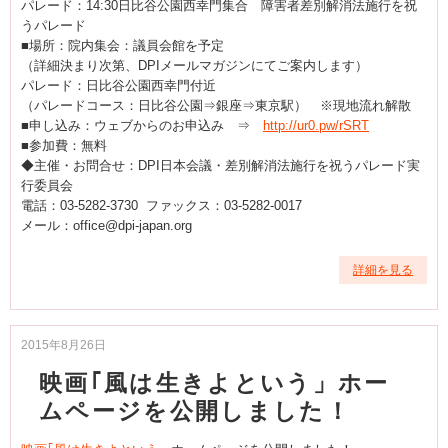
パレード：14:30日比谷公園西幸門集合 障害者差別解消法施行を祝
うパレード
■場所：院内集会：議員会館を予定
（詳細決まり次第、DPIメールマガジンにてご案内します）
パレード：日比谷公園西幸門付近
（パレードコース：日比谷公園⇒銀座⇒東京駅） ※現地流れ解散
■申し込み：ウェブからのお申込み ⇒
http://ur0.pw/rSRT
■参加費：無料
◆主催・お問合せ：DPI日本会議・差別解消法施行を祝うパレード実
行委員会
電話：03-5282-3730 ファックス：03-5282-0017
メール：office@dpi-japan.org
詳細を見る
2015年8月26日
映画｢風は生きよという」ホー
ムページを公開しました！