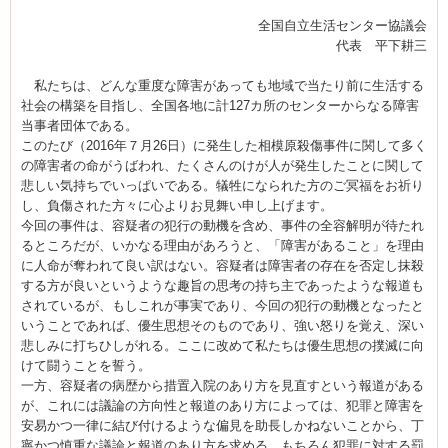
全国自立生活センター協議会
代表 平下耕三
私たちは、どんな重度な障害があっても地域で当たり前に生活する
社会の構築を目指し、全国各地に計127カ所のセンターからなる障害
当事者団体である。
このたび（2016年７月26日）に発生した相模原殺傷事件に関して多く
の障害者の命がうばわれ、たくさんのけが人が発生したことに関して
悲しい気持ちでいっぱいである。犠牲になられた方のご冥福をお祈り
し、負傷された方々に心よりお見舞い申し上げます。
今回の事件は、容疑者の犯行の動機を含め、事件の全容解明が待たれ
るところだが、いかなる理由があろうと、「障害があること」を理由
に人命が奪われて良い訳はない。容疑者は障害者の存在を否定し抹殺
する方が良いというような趣旨の思考の持ち主であったような報道も
されているが、もしこれが事実であり、今回の犯行の動機となったと
いうことであれば、優生思想そのものであり、強い怒りを覚え、深い
悲しみに打ちひしがれる。ここに改めて私たちは優生思想の撲滅に向
けて闘うことを誓う。
一方、容疑者の病歴から措置入院のあり方を見直すという報道がある
が、これには議論の方向性と報道のあり方によっては、犯罪と障害を
安易かつ一律に結び付けるような偏見を助長しかねないことから、丁
寧かつ慎重な議論と報道のあり方を求める。もちろん犯罪に対する罰