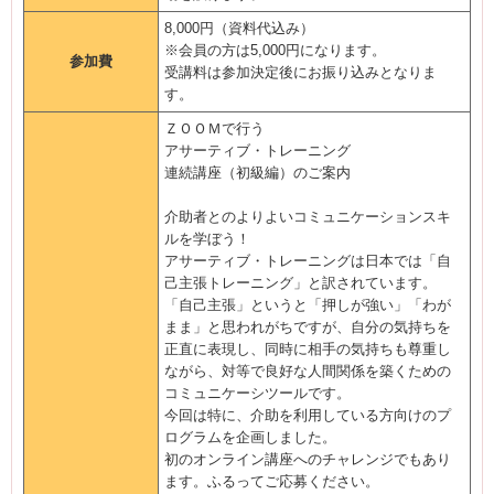
8,000円（資料代込み）
※会員の方は5,000円になります。
参加費
受講料は参加決定後にお振り込みとなりま
す。
ＺＯＯＭで行う
アサーティブ・トレーニング
連続講座（初級編）のご案内
介助者とのよりよいコミュニケーションスキ
ルを学ぼう！
アサーティブ・トレーニングは日本では「自
己主張トレーニング」と訳されています。
「自己主張」というと「押しが強い」「わが
まま」と思われがちですが、自分の気持ちを
正直に表現し、同時に相手の気持ちも尊重し
ながら、対等で良好な人間関係を築くための
コミュニケーシツールです。
今回は特に、介助を利用している方向けのプ
ログラムを企画しました。
初のオンライン講座へのチャレンジでもあり
ます。ふるってご応募ください。