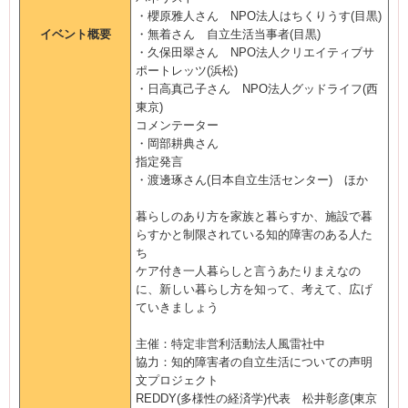
・櫻原雅人さん NPO法人はちくりうす(目黒)
イベント概要
・無着さん 自立生活当事者(目黒)
・久保田翠さん NPO法人クリエイティブサ
ポートレッツ(浜松)
・日高真己子さん NPO法人グッドライフ(西
東京)
コメンテーター
・岡部耕典さん
指定発言
・渡邊琢さん(日本自立生活センター) ほか
暮らしのあり方を家族と暮らすか、施設で暮
らすかと制限されている知的障害のある人た
ち
ケア付き一人暮らしと言うあたりまえなの
に、新しい暮らし方を知って、考えて、広げ
ていきましょう
主催：特定非営利活動法人風雷社中
協力：知的障害者の自立生活についての声明
文プロジェクト
REDDY(多様性の経済学)代表 松井彰彦(東京