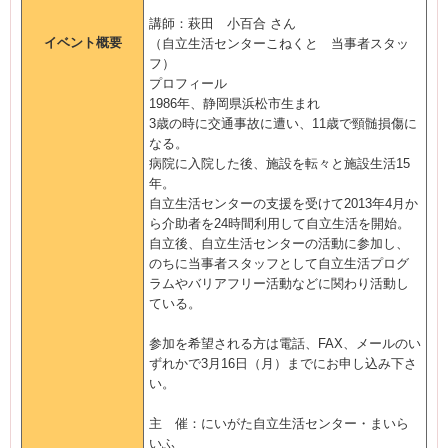
講師：萩田 小百合 さん
イベント概要
（自立生活センターこねくと 当事者スタッ
フ）
プロフィール
1986年、静岡県浜松市生まれ
3歳の時に交通事故に遭い、
11歳で頸髄損傷に
なる。
病院に入院した後、施設を転々と施設生活
15
年。
自立生活センターの支援を受けて
2013年
4月か
ら介助者を
24時間利用して自立生活を開始。
自立後、自立生活センターの活動に参加し、
のちに当事者スタッフとして自立生活プログ
ラムやバリアフリー活動などに関わり活動し
ている。
参加を希望される方は電話、
FAX、メールのい
ずれかで
3月
16日（月）までにお申し込み下さ
い。
主 催：にいがた自立生活センター・まいら
いふ