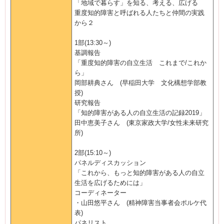
「地域で暮らす」を知る、考える、広げる
重度知的障害と呼ばれる人たちと仲間の実践
から２
1部(13:30～)
基調報告
「重度知的障害の自立生活 これまで/これか
ら」
岡部耕典さん (早稲田大学 文化構想学部教
授)
研究報告
「知的障害がある人の自立生活の記録2019」
田中恵美子さん (東京家政大学/女性未来研究
所)
2部(15:10～)
パネルディスカッション
「これから、もっと知的障害がある人の自立
生活を広げるためには」
コーディネーター
・山田悠平さん (精神障害当事者会ポルケ代
表)
パネリスト