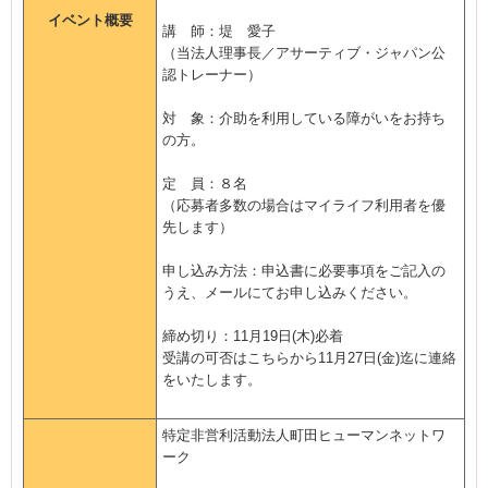
イベント概要
講 師：堤 愛子
（当法人理事長／アサーティブ・ジャパン公
認トレーナー）
対 象：介助を利用している障がいをお持ち
の方。
定 員：８名
（応募者多数の場合はマイライフ利用者を優
先します）
申し込み方法：申込書に必要事項をご記入の
うえ、メールにてお申し込みください。
締め切り：11月19日(木)必着
受講の可否はこちらから11月27日(金)迄に連絡
をいたします。
特定非営利活動法人町田ヒューマンネットワ
ーク