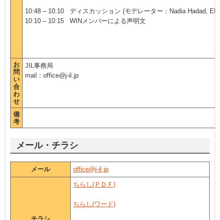
10:48
–
10:10
ディスカッション
(
モデレーター：
Nadia Hadad, ENI
10:10
–
10:15 WIN
メンバーによる声明文
お
JIL事務局
問
mail：office@j-il.jp
い
合
わ
せ
備
考
メール・チラシ
メール
office@j-il.jp
ちらし(ＰＤＦ)
ちらし(ワード)
チラシ