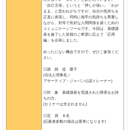
「自己主張」というと「押しが強い」「わが
まま」と思われがちですが、自分の気持ちを
正直に表現し、同時に相手の気持ちも尊重し
ながら、対等で良好な人間関係を築くための
コミュニケーシツールです。今回は、基礎講
座を修了した皆様のご希望に応えて「応用
編」を企画しました。
めったにない機会ですので、ぜひご参加くだ
さい。
◎講 師 堤 愛子
(当法人理事長／
アサーティブ・ジャパン公認トレーナー)
◎対 象 基礎講座を受講された障害をお持
ちの方。
(セミナーは含まれません)
◎定 員 ８名
(応募者多数の場合は選考になります)