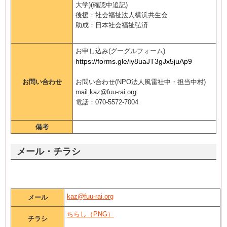
大学)(確認中追記)
後援：社会福祉法人横浜共生会
助成：日本社会福祉弘済
お申し込み(グーグルフォーム)
https://forms.gle/iy8uaJT3gJx5juAp9
お問い合わせ
お問い合わせ(NPO法人風雷社中・担当中村)
mail:kaz@fuu-rai.org
電話：070-5572-7004
備考
メール・チラシ
kaz@fuu-rai.org
メール
ちらし（PNG）
チラシ