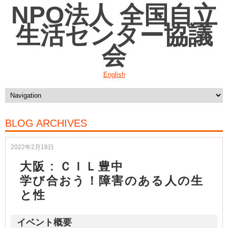
NPO法人 全国自立
生活センター協議
会
English
BLOG ARCHIVES
2022年2月18日
大阪 : ＣＩＬ豊中
学び合おう！障害のある人の生
と性
イベント概要