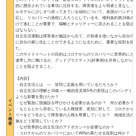
的に懸念されている事項に注目する。障害者をより弱者と見なし、
ルモデルに少しずつ戻ってきている傾向について。各国がパンデミ
応し、リカバリーの過程に入ろうとしている今、権利条約第
19
条の
けて進むことが重要で、隔離とチャリティーに戻されることを阻止
ばならない。
自立生活運動は障害者が施設から出て、介助者を使いながら自分の
に自分の家に住むことができるようになるために、重要な役割を担
た。
このサイドイベントの目的はコロナからのリカバリーに世界的にど
連帯し共に働けるか、グッドプラクティス
(
好事例
)
を共有しながら
ことを阻止すること。
【内容】
・自立生活とは ― 皆同じ定義を用いているだろうか？
・自立生活の理解と
19
条＋一般的意見第
5
号の実現はこのパンデミ
ような影響を受けたか？
イ
・なぜ緊急に脱施設を呼びかける必要があるのか？ 何が必要か？
ベ
・もともとから存在している人権侵害、差別に対して、コロナから
ン
ト
リーをどう生かして障害者の人権を尊重していくか？ 地域生活の
概
施をどう実現していくか？
要
・なぜ世界的な自立生活のアドボカシーが必要なのか？
・コロナからのリカバリーにおいて
WIN
の果たせる役割は何か？