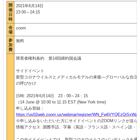
開
2021年6月14日
催
23:00～24:15
日
時
会
zoom
場
参
無料
加
費
障害者権利条約 第
14
回締約国会議
サイドイベント
新型コロナウイルスとメディカルモデルの来復―グローバルな自立
の呼びかけ
日時
: 2021
年
6
月
14
日
23
：
00
～
24
：
15
（
14 June @ 10:00 to 11:15 EST (New York time)
申し込み登録：
https://us02web.zoom.us/webinar/register/WN_Fw6VYQEzQjSxWp
※申し込みをいただいた方にサイドイベントの
ZOOM
リンクが送ら
情報アクセス
:
国際手話、字幕（英語・フランス語・スペイン語・
このサイドイベントでは、新型コロナウイルスのパンデミックを通