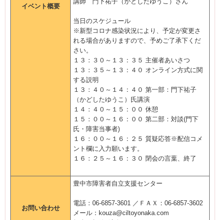
講師 門下祐子（かどしたゆうこ）さん
イベント概要
当日のスケジュール
※新型コロナ感染状況により、予定が変更さ
れる場合がありますので、予めご了承下くだ
さい。
１３：３０～１３：３５ 主催者あいさつ
１３：３５～１３：４０ オンライン方式に関
する説明
１３：４０～１４：４０ 第一部：門下祐子
（かどしたゆうこ）氏講演
１４：４０～１５：００ 休憩
１５：００～１６：００ 第二部：対談(門下
氏・障害当事者)
１６：００～１６：２５ 質疑応答※配信コメ
ント欄に入力願います。
１６：２５～１６：３０ 閉会の言葉、終了
豊中市障害者自立支援センター
電話：06-6857-3601 ／ＦＡＸ：06-6857-3602
お問い合わせ
メール：kouza@ciltoyonaka.com