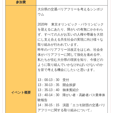
参加費
大分県の交通バリアフリーを考えるシンポジ
ウム
2020年 東京オリンピック・パラリンピック
を迎えるにあたり、障がいの有無にかかわら
ず、すべての人がお互いの人権や尊厳を大切
にし支え合える共生社会の実現に向け様々な
取り組みが行われています。
昨年のバリアフリー法改正をはじめ、社会全
体がバリアフリーに関して強化を進める中、
私たちが住む大分県の現状を知り、今後どの
ように取り組んでいかなければいけないのか
を皆で考える機会にしたいと思います。
13：00-13：30 受付
13：30-13：35 開会挨拶
13：35-13：40 御来賓紹介
イベント概要
13：40-14：30 障がい者・高齢者バス乗車体
験報告
14：30-15：15 演題「エコモ財団の交通バリ
アフリーに関する取り組みについて」