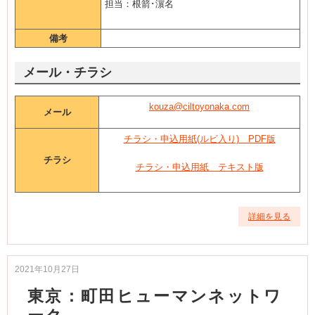
担当：根箭･濵名
備考
メール・チラシ
kouza@ciltoyonaka.com
メール
チラシ・申込用紙(ルビ入り) PDF版
チラシ
チラシ・申込用紙 テキスト版
詳細を見る
2021年10月27日
東京：町田ヒューマンネットワ