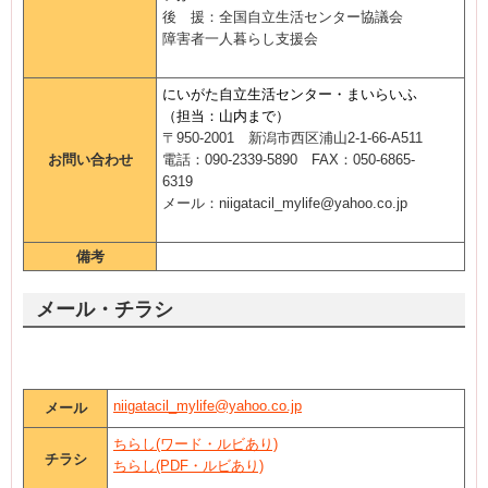
後 援：全国自立生活センター協議会
障害者一人暮らし支援会
にいがた自立生活センター・まいらいふ
（担当：山内まで）
〒
950-2001
新潟市西区浦山
2-1-66-A511
お問い合わせ
電話：
090-2339-5890
FAX
：
050-6865-
6319
メ
ール：
niigatacil_mylife@yahoo.co.jp
備考
メール・チラシ
niigatacil_mylife@yahoo.co.jp
メール
ちらし(ワード・ルビあり)
チラシ
ちらし(PDF・ルビあり)