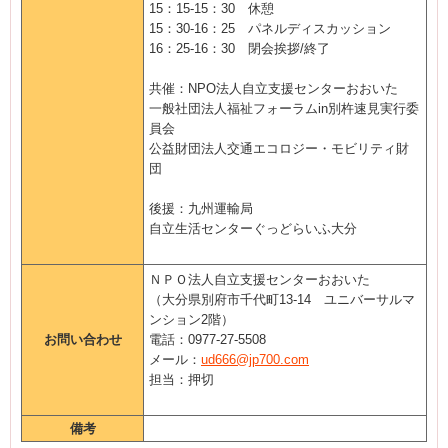
15：15-15：30 休憩
15：30-16：25 パネルディスカッション
16：25-16：30 閉会挨拶/終了
共催：NPO法人自立支援センターおおいた
一般社団法人福祉フォーラムin別杵速見実行委
員会
公益財団法人交通エコロジー・モビリティ財
団
後援：九州運輸局
自立生活センターぐっどらいふ大分
ＮＰＯ法人自立支援センターおおいた
（大分県別府市千代町13-14 ユニバーサルマ
ンション2階）
お問い合わせ
電話：0977-27-5508
メール：
ud666@jp700.com
担当：押切
備考