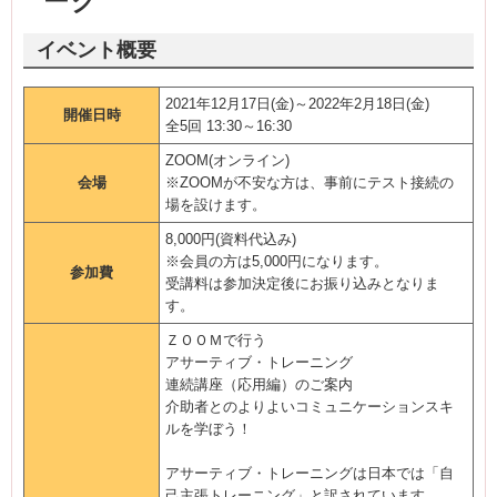
ーク
イベント概要
2021年12月17日(金)～2022年2月18日(金)
開催日時
全5回 13:30～16:30
ZOOM(オンライン)
会場
※ZOOMが不安な方は、事前にテスト接続の
場を設けます。
8,000円(資料代込み)
※会員の方は5,000円になります。
参加費
受講料は参加決定後にお振り込みとなりま
す。
ＺＯＯＭで行う
アサーティブ・トレーニング
連続講座（応用編）のご案内
介助者とのよりよいコミュニケーションスキ
ルを学ぼう！
アサーティブ・トレーニングは日本では「自
己主張トレーニング」と訳されています。