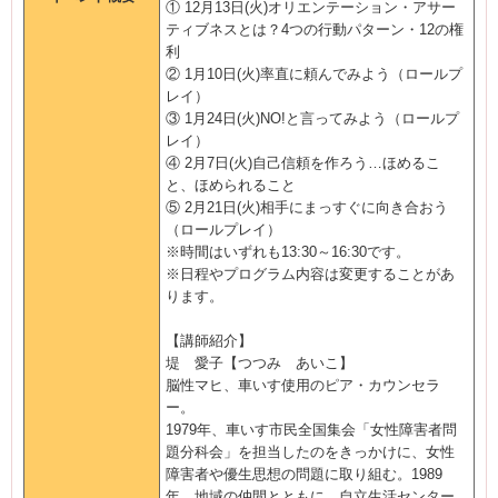
① 12月13日(火)オリエンテーション・アサー
ティブネスとは？4つの行動パターン・12の権
利
② 1月10日(火)率直に頼んでみよう（ロールプ
レイ）
③ 1月24日(火)NO!と言ってみよう（ロールプ
レイ）
④ 2月7日(火)自己信頼を作ろう…ほめるこ
と、ほめられること
⑤ 2月21日(火)相手にまっすぐに向き合おう
（ロールプレイ）
※時間はいずれも13:30～16:30です。
※日程やプログラム内容は変更することがあ
ります。
【講師紹介】
堤 愛子【つつみ あいこ】
脳性マヒ、車いす使用のピア・カウンセラ
ー。
1979年、車いす市民全国集会「女性障害者問
題分科会」を担当したのをきっかけに、女性
障害者や優生思想の問題に取り組む。1989
年、地域の仲間とともに、自立生活センター