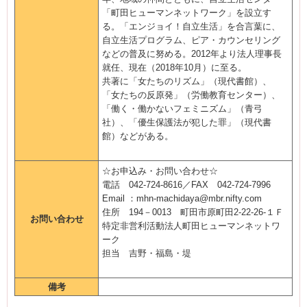
「町田ヒューマンネットワーク」を設立す
る。「エンジョイ！自立生活」を合言葉に、
自立生活プログラム、ピア・カウンセリング
などの普及に努める。2012年より法人理事長
就任、現在（2018年10月）に至る。
共著に「女たちのリズム」（現代書館）、
「女たちの反原発」（労働教育センター）、
「働く・働かないフェミニズム」（青弓
社）、「優生保護法が犯した罪」（現代書
館）などがある。
☆お申込み・お問い合わせ☆
電話 042-724-8616／FAX 042-724-7996
Email ：mhn-machidaya@mbr.nifty.com
住所 194－0013 町田市原町田2-22-26-１Ｆ
お問い合わせ
特定非営利活動法人町田ヒューマンネットワ
ーク
担当 吉野・福島・堤
備考