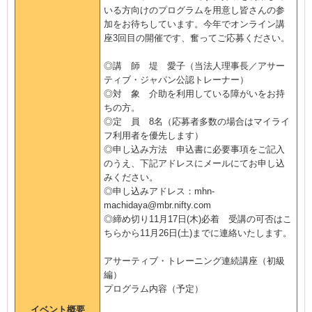
いる方向けのプログラムを用意し皆さんの参
加をお待ちしています。今年でオンライン講
座3回目の開催です、奮ってご応募ください。
◎講 師 堤 愛子（当法人理事長／アサー
ティブ・ジャパン公認トレーナー）
◎対 象 介助を利用している障がいをお持
ちの方。
◎定 員 8名（応募者多数の場合はマイライ
フ利用者を優先します）
◎申し込み方法 申込書に必要事項をご記入
のうえ、下記アドレスにメールにてお申し込
みください。
◎申し込みアドレス：mhn-
machidaya@mbr.nifty.com
◎締め切り11月17日(木)必着 受講の可否はこ
ちらから11月26日(土)までに連絡いたします。
アサーティブ・トレーニング連続講座（初級
編）
プログラム内容（予定）
イベント概要