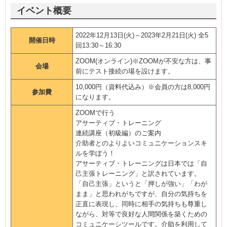
イベント概要
2022年12月13日(火)～2023年2月21日(火) 全5
開催日時
回13:30～16:30
ZOOM(オンライン)※ZOOMが不安な方は、事
会場
前にテスト接続の場を設けます。
10,000円（資料代込み）※会員の方は8,000円
参加費
になります。
ZOOMで行う
アサーティブ・トレーニング
連続講座（初級編）のご案内
介助者とのよりよいコミュニケーションスキ
ルを学ぼう！
アサーティブ・トレーニングは日本では「自
己主張トレーニング」と訳されています。
「自己主張」というと「押しが強い」「わが
まま」と思われがちですが、自分の気持ちを
正直に表現し、同時に相手の気持ちも尊重し
ながら、対等で良好な人間関係を築くための
コミュニケーシツールです。介助を利用して