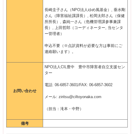
長崎圭子さん（NPO法人ゆめ風基金）, 垂水剛
さん（障害福祉課課長）, 松岡太郎さん（保健
所所長）, 森純一さん（危機管理課参事兼課
長）, 上田哲郎（コーディネーター, 当センタ
ー管理者）
申込不要（※点訳資料が必要な方は事前にご
連絡願います）。
NPO法人CIL豊中 豊中市障害者自立支援セン
ター
電話: 06-6857-3601/FAX: 06-6857-3602
お問い合わせ
メール: ziritsu@ciltoyonaka.com
（担当：滝本・中野）
備考