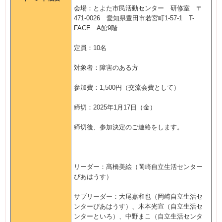
会場：とよた市民活動センター 研修室 〒
471-0026 愛知県豊田市若宮町1-57-1 T-
FACE A館9階
定員：10名
対象者：障害のある方
参加費：1,500円（交流会費として）
締切：2025年1月17日（金）
締切後、参加決定のご連絡をします。
リーダー：髙橋美絵（岡崎自立生活センター
ぴあはうす）
サブリーダー：大尾嘉和也（岡崎自立生活セ
ンターぴあはうす）、木本光宣（自立生活セ
ンターといろ）、中野まこ（自立生活センタ