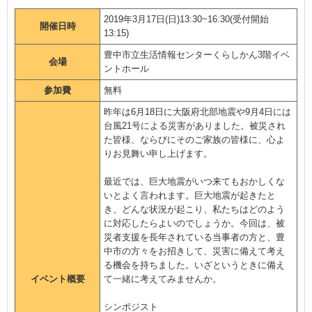
2019年3月17日(日)13:30~16:30(受付開始
開催日時
13:15)
豊中市立生活情報センターくらしかん3階イベ
会場
ントホール
参加費
無料
昨年は6月18日に大阪府北部地震や9月4日には
台風21号による災害がありました。被災され
た皆様、ならびにそのご家族の皆様に、心よ
りお見舞い申し上げます。
最近では、巨大地震がいつ来てもおかしくな
いとよく言われます。巨大地震が起きたと
き、どんな状況が起こり、私たちはどのよう
に対応したらよいのでしょうか。今回は、被
災者支援を長年されている当事者の方と、豊
中市の方々をお招きして、災害に備えて考え
る機会を持ちました。いざというときに備え
イベント概要
て一緒に考えてみませんか。
シンポジスト