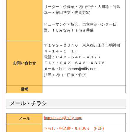
リーダー：伊藤薫・内山裕子・大川稔・竹沢
幸一・藤田博文・光岡芳宏
ヒューマンケア協会、自立生活センター日
野、ＩＬみなみＴａｍ
ａ共催
〒１９２－００４６ 東京都八王子市明神町
４－１４－１・１Ｆ
電話：０４２－６４６－４８７７
お問い合わせ
ＦＡＸ：０４２－６４６－４８７６
メール：humancare@nifty.com
担当：内山・伊藤・竹沢
備考
メール・チラシ
humancare@nifty.com
メール
ちらし・申込書・ルビあり (PDF)