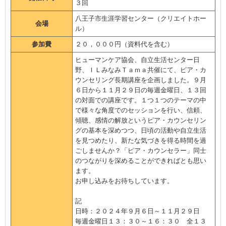
３回
八王子市生涯学習センター（クリエイトホー
会場
ル）
参加費
２０，０００円（資料代を含む）
ヒューマンケア協会、自立生活センター日
野、ＩＬみなみＴａｍａ共催にて、ピア・カ
ウンセリング長期講座を企画しました。９月
６日から１１月２９日の毎週金曜日、１３回
の対面での講座です。１つ１つのテーマの中
で様々な角度でのセッションを行い、信頼、
傾聴、感情の解放というピア・カウンセリン
グの基本を深めつつ、日頃の活動や自立生活
を見つめたり、新たな気づきを得る時間を過
ごしませんか？「ピア・カウンセラー」同士
のつながりを深めることができればとも思い
ます。
お申し込みをお待ちしています。
記
日時：２０２４年９月６日～１１月２９日
毎週金曜日１３：３０～１６：３０ 全１３