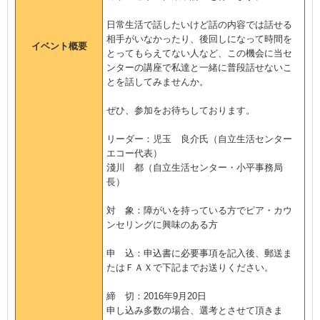
日常生活で話したいけど話の内容では話せる
相手がいなかったり、後回しになって時間を
イベント概要
とってもらえてない人など、この機会に当セ
ンターの講座で私達と一緒に普段話せないこ
とを話してみませんか。
ぜひ、参加をお待ちしております。
リーダー：児玉 良介氏（自立生活センター
エコー代表）
淺川 都（自立生活センター・小平事務局
長）
対 象：障がいを持っている方でピア・カウ
ンセリングに興味のある方
申 込：申込書に必要事項を記入後、郵送ま
たはＦＡＸで下記までお送りください。
締 切：2016年9月20日
申し込み多数の場合、選考とさせて頂きま