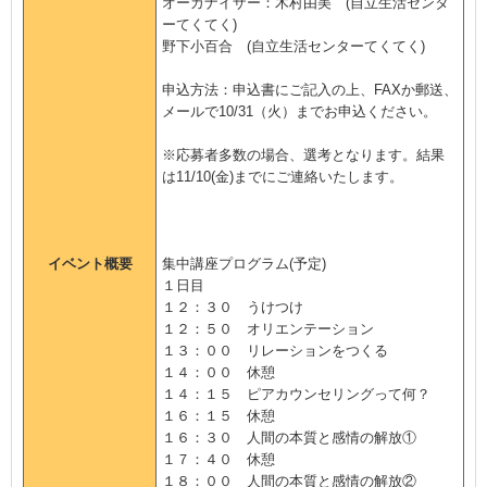
オーガナイザー：木村由美 (自立生活センタ
ーてくてく)
野下小百合 (自立生活センターてくてく)
申込方法：申込書にご記入の上、FAXか郵送、
メールで10/31（火）までお申込ください。
※応募者多数の場合、選考となります。結果
は11/10(金)までにご連絡いたします。
イベント概要
集中講座プログラム(予定)
１日目
１２：３０ うけつけ
１２：５０ オリエンテーション
１３：００ リレーションをつくる
１４：００ 休憩
１４：１５ ピアカウンセリングって何？
１６：１５ 休憩
１６：３０ 人間の本質と感情の解放①
１７：４０ 休憩
１８：００ 人間の本質と感情の解放②