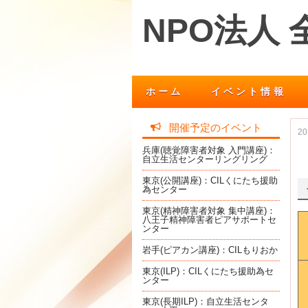
NPO法人
ホーム
イベント情報
開催予定のイベント
2
兵庫(聴覚障害者対象 入門講座)：
自立生活センターリングリング
東京(公開講座)：CILくにたち援助
為センター
東京(精神障害者対象 集中講座)：
八王子精神障害者ピアサポートセ
ンター
岩手(ピアカン講座)：CILもりおか
東京(ILP)：CILくにたち援助為セ
ンター
東京(長期ILP)：自立生活センタ