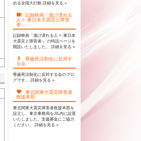
める全国大行動
詳細を見る »
記録映画「逃げ遅れる
人々-東日本大震災と障害
者-」
記録映画「逃げ遅れる人々-東日本
大震災と障害者-」の特設ページを
開設いたしました。
詳細を見る »
尊厳死法制化に反対す
る会
尊厳死法制化に反対する会のブロ
グです。
詳細を見る »
東北関東大震災障害者
救援本部
東北関東大震災障害者救援本部を
設立し、東京事務局をJIL内に設置
いたしました。支援募金にご協力
ください。
詳細を見る »