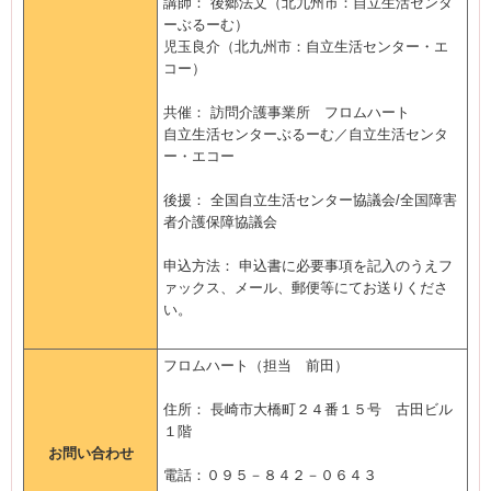
講師： 後郷法文（北九州市：自立生活センタ
ーぶるーむ）
児玉良介（北九州市：自立生活センター・エ
コー）
共催： 訪問介護事業所 フロムハート
自立生活センターぶるーむ／自立生活センタ
ー・エコー
後援： 全国自立生活センター協議会/全国障害
者介護保障協議会
申込方法： 申込書に必要事項を記入のうえフ
ァックス、メール、郵便等にてお送りくださ
い。
フロムハート（担当 前田）
住所： 長崎市大橋町２４番１５号 古田ビル
１階
お問い合わせ
電話：０９５－８４２－０６４３