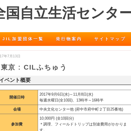
 全国自立生活センタ
JIL加盟団体一覧
発行物案内
サイトマップ
017年7月13日
東京 : CILふちゅう
イベント概要
2017年9月6日(水)～11月8日(水)
開催日時
毎週水曜日(全10回)、13時半～16時半
会場
中央文化センター他 (府中市府中町２丁目25番地)
10,000円 (全10回分)
参加費
＊調理、フィールドトリップは別途費用がかかりま
す。