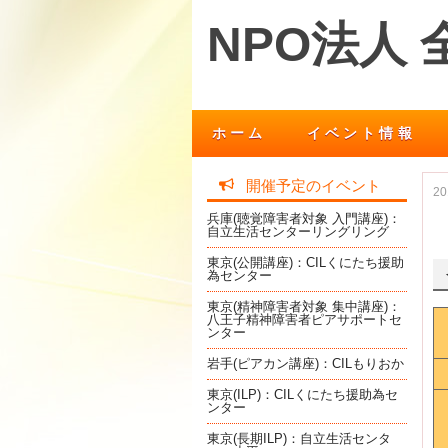
NPO法人
ホーム
イベント情報
開催予定のイベント
2
兵庫(聴覚障害者対象 入門講座)：
自立生活センターリングリング
東京(公開講座)：CILくにたち援助
為センター
東京(精神障害者対象 集中講座)：
八王子精神障害者ピアサポートセ
ンター
岩手(ピアカン講座)：CILもりおか
東京(ILP)：CILくにたち援助為セ
ンター
東京(長期ILP)：自立生活センタ