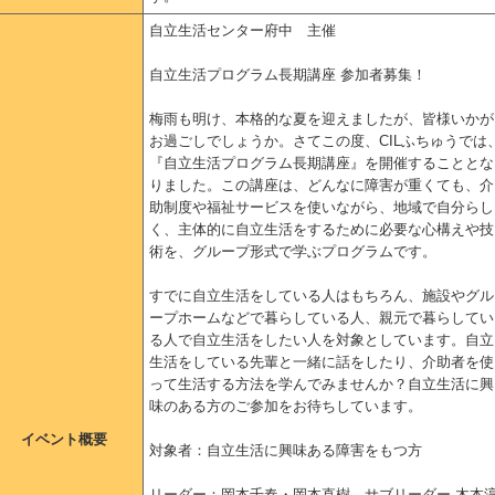
自立生活センター府中 主催
自立生活プログラム長期講座 参加者募集！
梅雨も明け、本格的な夏を迎えましたが、皆様いかが
お過ごしでしょうか。さてこの度、CILふちゅうでは
『自立生活プログラム長期講座』を開催することとな
りました。この講座は、どんなに障害が重くても、介
助制度や福祉サービスを使いながら、地域で自分らし
く、主体的に自立生活をするために必要な心構えや技
術を、グループ形式で学ぶプログラムです。
すでに自立生活をしている人はもちろん、施設やグル
ープホームなどで暮らしている人、親元で暮らしてい
る人で自立生活をしたい人を対象としています。自立
生活をしている先輩と一緒に話をしたり、介助者を使
って生活する方法を学んでみませんか？自立生活に興
味のある方のご参加をお待ちしています。
イベント概要
対象者：自立生活に興味ある障害をもつ方
リーダー：岡本千春・岡本直樹 サブリーダー 木本