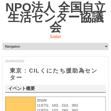
NPO法人 全国自立
生活センター協議
会
English
2016年9月9日
東京 : CILくにたち援助為セン
ター
イベント概要
2016年
11月7日、14日、21日、28日
12月5日、12日、19日、26日