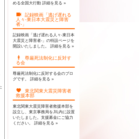
める全国大行動
詳細を見る »
記録映画「逃げ遅れる
人々-東日本大震災と障害
者-」
記録映画「逃げ遅れる人々-東日本
大震災と障害者-」の特設ページを
開設いたしました。
詳細を見る »
ン
尊厳死法制化に反対す
知
る会
尊厳死法制化に反対する会のブロ
い
グです。
詳細を見る »
た
東北関東大震災障害者
救援本部
る
東北関東大震災障害者救援本部を
設立し、東京事務局をJIL内に設置
いたしました。支援募金にご協力
ください。
詳細を見る »