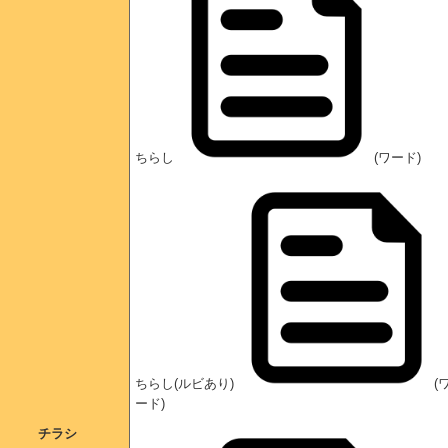
ちらし
(ワード)
ちらし(ルビあり)
(
ード)
チラシ