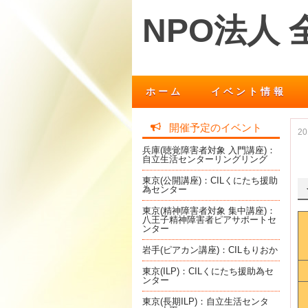
NPO法人
ホーム
イベント情報
開催予定のイベント
2
兵庫(聴覚障害者対象 入門講座)：
自立生活センターリングリング
東京(公開講座)：CILくにたち援助
為センター
東京(精神障害者対象 集中講座)：
八王子精神障害者ピアサポートセ
ンター
岩手(ピアカン講座)：CILもりおか
東京(ILP)：CILくにたち援助為セ
ンター
東京(長期ILP)：自立生活センタ