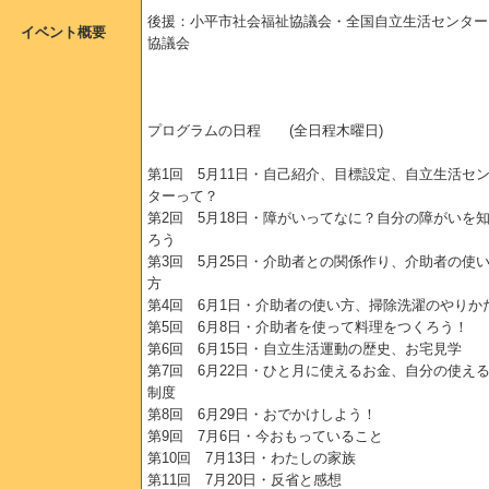
後援：小平市社会福祉協議会・全国自立生活センター
イベント概要
協議会
プログラムの日程 (全日程木曜日)
第1回 5月11日・自己紹介、目標設定、自立生活セ
ターって？
第2回 5月18日・障がいってなに？自分の障がいを
ろう
第3回 5月25日・介助者との関係作り、介助者の使
方
第4回 6月1日・介助者の使い方、掃除洗濯のやりか
第5回 6月8日・介助者を使って料理をつくろう！
第6回 6月15日・自立生活運動の歴史、お宅見学
第7回 6月22日・ひと月に使えるお金、自分の使え
制度
第8回 6月29日・おでかけしよう！
第9回 7月6日・今おもっていること
第10回 7月13日・わたしの家族
第11回 7月20日・反省と感想