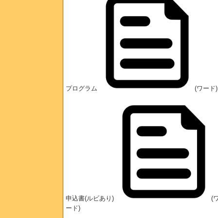
プログラム
(ワード)
申込書(ルビあり)
(
ード)