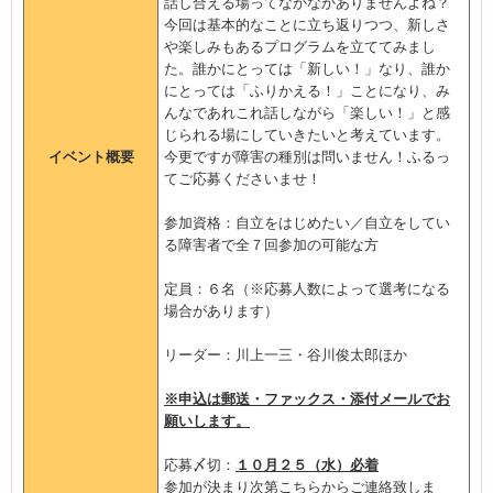
話し合える場ってなかなかありませんよね？
今回は基本的なことに立ち返りつつ、新しさ
や楽しみもあるプログラムを立ててみまし
た。誰かにとっては「新しい！」なり、誰か
にとっては「ふりかえる！」ことになり、み
んなであれこれ話しながら「楽しい！」と感
じられる場にしていきたいと考えています。
イベント概要
今更ですが障害の種別は問いません！ふるっ
てご応募くださいませ！
参加資格：自立をはじめたい／自立をしてい
る障害者で全７回参加の可能な方
定員：６名（※応募人数によって選考になる
場合があります）
リーダー：川上一三・谷川俊太郎ほか
※申込は郵送・ファックス・添付メールでお
願いします。
応募〆切：
１０月２５（水）必着
参加が決まり次第こちらからご連絡致しま