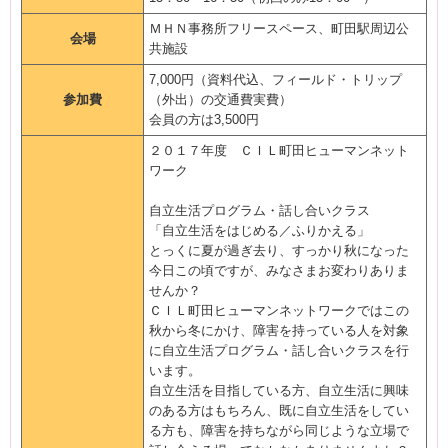
ＭＨＮ事務所フリースペース、町田駅周辺公
会場
共施設
7,000円（資料代込、フィールド・トリップ
参加費
（外出）の交通費実費）
会員の方は3,500円
２０１７年度 ＣＩＬ町田ヒューマンネット
ワーク
自立生活プログラム・話し合いクラス
「自立生活をはじめる／ふりかえる」
とっくに夏が過ぎ去り、すっかり秋になった
今日この頃ですが、みなさまお変わりありま
せんか？
ＣＩＬ町田ヒューマンネットワークではこの
秋から冬にかけ、障害を持っている人を対象
に自立生活プログラム・話し合いクラスを行
います。
自立生活を目指している方、自立生活に興味
のある方はもちろん、既に自立生活をしてい
る方も、障害を持ちながら同じような立場で