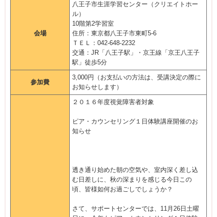
八王子市生涯学習センター（クリエイトホー
ル）
10階第2学習室
会場
住所：東京都八王子市東町5-6
ＴＥＬ：042-648-2232
交通：JR「八王子駅」・京王線「京王八王子
駅」徒歩5分
3,000円（お支払いの方法は、受講決定の際に
参加費
お知らせします）
２０１６年度視覚障害者対象
ピア・カウンセリング１日体験講座開催のお
知らせ
透き通り始めた朝の空気や、室内深く差し込
む日差しに、秋の深まりを感じる今日この
頃、皆様如何お過ごしでしょうか？
さて、サポートセンターでは、11月26日土曜