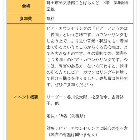
町田市民文学館ことばらんど 3階 第6会議
会場
室他
参加費
無料
ピア・カウンセリングの「ピア」というのは
「仲間」という意味です。カウンセリングを
しあう上で、より近い背景・状態をもつ者同
士であるというところからくる安心感は、と
ても大きなものです。その意味での、障害を
もつ者同士のピア・カウンセリングです。今
回は、障害のある方、ない方問わずと、興味
のある方々にピア・カウンセリングを体験し
て頂ける機会を作りました。参加費は無料で
す。ぜひご参加ください♪
イベント概要
リーダー：谷川俊太郎、松原信幸、吉野裕
子、他
定員：15名（先着順）
対象：ピア・カウンセリングに関心のある方
（障害の有無は問いません）