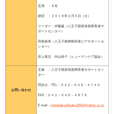
定員 ：８名
締切 ：２０１９年２月５日（火）
リーダー：伊藤薫（八王子聴覚視覚障害者サ
ポートセンター）
田島裕美（八王子精神障碍者ピアサポートセ
ンター）
井上黄五 内山裕子（ヒューマンケア協会）
主催 ：八王子聴覚視覚障害者サポートセン
ター
問合せ：TEL：０４２－６４６－４７４０
お問い合わせ
FAX：０４２－６４６－４８７６
E-mail：
choukakushikaku2005@yahoo.co.jp