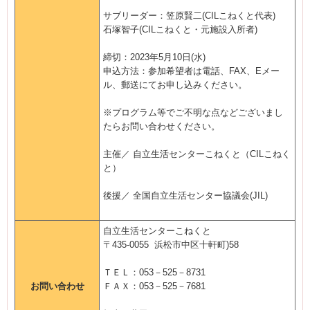
サブリーダー：笠原賢二(CILこねくと代表)
石塚智子(CILこねくと・元施設入所者)
締切：2023年5月10日(水)
申込方法：参加希望者は電話、FAX、Eメー
ル、郵送にてお申し込みください。
※プログラム等でご不明な点などございまし
たらお問い合わせください。
主催／ 自立生活センターこねくと（CILこねく
と）
後援／ 全国自立生活センター協議会(JIL)
自立生活センターこねくと
〒435-0055 浜松市中区十軒町)58
ＴＥＬ：053－525－8731
お問い合わせ
ＦＡＸ：053－525－7681