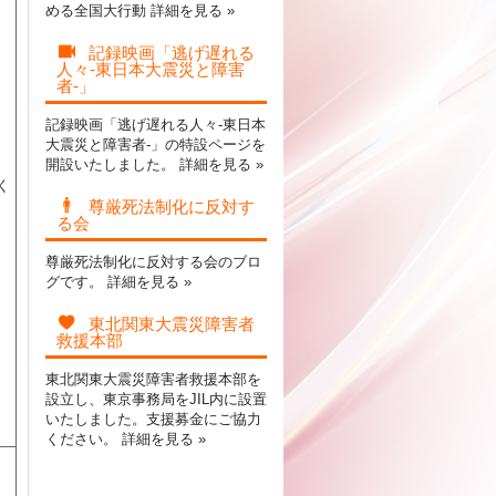
める全国大行動
詳細を見る »
記録映画「逃げ遅れる
人々-東日本大震災と障害
者-」
記録映画「逃げ遅れる人々-東日本
大震災と障害者-」の特設ページを
開設いたしました。
詳細を見る »
く
尊厳死法制化に反対す
る会
尊厳死法制化に反対する会のブロ
グです。
詳細を見る »
東北関東大震災障害者
救援本部
東北関東大震災障害者救援本部を
設立し、東京事務局をJIL内に設置
いたしました。支援募金にご協力
ください。
詳細を見る »