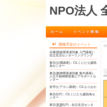
NPO法人
ホーム
イベント情報
開催予定のイベント
2
兵庫(聴覚障害者対象 入門講座)：
自立生活センターリングリング
東京(公開講座)：CILくにたち援助
為センター
東京(精神障害者対象 集中講座)：
八王子精神障害者ピアサポートセ
ンター
岩手(ピアカン講座)：CILもりおか
東京(ILP)：CILくにたち援助為セ
ンター
東京(長期ILP)：自立生活センタ