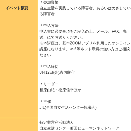
＊参加資格
イベント概要
自立生活を実践している障害者、あるいはめざしてい
る障害者
＊申込方法
申込書に必要事項をご記入の上、メール、FAX、郵
送、にてお送りください。
※本講座は、基本ZOOMアプリを利用したオンライン
講座になります。wi-fi等ネット環境の無い方はご相談
ださい
＊申込締切
8月12日(金)締切厳守
＊リーダー
相原由紀・松原信幸ほか
＊主催
JIL(全国自立生活センター協議会)
特定非営利活動法人
自立生活センター町田ヒューマンネットワーク