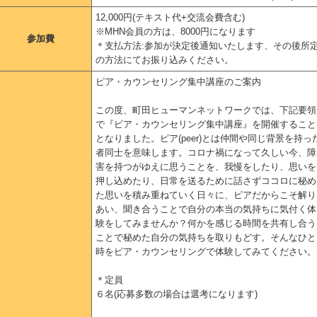
12,000円(テキスト代+交流会費含む)
※MHN会員の方は、8000円になります
参加費
＊支払方法:参加が決定後通知いたします、その後所
の方法にてお振り込みください。
ピア・カウンセリング集中講座のご案内
この度、町田ヒューマンネットワークでは、下記要領
で『ピア・カウンセリング集中講座』を開催すること
となりました。ピア(peer)とは仲間や同じ背景を持っ
者同士を意味します。コロナ禍になって久しい今、障
害を持つがゆえに思うことを、我慢をしたり、思いを
押し込めたり、日常を送るために話さずココロに秘め
た思いを積み重ねていく日々に、ピアだからこそ解り
あい、聞き合うことで自分の本当の気持ちに気付く体
験をしてみませんか？何かを感じる時間を共有し合う
ことで秘めた自分の気持ちを取りもどす。そんなひと
時をピア・カウンセリングで体験してみてください。
＊定員
６名(応募多数の場合は選考になります)