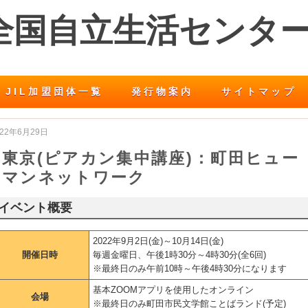
 全国自立生活センタ
JIL加盟団体一覧
発行物案内
サイトマップ
022年6月29日
東京(ピアカン集中講座)：町田ヒュー
マンネットワーク
イベント概要
2022年9月2日(金)～10月14日(金)
開催日時
毎週金曜日、午後1時30分～4時30分(全6回)
※最終日のみ午前10時～午後4時30分になります
基本ZOOMアプリを使用したオンライン
会場
※最終日のみ町田市民文学館ことばランド(予定)