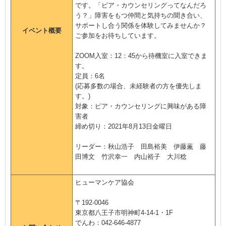
です。「ピア・カウンセリングってなんだろ
う？」障害をもつ仲間と気持ちの聞き合い、
サポートし合う関係を体験してみませんか？
イベント概要
ご参加をお待ちしています。
ZOOM入室：12：45から待機室に入室できま
す。
定員：6名
(応募多数の場合、未経験者の方を優先しま
す。)
対象：ピア・カウンセリングに興味がある障
害者
締め切り：2021年8月13日金曜日
リーダー：秋山浩子 田島裕美 伊藤薫 藤
田博文 竹沢幸一 内山裕子 大川稔
ヒューマンケア協会
〒192-0046
東京都八王子市明神町4-14-1・1F
でんわ：042-646-4877