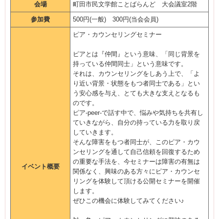
会場
町田市民文学館ことばらんど 大会議室2階
参加費
500円(一般) 300円(当会会員)
ピア・カウンセリングセミナー
ピアとは『仲間』という意味、「同じ背景を
持っている仲間同士」という意味です。
それは、カウンセリングをしあう上で、「よ
り近い背景・状態をもつ者同士である」とい
う安心感を与え、とても大きな支えとなるも
のです。
ピア-peer-で話す中で、悩みや気持ちを共有し
ていきながら、自分の持っている力を取り戻
していきます。
そんな障害をもつ者同士が、このピア・カウ
ンセリングを通して自己信頼を回復するため
の重要な手法を、今セミナーは障害の有無は
イベント概要
関係なく、興味のある方々にピア・カウンセ
リングを体験して頂ける公開セミナーを開催
します。
ぜひこの機会に体験してみてください♪