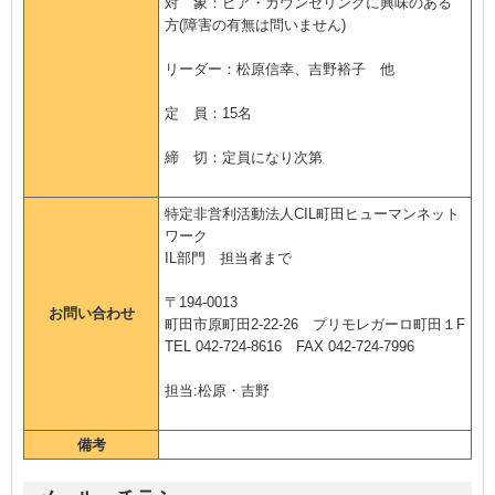
対 象：ピア・カウンセリングに興味のある
方(障害の有無は問いません)
リーダー：松原信幸、吉野裕子 他
定 員：15名
締 切：定員になり次第
特定非営利活動法人CIL町田ヒューマンネット
ワーク
IL部門 担当者まで
〒194-0013
お問い合わせ
町田市原町田2-22-26 プリモレガーロ町田１F
TEL 042-724-8616 FAX 042-724-7996
担当:松原・吉野
備考