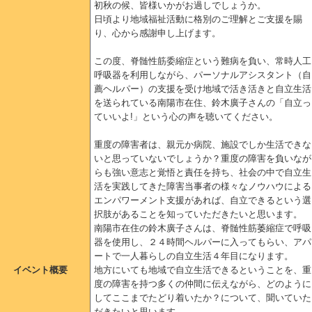
初秋の候、皆様いかがお過しでしょうか。
日頃より地域福祉活動に格別のご理解とご支援を賜
り、心から感謝申し上げます。
この度、脊髄性筋委縮症という難病を負い、常時人工
呼吸器を利用しながら、パーソナルアシスタント（自
薦ヘルパー）の支援を受け地域で活き活きと自立生活
を送られている南陽市在住、鈴木廣子さんの「自立っ
ていいよ!」という心の声を聴いてください。
重度の障害者は、親元か病院、施設でしか生活できな
いと思っていないでしょうか？重度の障害を負いなが
らも強い意志と覚悟と責任を持ち、社会の中で自立生
活を実践してきた障害当事者の様々なノウハウによる
エンパワーメント支援があれば、自立できるという選
択肢があることを知っていただきたいと思います。
南陽市在住の鈴木廣子さんは、脊髄性筋萎縮症で呼吸
器を使用し、２４時間ヘルパーに入ってもらい、アパ
ートで一人暮らしの自立生活４年目になります。
イベント概要
地方にいても地域で自立生活できるということを、重
度の障害を持つ多くの仲間に伝えながら、どのように
してここまでたどり着いたか？について、聞いていた
だきたいと思います。