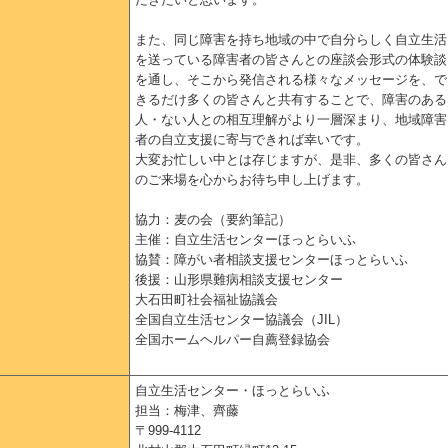
また、同じ障害を持ち地域の中で自分らしく自立生活
を送っている障害者の皆さんとの座談会形式の体験談
を通し、そこから発信される様々なメッセージを、で
きるだけ多くの皆さんと共有することで、障害のある
人・ない人との相互理解がより一層深まり、地域障害
者の自立支援に寄与できれば幸いです。
大変お忙しい中とは存じますが、是非、多くの皆さん
のご来場を心からお待ち申し上げます。
協力：麦の会（要約筆記）
主催：自立生活センターほっとらいふ
協賛：障がい者相談支援センターほっとらいふ
後援：山形県難病相談支援センター
大石田町社会福祉協議会
全国自立生活センター協議会（JIL）
全国ホームヘルパー自薦登録協会
自立生活センター・ほっとらいふ
担当：梅津、齊藤
〒999-4112