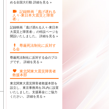
める全国大行動
詳細を見る »
記録映画「逃げ遅れる
人々-東日本大震災と障害
者-」
記録映画「逃げ遅れる人々-東日本
大震災と障害者-」の特設ページを
開設いたしました。
詳細を見る »
尊厳死法制化に反対す
る会
尊厳死法制化に反対する会のブロ
グです。
詳細を見る »
東北関東大震災障害者
救援本部
東北関東大震災障害者救援本部を
設立し、東京事務局をJIL内に設置
いたしました。支援募金にご協力
ください。
詳細を見る »