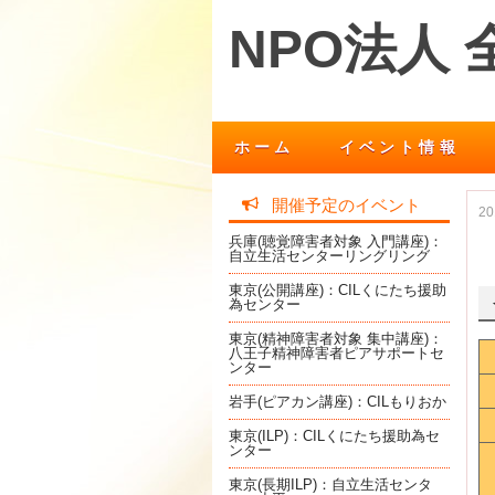
NPO法人
ホーム
イベント情報
開催予定のイベント
2
兵庫(聴覚障害者対象 入門講座)：
自立生活センターリングリング
東京(公開講座)：CILくにたち援助
為センター
東京(精神障害者対象 集中講座)：
八王子精神障害者ピアサポートセ
ンター
岩手(ピアカン講座)：CILもりおか
東京(ILP)：CILくにたち援助為セ
ンター
東京(長期ILP)：自立生活センタ