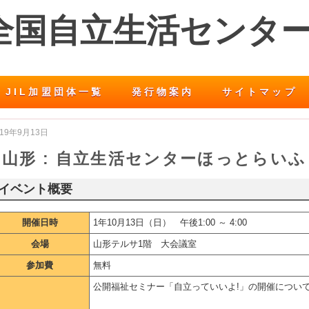
 全国自立生活センタ
JIL加盟団体一覧
発行物案内
サイトマップ
019年9月13日
山形 : 自立生活センターほっとらいふ
イベント概要
開催日時
1年10月13日（日） 午後1:00 ～ 4:00
会場
山形テルサ1階 大会議室
参加費
無料
公開福祉セミナー「自立っていいよ!」の開催につい