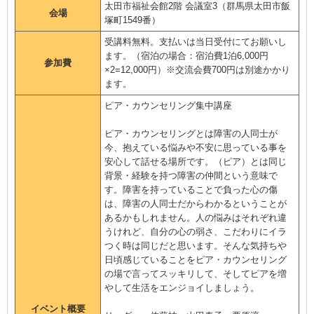
太田市福祉会館2階 会議室3（群馬県太田市飯
会場
塚町1549番）
受講料無料。支払いは当日受付にてお願いし
ます。（宿泊の場合：宿泊費1泊6,000円
参加費
×2=12,000円）※交流会費700円は別途かかり
ます。
ピア・カウンセリング集中講座
ピア・カウンセリングとは障害の人同士が
今、抱えている悩みや不安に思っている事を
安心して話せる場所です。（ピア）とは同じ
背景・経験を持つ障害の仲間という意味で
す。障害を持っていることで負った心の傷
は、障害の人同士だからわかるということが
あるかもしれません。人の悩みはそれぞれ違
うけれど、自分の心の弱さ、こだわりにイラ
つく時は同じだと思います。そんな気持ちや
日頃感じていることをピア・カウンセリング
の場で言ってスッキリして、そしてピアを増
やして生活をエンジョイしましょう。
イベント概要