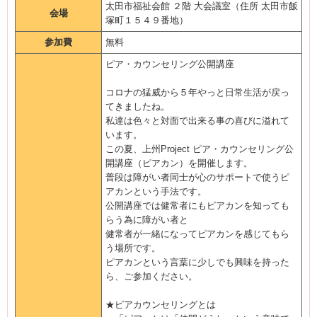
太田市福祉会館 ２階 大会議室（住所 太田市飯
会場
塚町１５４９番地）
参加費
無料
ピア・カウンセリング公開講座
コロナの猛威から５年やっと日常生活が戻っ
てきましたね。
私達は色々と対面で出来る事の喜びに溢れて
います。
この夏、上州Project ピア・カウンセリング公
開講座（ピアカン）を開催します。
普段は障がい者同士が心のサポートで使うピ
アカンという手法です。
公開講座では健常者にもピアカンを知っても
らう為に障がい者と
健常者が一緒になってピアカンを感じてもら
う場所です。
ピアカンという言葉に少しでも興味を持った
ら、ご参加ください。
★ピアカウンセリングとは