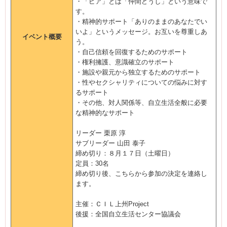
・「ピア」とは「仲間どうし」という意味で
す。
・精神的サポート「ありのままのあなたでい
いよ」というメッセージ。お互いを尊重しあ
イベント概要
う。
・自己信頼を回復するためのサポート
・権利擁護、意識確立のサポート
・施設や親元から独立するためのサポート
・性やセクシャリティについての悩みに対す
るサポート
・その他、対人関係等、自立生活全般に必要
な精神的なサポート
リーダー 栗原 淳
サブリーダー 山田 泰子
締め切り：８月１７日（土曜日）
定員：30名
締め切り後、こちらから参加の決定を連絡し
ます。
主催：ＣＩＬ上州Project
後援：全国自立生活センター協議会