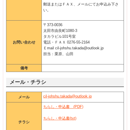
郵送またはＦＡＸ、メールにてお申込み下さ
い。
〒373-0036
太田市由良町1080-3
タカラビル101号室
お問い合わせ
電話・ＦＡＸ 0276-55-2164
Ｅmail cil-johshu.takada@outlook.jp
担当：栗原、山田
備考
メール・チラシ
cil-johshu.takada@outlook.jp
メール
ちらし・申込書 (PDF)
ちらし・申込書(txt)
チラシ