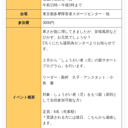
午前11時～午後1時まで
会場
東京都多摩障害者スポーツセンター・他
参加費
3000円
寒さが急に増してきましたが、皆様風邪など
ひかず、お元気でしょうか？
CILくにたち援助為センターよりお知らせで
す。
２月から「しょうがい者（児）の親サポート
プログラム」を行います。
リーダー：殿村 久子・アシスタント：小
島 馨
対象：しょうがい者（児）をもつ親（原則と
イベント概要
して全回参加可能な方）
定員：6名（先着順）
＊受講される方には後日、こちらから連絡し
ます。