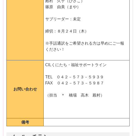
殿村 久子（ひさこ）
篠原 由美（まや）
サブリーダー：未定
締切：８月２４日（木）
※手話通訳をご希望される方は早めにご一報
ください！
CILくにたち・福祉サポートライン
TEL ０４２－５７３－５９３９
FAX ０４２－５７３－５９８７
お問い合わせ
（担当 ＊ 橋場 高木 殿村）
備考