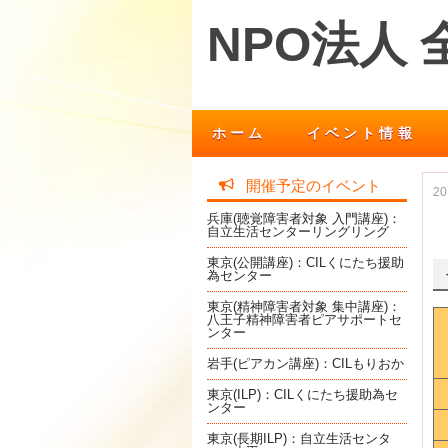
NPO法人
ホーム
イベント情報
開催予定のイベント
2
兵庫(聴覚障害者対象 入門講座)：
自立生活センターリングリング
東京(公開講座)：CILくにたち援助
為センター
東京(精神障害者対象 集中講座)：
八王子精神障害者ピアサポートセ
ンター
岩手(ピアカン講座)：CILもりおか
東京(ILP)：CILくにたち援助為セ
ンター
東京(長期ILP)：自立生活センタ