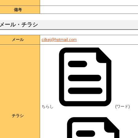
備考
メール・チラシ
メール
cilkej@hotmail.com
ちらし
(ワード)
チラシ