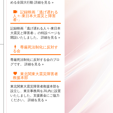
める全国大行動
詳細を見る »
記録映画「逃げ遅れる
人々-東日本大震災と障害
者-」
記録映画「逃げ遅れる人々-東日本
大震災と障害者-」の特設ページを
開設いたしました。
詳細を見る »
尊厳死法制化に反対す
る会
尊厳死法制化に反対する会のブロ
グです。
詳細を見る »
東北関東大震災障害者
救援本部
東北関東大震災障害者救援本部を
設立し、東京事務局をJIL内に設置
いたしました。支援募金にご協力
ください。
詳細を見る »