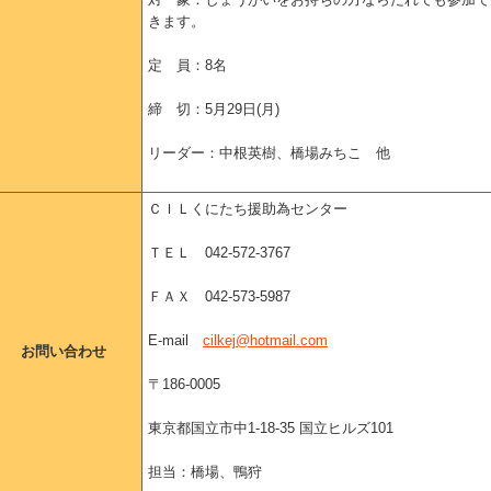
きます。
定 員：8名
締 切：5月29日(月)
リーダー：中根英樹、橋場みちこ 他
ＣＩＬくにたち援助為センター
ＴＥＬ 042-572-3767
ＦＡＸ 042-573-5987
E-mail
cilkej@hotmail.com
お問い合わせ
〒186-0005
東京都国立市中1-18-35 国立ヒルズ101
担当：橋場、鴨狩