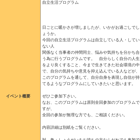
自立生活プログラム
日ごとに暖かさが増しましたが、いかがお過ごしでし
ょうか。
今回の自立生活プログラムは自立している人・してい
ない人
関係なく当事者の仲間同士、悩みや気持ちを分かち合
う為に行うプログラムです。 自分らしく自分の人生
をより良くすること、今まで生きてきた社会環境の中
で、自分の気持ちや意見を抑え込んでいる人などが、
このプログラムを通して、自分自身を表現し自信が持
てるようなプログラムにしていきたいと思います。
イベント概要
ぜひご参加下さい。
なお、このプログラムは原則全回参加のプログラムで
すが、
全回の参加が無理な方でも、ご相談ください。
内容詳細は別紙をご覧ください。
対 象：しょうがいをお持ちの方ならだれでも参加で