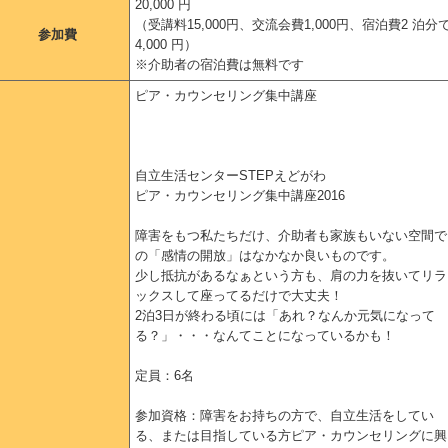
20,000 円
（受講料15,000円、交流会費1,000円、宿泊費2 泊分
参加費
4,000 円）
※介助者の宿泊費は無料です
ピア・カウンセリング集中講座
自立生活センターSTEPえどがわ
ピア・カウンセリング集中講座2016
障害をもつ私たちだけ、介助者も家族もいない空間で
の「感情の開放」はなかなか良いものです。
少し抵抗があるなぁという方も、肩の力を抜いてリラ
ックスして座ってるだけで大丈夫！
2泊3日が終わる頃には「あれ？なんか元気になって
る？」・・・なんてことになっているかも！
定員：6名
参加資格：障害をお持ちの方で、自立生活をしてい
る、または目指している方ピア・カウンセリングに興