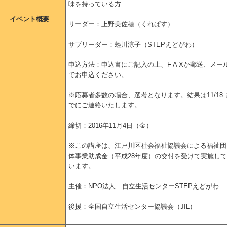
味を持っている方
イベント概要
リーダー：上野美佐穂（くれぱす）
サブリーダー：蛭川涼子（STEPえどがわ）
申込方法：申込書にご記入の上、F A Xか郵送、メー
でお申込ください。
※応募者多数の場合、選考となります。結果は11/18 
でにご連絡いたします。
締切：2016年11月4日（金）
※この講座は、江戸川区社会福祉協議会による福祉団
体事業助成金（平成28年度）の交付を受けて実施して
います。
主催：NPO法人 自立生活センターSTEPえどがわ
後援：全国自立生活センター協議会（JIL）