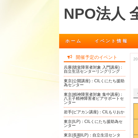
NPO法人
ホーム
イベント情報
開催予定のイベント
2
兵庫(聴覚障害者対象 入門講座)：
自立生活センターリングリング
東京(公開講座)：CILくにたち援助
為センター
東京(精神障害者対象 集中講座)：
八王子精神障害者ピアサポートセ
ンター
岩手(ピアカン講座)：CILもりおか
東京(ILP)：CILくにたち援助為セ
ンター
東京(長期ILP)：自立生活センタ