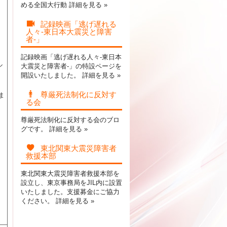
める全国大行動
詳細を見る »
記録映画「逃げ遅れる
人々-東日本大震災と障害
者-」
記録映画「逃げ遅れる人々-東日本
ル
大震災と障害者-」の特設ページを
開設いたしました。
詳細を見る »
尊厳死法制化に反対す
ま
る会
尊厳死法制化に反対する会のブロ
グです。
詳細を見る »
東北関東大震災障害者
救援本部
東北関東大震災障害者救援本部を
設立し、東京事務局をJIL内に設置
いたしました。支援募金にご協力
ください。
詳細を見る »